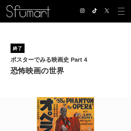
COLUMN
コラム記事
終了
EXHIBITION
ポスターでみる映画史 Part 4
展覧会情報
MUSEUM
恐怖映画の世界
美術館情報
NEWS
お知らせ
CONTACT
お問合せ