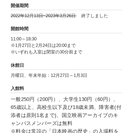
る「恐怖映画の世界」は、国立映画アーカイブ
開催期間
のコレクションを中心に、映画草創期から連綿
2022年12月13日~2023年3月26日
終了しました
と作り続けられてきた恐怖映画のポスターを取
り上げる展覧会です。『カリガリ博士』といっ
開館時間
た古典から、ダリオ・アルジェントらのイタリ
11:00～18:30
アン・ホラー、『ジョーズ』などのパニック映
※1月27日と2月24日は20:00まで
画、そして日本の怪談映画やJホラーの最新作ま
※いずれも入室は閉室の30分前まで
で、観客を怖がらせ楽しませてきた諸作品の系
休館日
譜をたどります。工夫の凝らされたポスターヴ
ィジュアルや惹句をお楽しみいただき、身も凍
月曜日、年末年始：12月27日～1月3日
る恐怖の世界にどっぷりとお浸かりください。
入館料
一般250円（200円）、大学生130円（60円）、
65歳以上、高校生以下及び18歳未満、障害者(付
添者は原則1名まで)、国立映画アーカイブのキ
ャンパスメンバーズは無料
※料金は常設の「日本映画の歴史」の入場料を