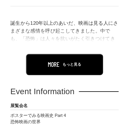
誕生から120年以上のあいだ、映画は見る人にさ
まざまな感情を呼び起こしてきました。中で
も、「恐怖」は人々を抗いがたく引きつけてき
ました。スクリーンに現れる異形の怪物、人間
の心の闇を暴くサイコホラー、あるいは鮮烈な
映像表現で綴られる超常現象と、映画は幅広い
MORE
もっと見る
形で観客に恐怖を提供してきたのです。日本に
おいても、無声映画の時代から怪談文化と結び
ついた時代劇映画が数多く作られてきただけで
Event Information
なく、1990年代以降は「Jホラー」と呼ばれる作
品群が生み出されるなど、恐怖映画は今なお大
展覧会名
きな存在感を放ち続けています。
ポスターでみる映画史 Part 4
恐怖映画の世界
シリーズ「ポスターでみる映画史」の第4回とな