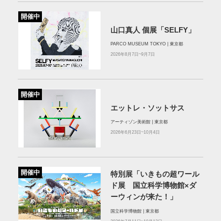
開催中
山口真人 個展「SELFY」
PARCO MUSEUM TOKYO | 東京都
2026年8月7日~9月7日
開催中
エットレ・ソットサス
アーティゾン美術館 | 東京都
2026年6月23日~10月4日
開催中
特別展「いきもの超ワール
ド展 国立科学博物館×ダ
ーウィンが来た！」
国立科学博物館 | 東京都