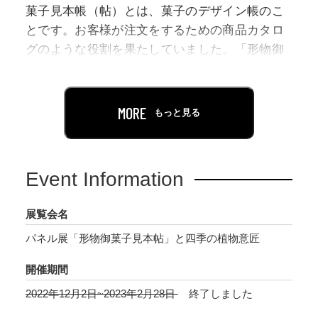
菓子見本帳（帖）とは、菓子のデザイン帳のこ
とです。お客様が注文をするための商品カタロ
グのような役割を果たしていました。「形物御
菓子見本帖」は、大正7年(1918)、14代店主・黒
川光景の時代にまとめられたものです。形物
（型物）とは、木型を使って打ち出す、押物製
MORE
もっと見る
や羊羹製の菓子をいいます。
本展では、虎屋所蔵の菓子見本帳のうち、「形
Event Information
物御菓子見本帖(かたものおかしみほんちょ
う)」に描かれた菓子27点の画像をパネルとして
展覧会名
展示します。
パネル展「形物御菓子見本帖」と四季の植物意匠
開催期間
2022年12月2日~2023年2月28日
終了しました