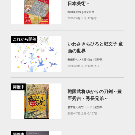
日本美術－
岡田美術館 | 神奈川県
2026年6月14日~12月6日
これから開催
いわさきちひろと堀文子 童
画の世界
安曇野ちひろ美術館 | 長野県
2026年9月11日~12月15日
開催中
戦国武将ゆかりの刀剣～豊
臣秀吉・秀長兄弟～
名古屋刀剣ワールド | 愛知県
2026年7月11日~9月27日
開催中