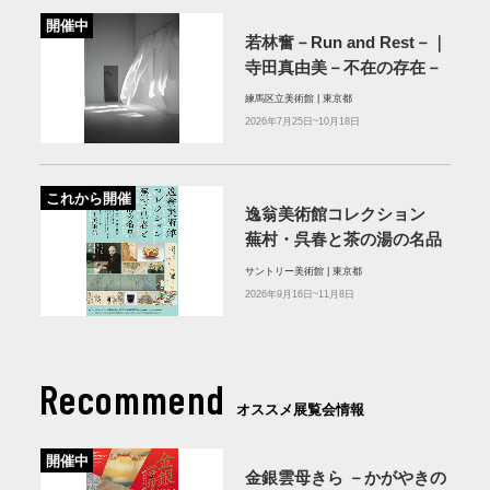
開催中
若林奮－Run and Rest－｜
寺田真由美－不在の存在－
練馬区立美術館 | 東京都
2026年7月25日~10月18日
これから開催
逸翁美術館コレクション
蕪村・呉春と茶の湯の名品
サントリー美術館 | 東京都
2026年9月16日~11月8日
Recommend
オススメ展覧会情報
開催中
金銀雲母きら －かがやきの