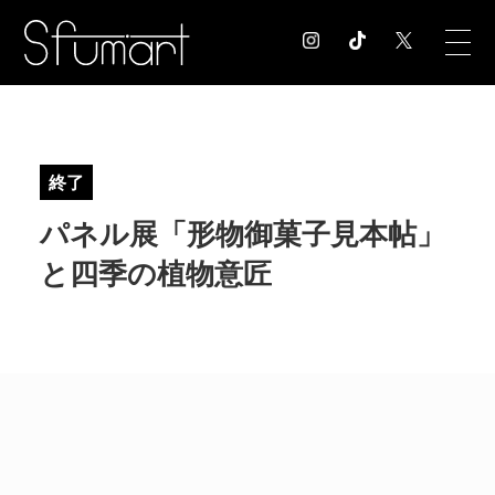
COLUMN
コラム記事
終了
EXHIBITION
パネル展「形物御菓子見本帖」
展覧会情報
MUSEUM
と四季の植物意匠
美術館情報
NEWS
お知らせ
CONTACT
お問合せ