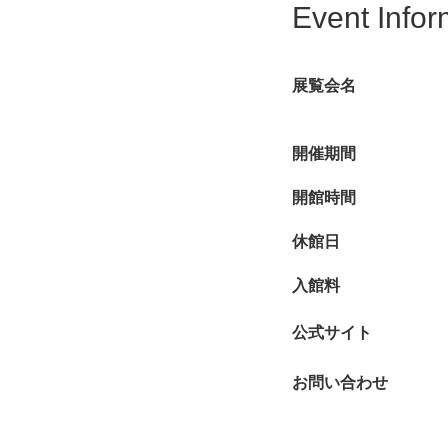
Event Infor
レクター、アーティス
意識や危機意識を表明
展覧会名
動物の表現方法は、写
派、浮世絵などを彩っ
り感性に訴える、世界
開催期間
開館時間
2022年5月から7
40℃超えという記録
休館日
規模を縮小してパリ日
た内容をお届けします
入館料
を伝えてくれています
公式サイト
お問い合わせ