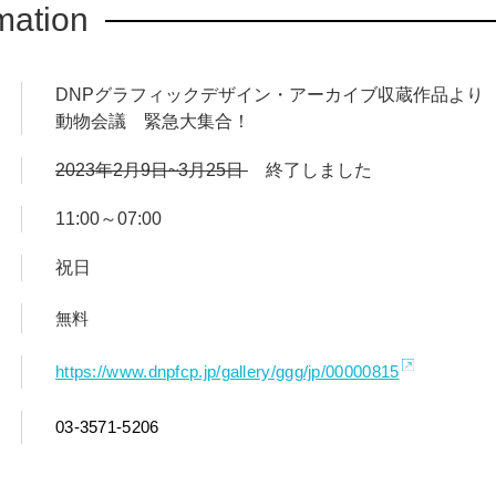
mation
ト34名が、「動物」を主役や脇役にして、生命、環境、戦争、文
した、グラフィックメッセージでもあります。
DNPグラフィックデザイン・アーカイブ収蔵作品より
真、絵画、イラストレーション、グラフィックなどさまざまです
動物会議 緊急大集合！
てきた動物たち。日本美術の伝統を引き継ぎ、奔放で色彩豊か、
に類を見ない独特のグラフィック表現にご着目ください。
2023年2月9日~3月25日
終了しました
11:00～07:00
月まで、ローマ日本文化会館にて同タイトルの企画展が開催されまし
的な暑さにも関わらず、多くの来場者を数え話題となりました。こ
祝日
本文化会館へ巡回中です。gggでは、ローマでの展覧会を再構成
。言葉は違っても、動物たちは国境を越え、私たちが見失ってし
無料
。
https://www.dnpfcp.jp/gallery/ggg/jp/00000815
03-3571-5206