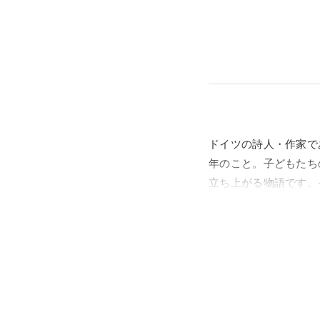
ドイツの詩人・作家で
年のこと。子どもたち
立ち上がる物語です。
球温暖化など、戦争や
に翻弄され、迷惑を被
ようとしました。
同書にインスピレーシ
ン・アーカイブの中か
ー作品をセレクト、1