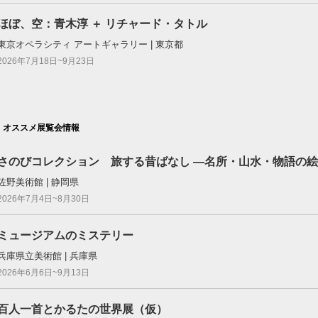
ほぼ、空：⻘⽊淳 ＋ リチャード・タトル
東京オペラシティ アートギャラリー | 東京都
2026年7月18日~9月23日
オススメ展覧会情報
さのびコレクション 旅する昔ばなし ―名所・山水・物語の
佐野美術館 | 静岡県
2026年7月4日~8月30日
ミュージアムのミステリー
兵庫県立美術館 | 兵庫県
2026年6月6日~9月13日
百人一首とかるたの世界展（仮）