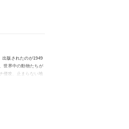
出版されたのが1949
、世界中の動物たちが
イナ侵攻、止まらない地
会批評です。人間たち
を、ケストナーは伝え
グラフィックデザイ
を体現しているポスタ
デザイナー、アートディ