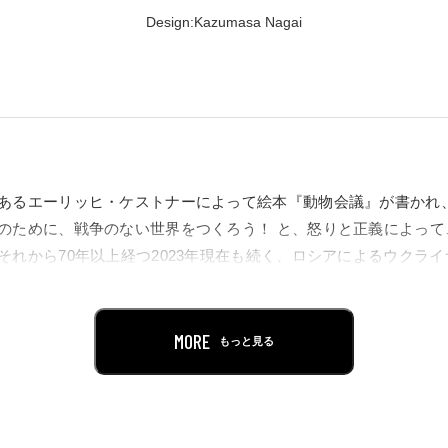
Design:Kazumasa Nagai
あるエーリッヒ・ケストナーによって絵本『動物会議』が書かれ、
のために、戦争のない世界をつくろう！ と、怒りと正義によって
それから70年以上経つ2023年現在も続く、ロシアによるウクラ
環境破壊を繰り返す愚かな人間に対する動物たちからの痛烈な社
ってきた動物たちの方がはるかに良識や実行力があるということ
MORE
もっと見る
ョンを受けて企画された本展「動物会議 緊急大集合！」。DNP
ら、「人間と動物との共存と平和」というケストナーの熱い想い
20点あまりが緊急大集合します。これらは、日本のグラフィック