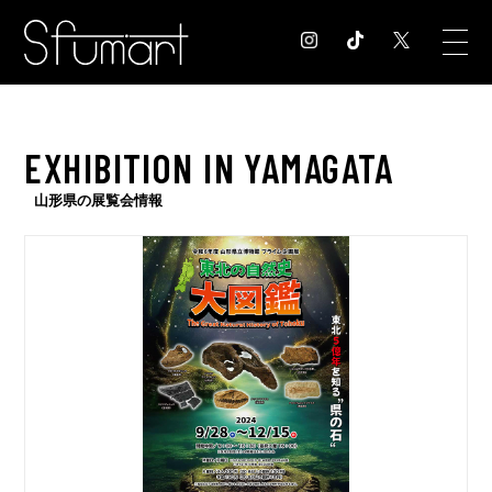
COLUMN
EXHIBITION IN YAMAGATA
コラム記事
EXHIBITION
山形県の展覧会情報
展覧会情報
MUSEUM
美術館情報
NEWS
お知らせ
CONTACT
お問合せ