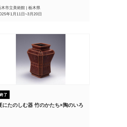
栃木市立美術館 | 栃木県
2025年1月11日~3月20日
終了
夏にたのしむ器 竹のかたち×陶のいろ