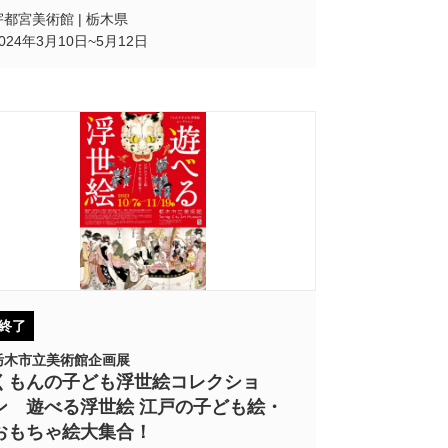
宇都宮美術館 | 栃木県
2024年3月10日~5月12日
終了
栃木市立美術館企画展
くもんの子ども浮世絵コレクショ
ン 遊べる浮世絵 江戸の子ども絵・
おもちゃ絵大集合！