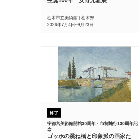
生誕100年 安野光雅展
栃木市立美術館 | 栃木県
2026年7月4日~9月23日
終了
宇都宮美術館開館30周年・市制施行130周年記
念
ゴッホの跳ね橋と印象派の画家た