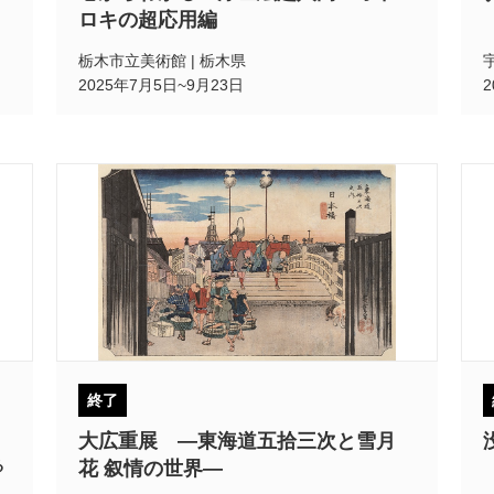
ロキの超応用編
栃木市立美術館 | 栃木県
2025年7月5日~9月23日
終了
大広重展 ―東海道五拾三次と雪月
る
花 叙情の世界―