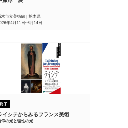
中原淳一展
栃木市立美術館 | 栃木県
2026年4月11日~6月14日
終了
ライシテからみるフランス美術
信仰の光と理性の光