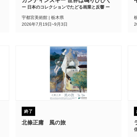
カンディンスキー 世界は鳴りひびく
ー 日本のコレクションでたどる画業と反響 ー
POLICY
COMPANY
宇都宮美術館 | 栃木県
2026年7月19日~9月3日
終了
北條正庸 風の旅