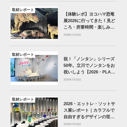
取材レポート
【体験レポ】ヨコハマ恐竜
展2026に行ってきた！見ど
ころ・所要時間・楽しみ方
を紹介
2026年7月30日
取材レポート
祝！「ノンタン」シリーズ
50年。立川でノンタンをお
祝いしよう【2026・PLAY!
MUSEUM】
2026年7月24日
取材レポート
2026・エットレ・ソットサ
ス展レポート｜カラフルで
自由すぎるデザインの世界
を体験
アーティゾン美術
2026年7月16日