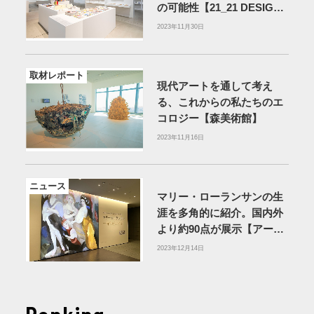
の可能性【21_21 DESIGN
SIGHT】
2023年11月30日
取材レポート
現代アートを通して考え
る、これからの私たちのエ
コロジー【森美術館】
2023年11月16日
ニュース
マリー・ローランサンの生
涯を多角的に紹介。国内外
より約90点が展示【アーテ
ィゾン美術館】
2023年12月14日