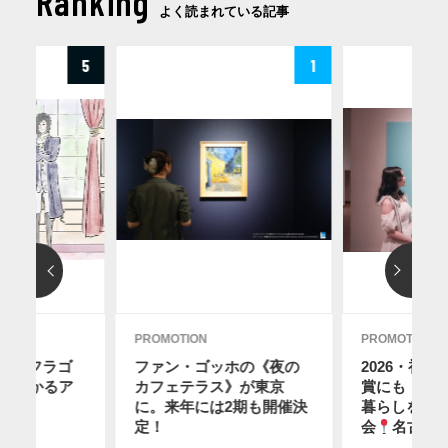
Ranking
よく読まれている記事
5
1
PROMOTION
PROMOTION
レ・フラゴ
ファン・ゴッホの《夜の
2026・初
分でわかるア
カフェテラス》が東京
賞にも！ス
に。来年には2期も開催決
暮らしを感
7日
定！
会
名古屋