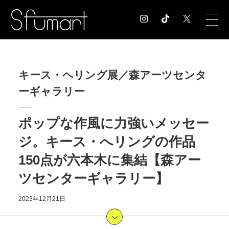
COLUMN
キース・ヘリング展／森アーツセンタ
コラム記事
ーギャラリー
EXHIBITION
展覧会情報
MUSEUM
ポップな作風に力強いメッセー
美術館情報
ジ。キース・へリングの作品
NEWS
150点が六本木に集結【森アー
お知らせ
CONTACT
ツセンターギャラリー】
お問合せ
2023年12月21日