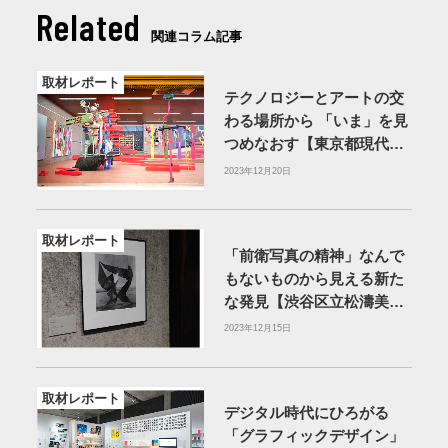
Related
関連コラム記事
取材レポート
テクノロジーとアートの交
わる場所から 「いま」を見
つめなおす【東京都現代美
術館】
2023年12月20日
取材レポート
「前衛写真の精神」なんで
もないものから見える新た
な発見【渋谷区立松濤美術
館】
2023年12月15日
取材レポート
デジタル時代にひろがる
「グラフィックデザイン」