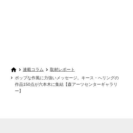
連載コラム
取材レポート
ポップな作風に力強いメッセージ。キース・へリングの
作品150点が六本木に集結【森アーツセンターギャラリ
ー】