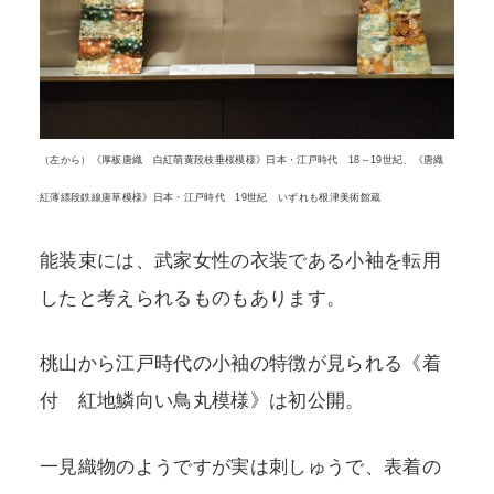
（左から）《厚板唐織 白紅萌黄段枝垂桜模様》日本・江戸時代 18～19世紀、《唐織
紅薄縹段鉄線唐草模様》日本・江戸時代 19世紀 いずれも根津美術館蔵
能装束には、武家女性の衣装である小袖を転用
したと考えられるものもあります。
桃山から江戸時代の小袖の特徴が見られる《着
付 紅地鱗向い鳥丸模様》は初公開。
一見織物のようですが実は刺しゅうで、表着の