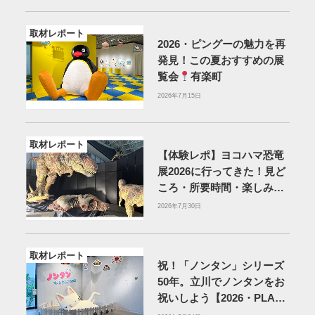
取材レポート
2026・ピングーの魅力を再
発見！この夏おすすめの展
覧会
有楽町
2026年7月15日
取材レポート
【体験レポ】ヨコハマ恐竜
展2026に行ってきた！見ど
ころ・所要時間・楽しみ方
を紹介
2026年7月30日
取材レポート
祝！「ノンタン」シリーズ
50年。立川でノンタンをお
祝いしよう【2026・PLAY!
MUSEUM】