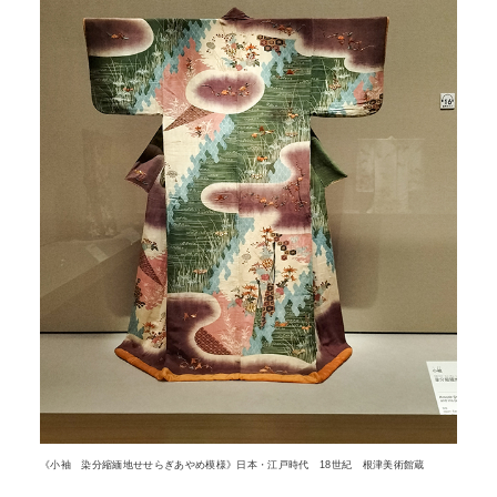
《小袖 染分縮緬地せせらぎあやめ模様》日本・江戸時代 18世紀 根津美術館蔵