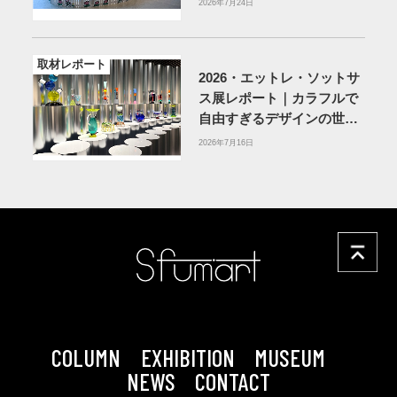
2026年7月24日
取材レポート
2026・エットレ・ソットサ
ス展レポート｜カラフルで
自由すぎるデザインの世界
を体験
アーティゾン美術
2026年7月16日
館
COLUMN
EXHIBITION
MUSEUM
NEWS
CONTACT