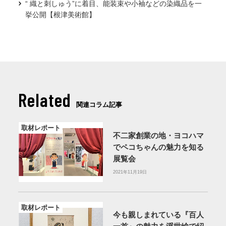
“ 織と刺しゅう”に着目、能装束や小袖などの染織品を一
挙公開【根津美術館】
Related
関連コラム記事
取材レポート
不二家創業の地・ヨコハマ
でペコちゃんの魅力を知る
展覧会
2021年11月19日
取材レポート
今も親しまれている『百人