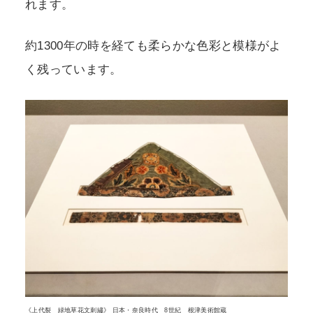
れます。
約1300年の時を経ても柔らかな色彩と模様がよ
く残っています。
《上代裂 緑地草花文刺繡》 日本・奈良時代 8世紀 根津美術館蔵