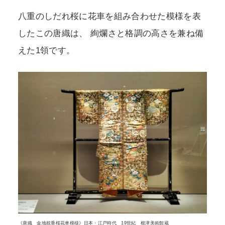
八重のしだれ桜に花車を組み合わせた模様を表
したこの唐織は、 絢爛さと格調の高さを兼ね備
えた1領です。
《唐織 金地枝垂桜花車模様》日本・江戸時代 19世紀 根津美術館蔵