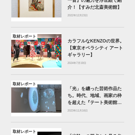
一首』の魅力を浮世絵で紹
介！【すみだ北斎美術館】
2022年12月23日
取材レポート
カラフルなKENZOの世界。
【東京オペラシティ アート
ギャラリー】
2024年7月19日
取材レポート
「光」を纏った芸術作品た
ち。時代、地域、画家の枠
を超えた『テート美術館
展』【大阪中之島美術館】
2023年11月16日
取材レポート