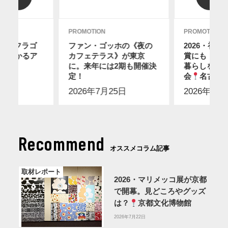
PROMOTION
PROMOTION
レ・フラゴ
ファン・ゴッホの《夜の
2026・初
分でわかるア
カフェテラス》が東京
賞にも！ス
に。来年には2期も開催決
暮らしを感
7日
定！
会
名古屋
2026年7月25日
2026年7月
Recommend
オススメコラム記事
取材レポート
2026・マリメッコ展が京都
で開幕。見どころやグッズ
は？
京都文化博物館
2026年7月22日