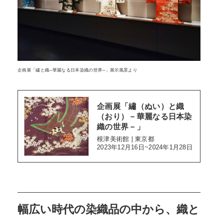
企画展「繡と織─華麗なる日本染織の世界─」展示風景より
企画展「繡（ぬい）と織
（おり）－華麗なる日本染
織の世界－」
根津美術館 | 東京都
2023年12月16日~2024年1月28日
幅広い時代の染織品の中から、織と