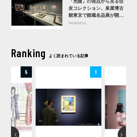
「光陰」の視点から見る住
友コレクション。泉屋博古
館東京で館蔵名品展が開催
中
2022年6月1日
Ranking
よく読まれている記事
5
1