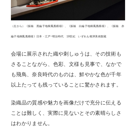
（左から）《振袖 黒綸子地桐鳳凰模様》、《振袖 白綸子地桐鳳凰模様》、《振袖 赤
綸子地桐鳳凰模様》日本・江戸~明治時代 19世紀 いずれも根津美術館蔵
会場に展示された織や刺しゅうは、その技術も
さることながら、色彩、文様も見事で、なかで
も飛鳥、奈良時代のものは、鮮やかな色が千年
以上たっても残っていることに驚かされます。
染織品の質感や魅力を画像だけで充分に伝える
ことは難しく、実際に見ないとその素晴らしさ
はわかりません。