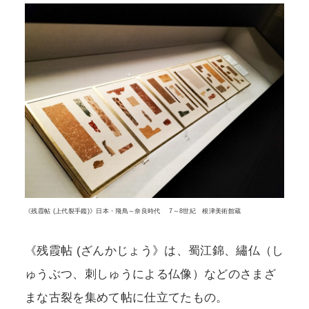
《残霞帖 (上代裂手鑑)》日本・飛鳥～奈良時代 7～8世紀 根津美術館蔵
《残霞帖 (ざんかじょう》は、蜀江錦、繡仏（し
ゅうぶつ、刺しゅうによる仏像）などのさまざ
まな古裂を集めて帖に仕立てたもの。