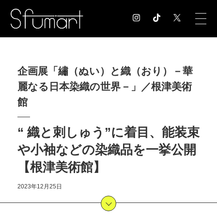
COLUMN
企画展「繡（ぬい）と織（おり）－華
コラム記事
麗なる日本染織の世界－」／根津美術
EXHIBITION
展覧会情報
館
MUSEUM
美術館情報
“ 織と刺しゅう”に着目、能装束
NEWS
や小袖などの染織品を一挙公開
お知らせ
CONTACT
【根津美術館】
お問合せ
2023年12月25日