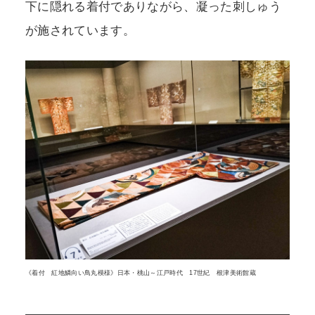
下に隠れる着付でありながら、凝った刺しゅう
が施されています。
《着付 紅地鱗向い鳥丸模様》日本・桃山～江戸時代 17世紀 根津美術館蔵