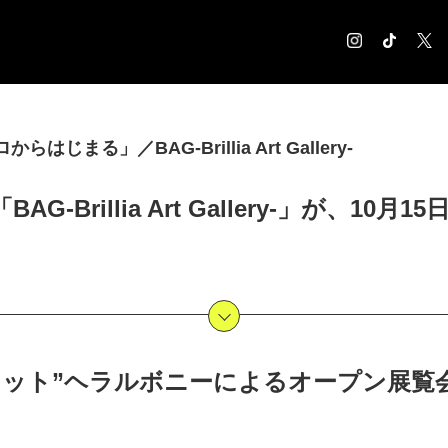
COLUMN
はじまる」／BAG-Brillia Art Gallery-
コラム記事
EXHIBITION
G-Brillia Art Gallery-」が、10
展覧会情報
MUSEUM
美術館情報
NEWS
お知らせ
CONTACT
お問合せ
ニット”ヘラルボニーによるオープン展覧