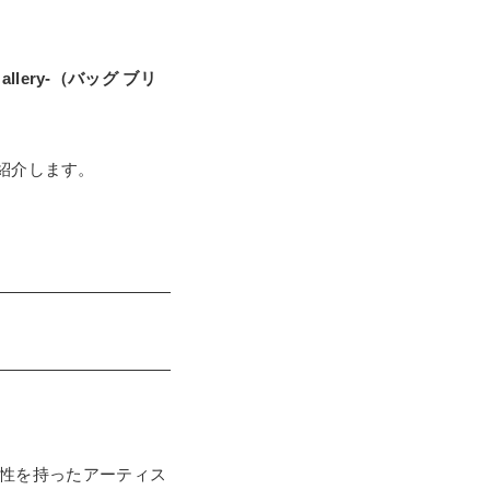
t Gallery-（バッグ ブリ
紹介します。
。
進性を持ったアーティス