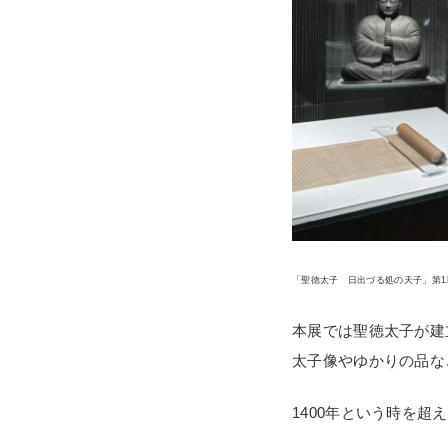
「聖徳太子 日出づる処の天子」第1
本展では聖徳太子が建
太子像やゆかりの品な
1400年という時を