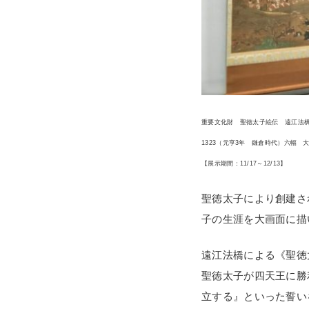
重要文化財 聖徳太子絵伝 遠江法
1323（元亨3年 鎌倉時代）六幅 
【展示期間：11/17～12/13】
聖徳太子により創建さ
子の生涯を大画面に描
遠江法橋による《聖徳
聖徳太子が四天王に勝
立する』といった誓い