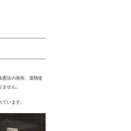
条憲法の発布、遣隋使
りません。
れています。