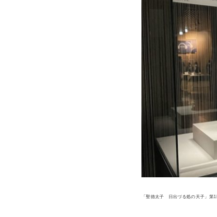
「聖徳太子 日出づる処の天子」第1