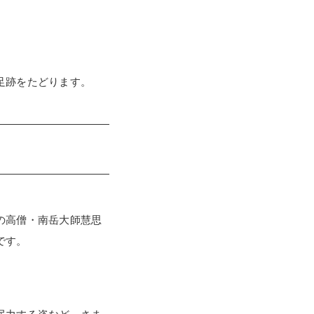
足跡をたどります。
の高僧・南岳大師慧思
です。