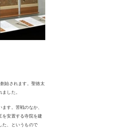
が創始されます。聖徳太
れました。
います。苦戦のなか、
王を安置する寺院を建
した、というもので