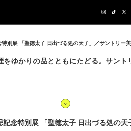
COLUMN
特別展 「聖徳太子 日出づる処の天子」／サントリー
コラム記事
EXHIBITION
涯をゆかりの品とともにたどる。サント
展覧会情報
MUSEUM
美術館情報
NEWS
お知らせ
CONTACT
お問合せ
忌記念特別展 「聖徳太子 日出づる処の天