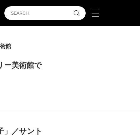
美術館
リー美術館で
子」／サント