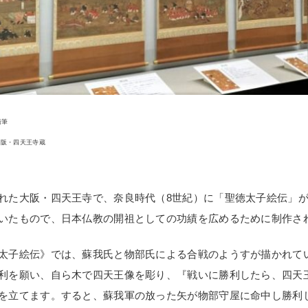
橋筆
大阪・四天王寺蔵
れた大阪・四天王寺で、奈良時代（8世紀）に「聖徳太子絵伝」
いたもので、日本仏教の開祖としての功績を広めるために制作さ
太子絵伝》では、蘇我氏と物部氏による合戦のようすが描かれて
利を願い、自ら木で四天王像を彫り、『戦いに勝利したら、四天
を立てます。すると、蘇我軍の放った矢が物部守屋に命中し勝利