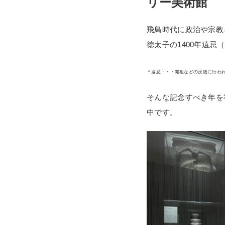
リー美術館
飛鳥時代に政治や宗教
徳太子の1400年遠忌
＊遠忌・・・開祖などの没後に行わ
そんな記念すべき年を
中です。