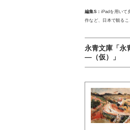
編集S：
iPadを用
作など、日本で観るこ
永青文庫「永
―（仮）」