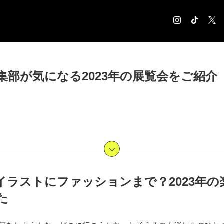
COLUMN
集部が気になる2023年の展覧会をご紹介
コラム記事
EXHIBITION
展覧会情報
MUSEUM
美術館情報
NEWS
お知らせ
CONTACT
イラストにファッションまで？2023年の
お問合せ
た