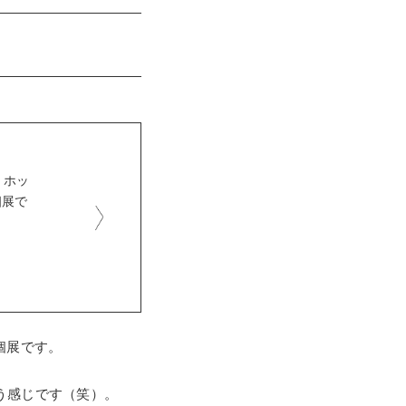
・ホッ
個展で
個展です。
う感じです（笑）。