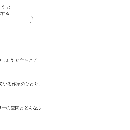
う た
顧する
しょう ただおと／
っている作家のひとり。
リーの空間とどんなふ