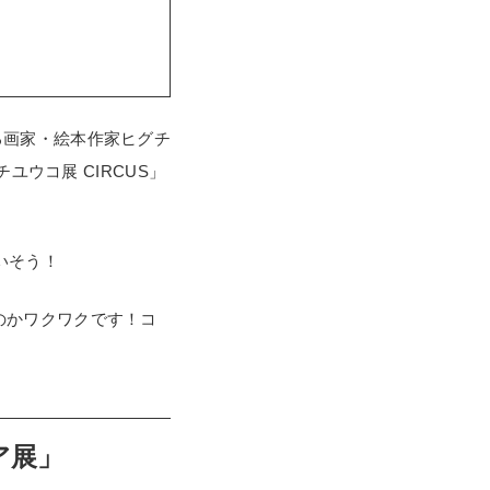
る画家・絵本作家ヒグチ
ウコ展 CIRCUS」
いそう！
のかワクワクです！コ
ア展」