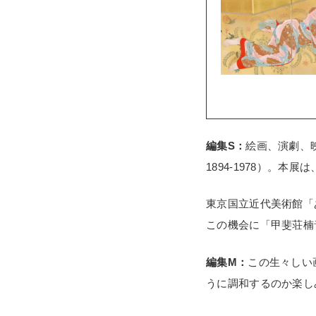
編集S：
絵画、演劇、
1894-1978）。本
東京国立近代美術館「
この機会に「甲斐荘楠
編集M：
この生々しい
うに調和するのか楽し