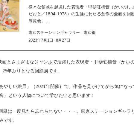
様々な領域を越境した表現者・甲斐荘楠音（かいのしょ
だおと／1894-1978）の生涯にわたる創作の全貌を回
展覧会。…
東京ステーションギャラリー | 東京都
2023年7月1日~8月27日
映画とさまざまなジャンルで活躍した表現者・甲斐荘楠音（かいの
展は、25年ぶりとなる回顧展です。
あやしい絵展」（2021年開催）で、作品を見かけてから気にな
音」という人物について学びたいと思います！
画風は一度見たら忘れられない・・・。東京ステーションギャラ
みです。