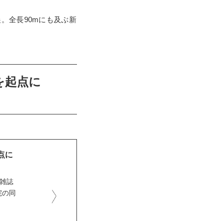
。全長90mにも及ぶ新
を起点に
点に
芸雑誌
院の同