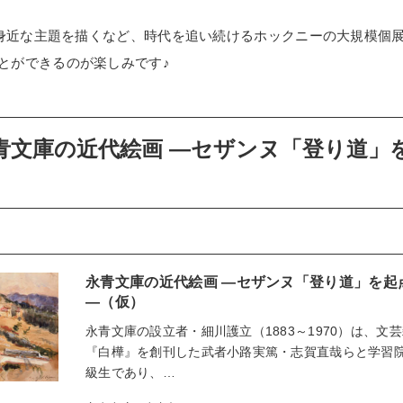
いて身近な主題を描くなど、時代を追い続けるホックニーの大規模個展
とができるのが楽しみです♪
青文庫の近代絵画 ―セザンヌ「登り道」
永青文庫の近代絵画 ―セザンヌ「登り道」を起
―（仮）
永青文庫の設立者・細川護立（1883～1970）は、文
『白樺』を創刊した武者小路実篤・志賀直哉らと学習
級生であり、…