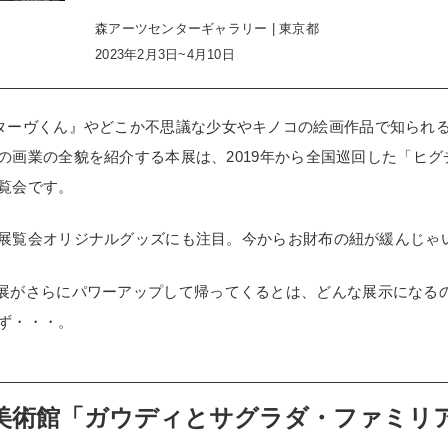
森アーツセンターギャラリー | 東京都
2023年2月3日~4月10日
ターヴくん』やどこか不思議な少女やキノコの絵画作品で知られ
画業の全貌を紹介する本展は、2019年から全国巡回した「ヒグチユ
覧会です。
展覧会オリジナルグッズにも注目。今からお財布の紐が緩んじゃ
展がさらにパワーアップして帰ってくるとは、どんな展示になる
ず・・・。
美術館「ガウディとサグラダ・ファミリ