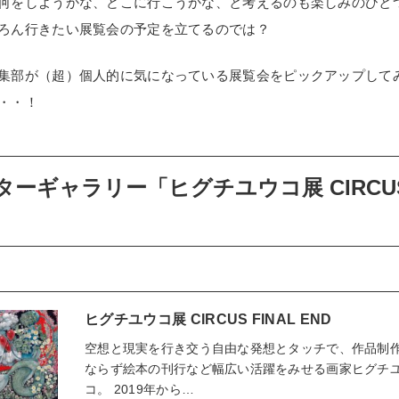
何をしようかな、どこに行こうかな、と考えるのも楽しみのひと
ろん行きたい展覧会の予定を立てるのでは？
POLICY
COMPANY
集部が（超）個人的に気になっている展覧会をピックアップしてみ
・・！
ーギャラリー「ヒグチユウコ展 CIRCUS 
ヒグチユウコ展 CIRCUS FINAL END
空想と現実を行き交う自由な発想とタッチで、作品制
ならず絵本の刊行など幅広い活躍をみせる画家ヒグチ
コ。 2019年から…