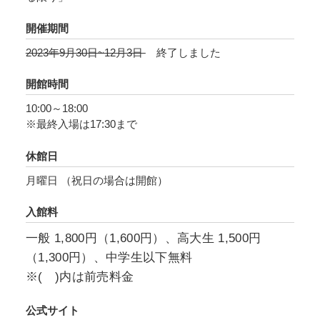
立ちません。今、私たちが此所に存在し、とき
に出会うことのできる奇跡。その一つ一つを拾
開催期間
い集め、自身の感じたリアリティを日々、画面
2023年9月30日~12月3日
終了しました
に残しています。
開館時間
本展では、国内未発表作を含むこれまでの絵画
10:00～18:00
作品、立体作品に加えて、絵日記のように日々
※最終入場は17:30まで
綴る“End of today”シリーズ、そして最新の作品
までを一同に展示します。
休館日
月曜日 （祝日の場合は開館）
入館料
一般 1,800円（1,600円）、高大生 1,500円
（1,300円）、中学生以下無料
※( )内は前売料金
公式サイト