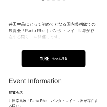
井田幸昌にとって初めてとなる国内美術館での
展覧会「Panta Rhei｜パンタ・レイ– 世界が存
在する限り」を開催します。
本展は、井田の故郷である米子市美術館（2023
年7月22日～8月27日）と、京都市京セラ美術館
MORE
もっと見る
（9月30日～12月3日）にて開催される巡回展で
す。
Event Information
井田は、これまで「一期一会」をテーマとし、
絵画作品を中心に制作してきました。移りゆく
展覧会名
時のなかで存在する様々なもの・こと・ひとの
井田幸昌展「Panta Rhei｜パンタ・レイ − 世界が存在す
存在。それらの関係性なくしてこの世界は成り
る限り」