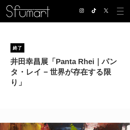
COLUMN
コラム記事
終了
EXHIBITION
井田幸昌展「Panta Rhei｜パン
展覧会情報
MUSEUM
タ・レイ − 世界が存在する限
美術館情報
り」
NEWS
お知らせ
CONTACT
お問合せ