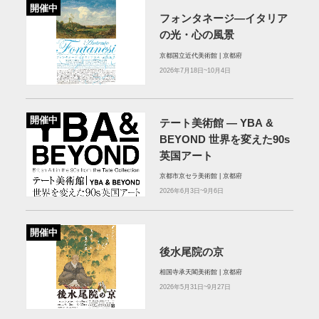
開催中
フォンタネージ—イタリア
の光・心の風景
京都国立近代美術館 | 京都府
2026年7月18日~10月4日
開催中
テート美術館 ― YBA &
BEYOND 世界を変えた90s
英国アート
京都市京セラ美術館 | 京都府
2026年6月3日~9月6日
開催中
後水尾院の京
相国寺承天閣美術館 | 京都府
2026年5月31日~9月27日