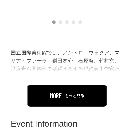
国立国際美術館では、アンドロ・ウェクア、マ
リア・ファーラ、鎌田友介、石原海、竹村京、
潘逸舟ら国内外で活躍するする現代美術作家た
ちによる特別展「ホーム・スイート・ホーム」
を開催します。
MORE
もっと見る
2020年初頭に登場した新型コロナ感染症拡大
は、私たちの生活に大きな変化をもたらしまし
た。いわゆるビフォアコロナ期には普通であっ
Event Information
た行動も、「不要不急」という言葉によって制
限されました。