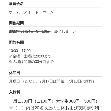
展覧会名
5月8日をもって5類感染症に移行したことで、コ
ホーム・スイート・ホーム
ロナ対策は一定の区切りがつけられましたが、
かつての生活に完全に戻ったとは言えないので
開催期間
はないでしょうか。
2023年6月24日~9月10日
終了しました
こうして生活様式が変化する中で、感染症拡大
開館時間
の初期には予防の観点から「ステイホーム」と
10:00～17:00
いう言葉が頻繁に使われるようになりました。
※金曜・土曜は20:00まで
この「ホーム」には、私たちが過ごす物質的な
※入場は閉館の30分前まで
家、また家に集う集合体である家族、故郷そし
て祖国の意味もあります。私たちが留まること
休館日
を求められたホームですが、パンデミック期以
月曜日 （ただし、7月17日は開館、7月18日は休館）
前に比べて長い時間を過ごす上で、またウィル
入館料
ス感染という病により生と死が身近になる中、
「ホーム」が含む意味に対して意識的、無意識
一般1,300円（1,100円）大学生800円（500円）
的に思いをめぐらす機会も増えたのではないで
※（ ）内は20名以上の団体および夜間割引料