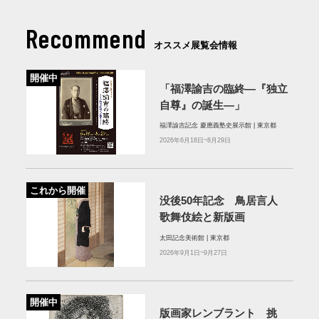
Recommend
オススメ展覧会情報
開催中
「福澤諭吉の臨終―『独立
自尊』の誕生―」
福澤諭吉記念 慶應義塾史展示館 | 東京都
2026年6月18日~8月29日
これから開催
没後50年記念 鳥居言人
歌舞伎絵と新版画
太田記念美術館 | 東京都
2026年9月1日~9月27日
開催中
版画家レンブラント 挑