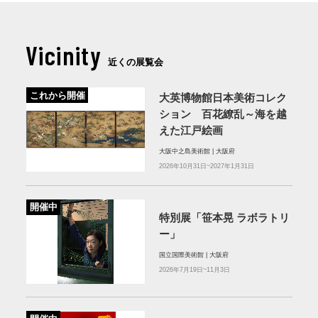
Vicinity
近くの展覧会
これから開催
大英博物館日本美術コレク
ション 百花繚乱～海を越
えた江戸絵画
大阪中之島美術館 | 大阪府
2026年10月31日~2027年1月31日
開催中
特別展「笹本晃 ラボラトリ
ー」
国立国際美術館 | 大阪府
2026年7月19日~11月3日