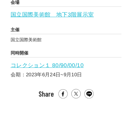
会場
再構築します。またジョージア出身ドイツ・ベ
ルリン在住のアンドロ・ウェクアは、ロシアの
国立国際美術館 地下3階展示室
侵略により故郷を追われた体験から独特な世界
観を絵画、彫刻を通じて見せます。
主催
国立国際美術館
タイトルの「ホーム・スイート・ホーム」は、
愛しい我が家などとも訳せられ用いられてきま
同時開催
した。
コレクション１ 80/90/00/10
ビターな社会が続く中で、私たちのホーム・ス
会期：2023年6月24日~9月10日
イート・ホームを見つめ直します。
Share