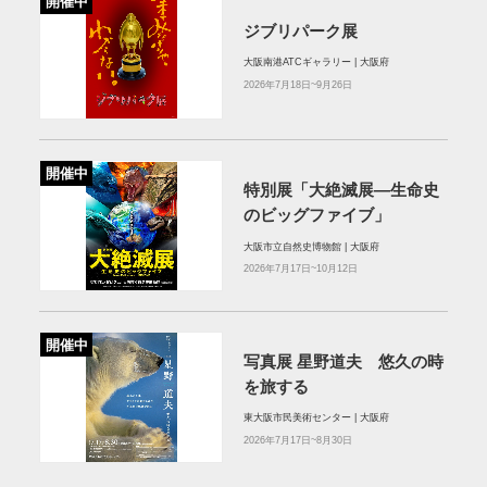
開催中
ジブリパーク展
大阪南港ATCギャラリー | 大阪府
2026年7月18日~9月26日
開催中
特別展「大絶滅展―生命史
のビッグファイブ」
大阪市立自然史博物館 | 大阪府
2026年7月17日~10月12日
開催中
写真展 星野道夫 悠久の時
を旅する
東大阪市民美術センター | 大阪府
2026年7月17日~8月30日