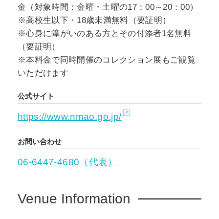
しょうか。パンデミック以前から世界各地にお
金（対象時間：金曜・土曜の17：00～20：00）
ける難民問題はありましたが、昨年2月のウクラ
※高校生以下・18歳未満無料（要証明）
イナへのロシア侵攻も多数の新たな難民を生み
※心身に障がいのある方とその付添者1名無料
出し、祖国・故郷というホームの別義に含まれ
（要証明）
る意味を私たちにも突きつけました。
※本料金で同時開催のコレクション展もご観覧
いただけます
本展では、歴史、記憶、アイデンティティ、私
たちの居場所、役割等をキーワードに表現され
公式サイト
た作品群から、私たちにとっての「ホーム」
https://www.nmao.go.jp/
――家そして家族とは何か、私たちが所属する
地域、社会の変容、普遍性を浮かび上がらせる
お問い合わせ
ことを試みます。
06-6447-4680（代表）
出品作家の1人、鎌田友介は日本、韓国、台湾、
ブラジルなどに建てられた、20世紀の歴史が交
Venue Information
錯する日本家屋をリサーチ。忘れ去られようと
する現代日本の歴史を展示室内に作品を通じて