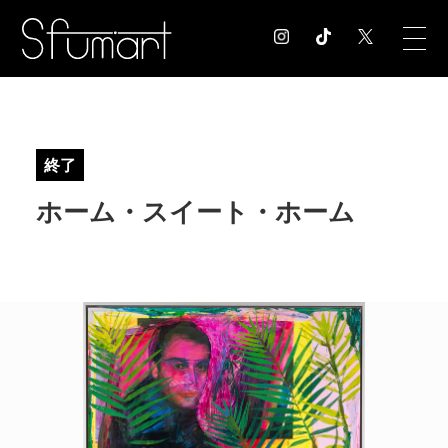
COLUMN
コラム記事
終了
EXHIBITION
ホーム・スイート・ホーム
展覧会情報
MUSEUM
美術館情報
NEWS
お知らせ
CONTACT
お問合せ