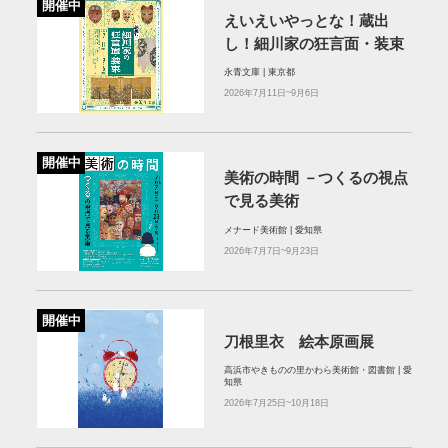
開催中
えいえいやっとな！蔵出
し！細川家の狂言面・装束
永青文庫 | 東京都
2026年7月11日~9月6日
開催中
美術の時間 －つくるの視点
で見る美術
メナード美術館 | 愛知県
2026年7月7日~9月23日
開催中
刀根里衣 絵本原画展
高浜市やきものの里かわら美術館・図書館 | 愛
知県
2026年7月25日~10月18日