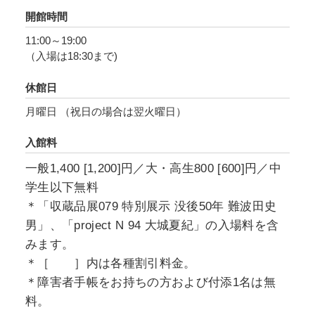
をテーマとした絵画など、多彩で貴重な原画や
開館時間
資料等を紹介します。
11:00～19:00
（入場は18:30まで)
「魅惑のサウスポー」から生み出される、時代
を超越した宇野の華麗で耽美な創作世界に迫り
休館日
ます。
月曜日 （祝日の場合は翌火曜日）
入館料
一般1,400 [1,200]円／大・高生800 [600]円／中
学生以下無料
＊「収蔵品展079 特別展示 没後50年 難波田史
男」、「project N 94 大城夏紀」の入場料を含
みます。
＊［ ］内は各種割引料金。
＊障害者手帳をお持ちの方および付添1名は無
料。