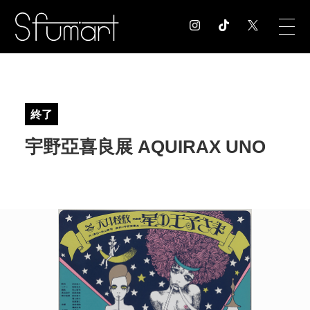
COLUMN
コラム記事
終了
EXHIBITION
宇野亞喜良展 AQUIRAX UNO
展覧会情報
MUSEUM
美術館情報
NEWS
お知らせ
CONTACT
お問合せ