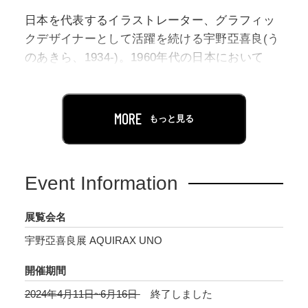
日本を代表するイラストレーター、グラフィッ
クデザイナーとして活躍を続ける宇野亞喜良(う
のあきら、1934-)。1960年代の日本において
「イラストレーション」「イラストレーター」
という言葉を広め、時代を牽引してきたレジェ
ンドでありながら、常に進化し続けています。
MORE
もっと見る
その創作は、イラストレーション、ポスター、
絵本、書籍、アニメーション映画、絵画、舞台
美術など多岐におよび、1950年代初めのデビュ
Event Information
ー以来、活動の範囲は限りなく広がっていま
す。
展覧会名
宇野亞喜良展 AQUIRAX UNO
本展は、宇野の初期から最新作までの全仕事を
網羅する、過去最大規模の展覧会です。1950年
開催期間
代の企業広告をはじめ、1960年代のアングラ演
2024年4月11日~6月16日
終了しました
劇ポスターや絵本や児童書、近年の俳句と少女