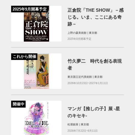
2025年9月開幕予定
正倉院「THE SHOW」－感
じる。いま、ここにある奇
跡－
上野の森美術館 | 東京都
2025年9月開幕予定
これから開催
竹久夢二 時代を創る表現
者
東京国立近代美術館 | 東京都
2026年10月23日~2027年1月11日
開催中
マンガ【推しの子】展 -星
のキセキ-
松屋銀座 | 東京都
2026年7月22日~8月11日