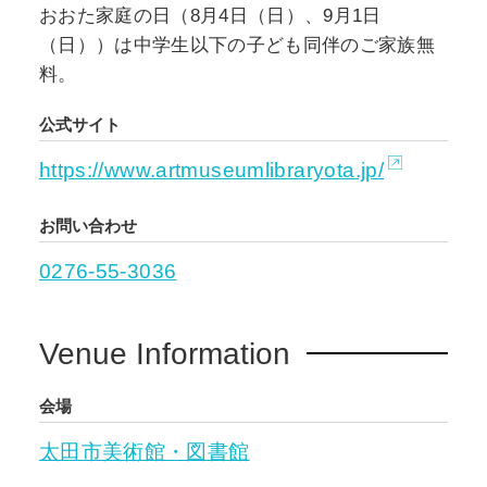
て生まれ、二郎からも絵画の基本を教わりまし
おおた家庭の日（8月4日（日）、9月1日
た。二郎から壤へ送られた手紙には、デッサン
（日））は中学生以下の子ども同伴のご家族無
の基礎がていねいに説かれています。そうした
料。
教えを得たのちに絵画制作に邁進したさまは、
公式サイト
新規寄贈資料からも見てとれます。
https://www.artmuseumlibraryota.jp/
本展開催のきっかけになった「AKATUTI」と記
載のある正田壤のスケッチブックと、大槻や正
お問い合わせ
田二郎が参加していた赭土会との関係は、残念
0276-55-3036
ながら不明です。しかしながら、「あかつち」
という名のもと、美術を志した作家たちがこの
地にいたことから、本展では3名の作品を見つめ
Venue Information
ます。太田で芽生え、育った文化の一断片をご
覧ください。
会場
太田市美術館・図書館