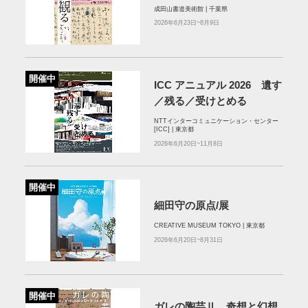
成田山書道美術館 | 千葉県
2026年6月23日~8月9日
開催中
ICC アニュアル 2026 遺す
／残る／受けとめる
NTTインターコミュニケーション・センター
[ICC] | 東京都
2026年6月20日~11月8日
開催中
細田守の原点/展
CREATIVE MUSEUM TOKYO | 東京都
2026年6月20日~8月31日
開催中
ガレの陶芸Ⅱ 奇想と幻想