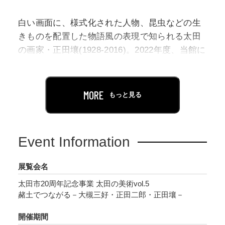
白い画面に、様式化された人物、昆虫などの生
きものを配置した物語風の表現で知られる太田
の画家・正田壤(1928-2016)。2022年度、当館に
正田壤によるスケッチブックや幼少期の作品な
ど、未公開の資料を新たにご寄贈いただきまし
た。本展は、本資料の内2点に記載された
MORE
もっと見る
「AKATUTI」という言葉を発端に、1930年から
1934年に太田に存在した洋画同好会「赭土会
（あかつちかい）」と、これにかかわった太田
Event Information
の作家・大槻三好（1903-1987）、正田二郎
(1907-1949)の作品を紹介し、その流れの先に正
展覧会名
田壤の画業を見つめる機会とします。
太田市20周年記念事業 太田の美術vol.5
赭土でつながる－大槻三好・正田二郎・正田壤－
赭土会結成にかかわった太田の教育者であり歌
人の大槻三好は、群馬県師範学校で学び、そこ
開催期間