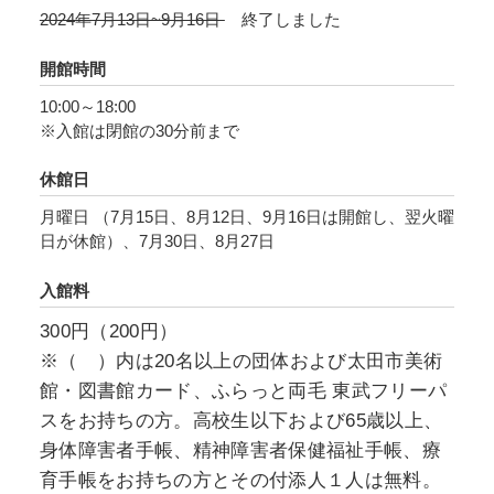
で油彩画の制作を始めました。学生同士で組織
2024年7月13日~9月16日
終了しました
した絵画同好会「曙会」では、1921年から始ま
った展覧会において運営面を担い、自らも出品
開館時間
しつつ活躍。それと同時に、上毛新聞の柳芳太
10:00～18:00
郎と出会い、彼に請われて同紙の文芸欄「日曜
※入館は閉館の30分前まで
文芸」に版画を提供することになりました。師
範学校卒業後は、太田に戻り教師をしながら郷
休館日
土の文芸発展に寄与する活動を多様に展開しま
月曜日 （7月15日、8月12日、9月16日は開館し、翌火曜
す。その一つが赭土会でした。
日が休館）、7月30日、8月27日
正田壤の叔父である画家・正田二郎は、太田中
入館料
学校を卒業後、県庁に勤めながら油彩画を制
作。大槻とは1928年に出会い、赭土会にも参加
300円（200円）
して同会展覧会に出品しました。1931年第12回
※（ ）内は20名以上の団体および太田市美術
帝展に《M市公園》（群馬県立近代美術館蔵）
館・図書館カード、ふらっと両毛 東武フリーパ
が初入選した後に上京し、熊岡美彦（1889-
スをお持ちの方。高校生以下および65歳以上、
1944）に師事して主に東光会で活躍しました。
身体障害者手帳、精神障害者保健福祉手帳、療
正田壤は、正田二郎の兄・正田太郎の長男とし
育手帳をお持ちの方とその付添人１人は無料。