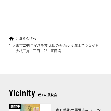
展覧会情報
太田市20周年記念事業 太田の美術vol.5 赭土でつながる
－大槻三好・正田二郎・正田壤－
Vicinity
近くの展覧会
開催中
本と美術の展覧会vol.6 な