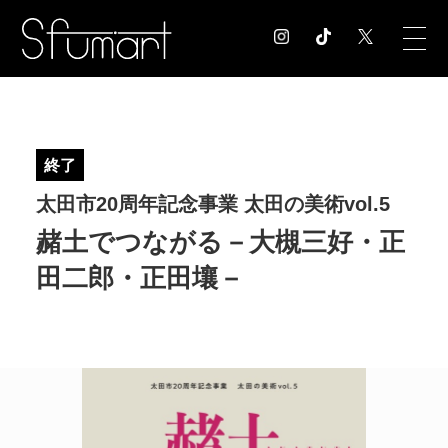
COLUMN
コラム記事
終了
EXHIBITION
太田市20周年記念事業 太田の美術vol.5
展覧会情報
MUSEUM
赭土でつながる－大槻三好・正
美術館情報
田二郎・正田壤－
NEWS
お知らせ
CONTACT
お問合せ