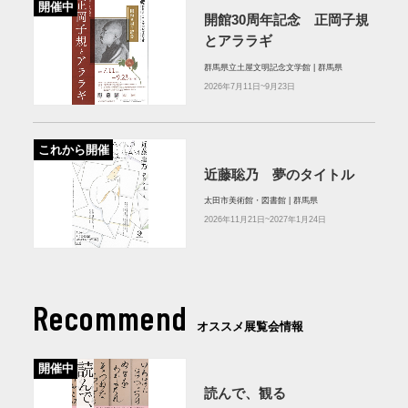
開催中
開館30周年記念 正岡子規
とアララギ
群馬県立土屋文明記念文学館 | 群馬県
2026年7月11日~9月23日
これから開催
近藤聡乃 夢のタイトル
太田市美術館・図書館 | 群馬県
2026年11月21日~2027年1月24日
Recommend
オススメ展覧会情報
開催中
読んで、観る