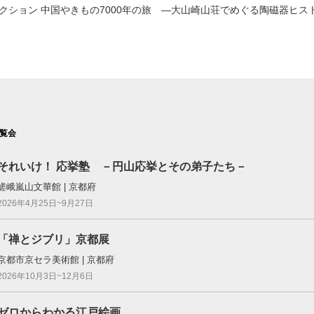
クション 中国やきもの7000年の旅 ―大山崎山荘でめぐる陶磁器ヒス
覧会
それいけ！ 応挙塾 －円山応挙とその弟子たち－
嵯峨嵐山文華館 | 京都府
2026年4月25日~9月27日
「禅とジブリ」京都展
京都市京セラ美術館 | 京都府
2026年10月3日~12月6日
ゼロからわかる江戸絵画