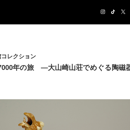
COLUMN
コラム記事
EXHIBITION
館コレクション
展覧会情報
7000年の旅 ―大山崎山荘でめぐる陶磁
MUSEUM
美術館情報
NEWS
お知らせ
CONTACT
お問合せ