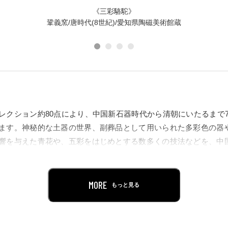
《三彩駱駝》
鞏義窯/唐時代(8世紀)/愛知県陶磁美術館蔵
レクション約80点により、中国新石器時代から清朝にいたるまで7
ます。神秘的な土器の世界、副葬品として用いられた多彩色の器
響を与えた青花や、五彩をはじめとする数多くの技法などを、中
交う砂漠の舟」「蓋のつまみにゆるキャラ獅子」といった、各作
MORE
もっと見る
ズが、作品鑑賞をより一層楽しく演出します。
れた大山崎山荘の建築、室内の中国古代の意匠と、絢爛たる中国陶