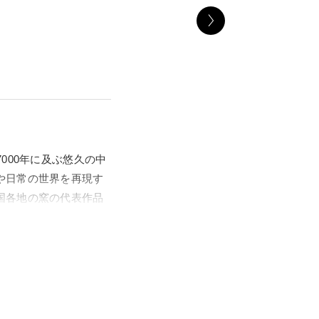
000年に及ぶ悠久の中
や日常の世界を再現す
国各地の窯の代表作品
品の特徴を捉えたユニ
磁の共演も見どころで