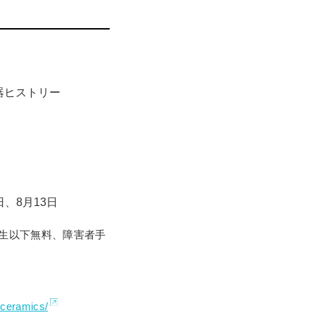
器ヒストリー
日、8月13日
、中学生以下無料、障害者手
eceramics/