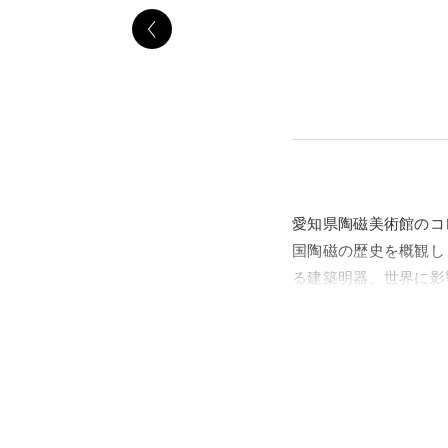
愛知県陶磁美術館のコ
国陶磁の歴史を概観し
る建築明器、世界に影
を通じて紹介します。
「シルクロードを行き
ークなキャッチフレー
約100年前に建てら