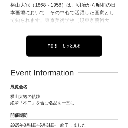
横山大観（1868～1958）は、明治から昭和の日
本画壇において、その中心で活躍した画家とし
て知られます。東京美術学校（現東京藝術大
学）で学び、1898年（明治31）に岡倉天心が掲
げた日本画の改革という理想のもと、日本美術
院（院展）の創立に参加。院展を舞台に多くの
MORE
もっと見る
名作を発表しました。新しい時代にふさわしい
日本画の追求や新技法への挑戦、また日本への
想いを託した作品を描くなど、美術界だけでな
Event Information
く社会的にも大きな影響を与えた画家です。
展覧会名
本展では、足立美術館の開館55周年を記念し、
横山大観の軌跡
本館の日本画展示室すべてを使用して、足立美
絶筆「不二」を含む名品を一堂に
術館コレクションの中心である大観作品を一堂
に展示します。初期から晩年の名品、代名詞で
開催期間
ある富士図、さらに、このたび新たに収蔵され
2025年3月1日~5月31日
終了しました
た絶筆「不二」を初公開します。