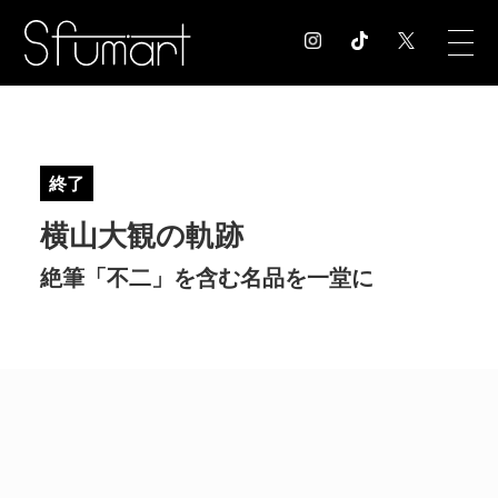
COLUMN
コラム記事
終了
EXHIBITION
横山大観の軌跡
展覧会情報
MUSEUM
絶筆「不二」を含む名品を一堂に
美術館情報
NEWS
お知らせ
CONTACT
お問合せ