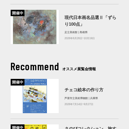
開催中
現代日本画名品選Ⅱ「ずら
り100点」
足立美術館 | 島根県
2026年6月26日~10月19日
Recommend
オススメ展覧会情報
開催中
チェコ絵本の作り方
芦屋市立美術博物館 | 兵庫県
2026年7月14日~9月27日
開催中
さのびコレクション 旅す