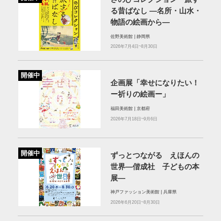
る昔ばなし ―名所・山水・
物語の絵画から―
佐野美術館 | 静岡県
2026年7月4日~8月30日
開催中
企画展「幸せになりたい！
ー祈りの絵画ー」
福田美術館 | 京都府
2026年7月18日~9月6日
開催中
ずっとつながる えほんの
世界―偕成社 子どもの本
展―
神戸ファッション美術館 | 兵庫県
2026年6月20日~8月30日