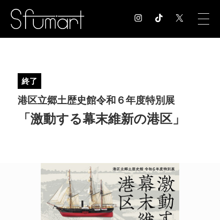
COLUMN
コラム記事
終了
EXHIBITION
港区立郷土歴史館令和６年度特別展
展覧会情報
MUSEUM
「激動する幕末維新の港区」
美術館情報
NEWS
お知らせ
CONTACT
お問合せ