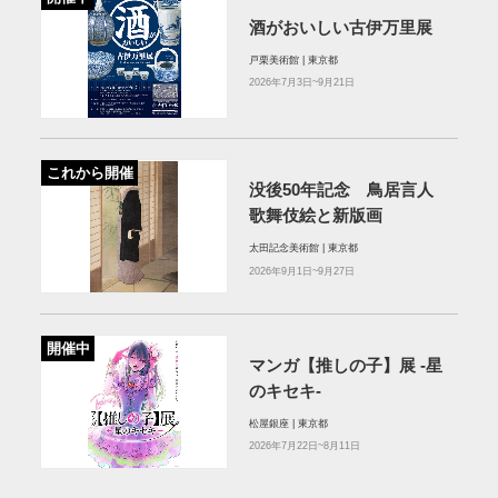
酒がおいしい古伊万里展
戸栗美術館 | 東京都
2026年7月3日~9月21日
これから開催
没後50年記念 鳥居言人
歌舞伎絵と新版画
太田記念美術館 | 東京都
2026年9月1日~9月27日
開催中
マンガ【推しの子】展 -星
のキセキ-
松屋銀座 | 東京都
2026年7月22日~8月11日