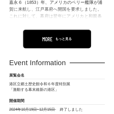
嘉永６（1853）年、アメリカのペリー艦隊が浦
賀に来航し、江戸幕府へ開国を要求しました。
これに対して、幕府は翌年にアメリカと和親条
約を結び、日本は開国の道を歩み始めます。
「幕末」の始まりです。その後の日本では、外
国人排斥を目指す攘夷運動や国内情勢の不安定
MORE
もっと見る
化など、さまざまな問題が発生します。これら
開国に端を発した諸問題により、幕府は急速に
力を衰えさせ、日本は明治維新を迎えました。
Event Information
幕末維新期の港区域は、当時の日本を揺るがし
展覧会名
た大事件の舞台となった重要な地の一つです。
港区立郷土歴史館令和６年度特別展
本展では港区域と深く関係し、日本の歴史にも
「激動する幕末維新の港区」
大きく影響した諸事件を通じて、幕末維新期の
歴史を振り返ります。
開催期間
2024年10月19日~12月15日
終了しました