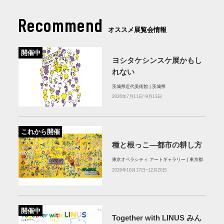
Recommend
オススメ展覧会情報
開催中
ヨシタケシンスケ展かもし
れない
茨城県近代美術館 | 茨城県
2026年7月11日~9月13日
これから開催
種と根っこ―都市の耕し方
東京オペラシティ アートギャラリー | 東京都
2026年10月17日~12月20日
開催中
Together with LINUS みん