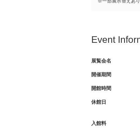
※一部展示替えあ
庵」に纏わる作品を加
力をご堪能ください。
Event Infor
展覧会名
開催期間
開館時間
休館日
入館料