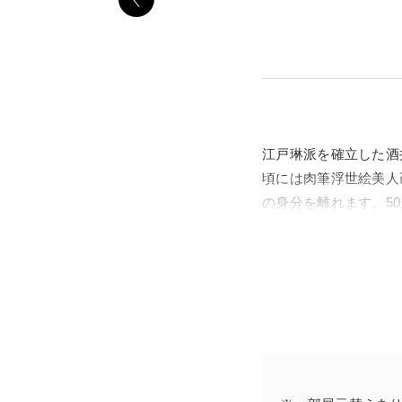
江戸琳派を確立した酒井
頃には肉筆浮世絵美人
の身分を離れます。5
下谷根岸の庵でした。
終の棲家となるこの庵
称されます。「雨華庵
拠りどころとなりまし
本展は「雨華庵」ゆか
派の競演です。同コレ