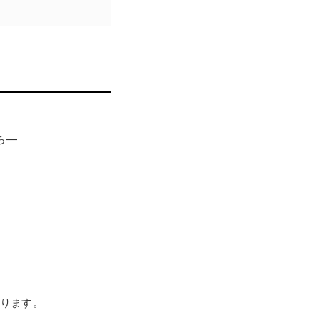
江戸琳派の軌跡とその魅
ち―
ります。