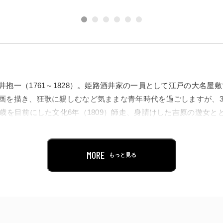
抱一（1761～1828）。姫路酒井家の一員として江戸の大名屋敷
画を描き、狂歌に親しむなど気ままな青年時代を過ごしますが、3
0歳を目前にした文化6年（1809）師走、身請けした吉原の遊女と
は8年後の文化14年（1817）に「雨華庵（うげあん）」の額を掲
MORE
もっと見る
」は抱一が多数の晩年作を描いた場所であり、その没後は抱一を
た。
りの絵師たちを多角的に蒐集したうげやんコレクションの協力を
クションの江戸琳派作品には稀少な作例も多く、これに細見コレ