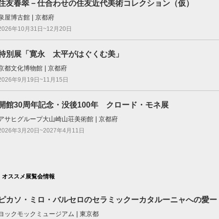
住友春翠－仕合わせの住友近代美術コレクション（仮）
泉屋博古館 | 京都府
2026年10月31日~12月20日
特別展「寛永 太平がはぐくむ美」
京都文化博物館 | 京都府
2026年9月19日~11月15日
開館30周年記念・没後100年 クロード・モネ展
アサヒグループ大山崎山荘美術館 | 京都府
2026年3月20日~2027年4月11日
オススメ展覧会情報
ピカソ・ミロ・バルセロのセラミックーカタルーニャへの愛ー
ヨックモックミュージアム | 東京都