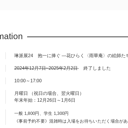
り
え展覧します。抱一に憧れ、慕った絵師たち―100年以上に及ぶ
mation
琳派展24 抱一に捧ぐ ―花ひらく〈雨華庵〉の絵師た
2024年12月7日~2025年2月2日
終了しました
10:00～17:00
月曜日 （祝日の場合、翌火曜日）
年末年始：12月26日～1月6日
一般 1,800円、学生 1,300円
《事前予約不要》混雑時は入場をお待ちいただく場合があ