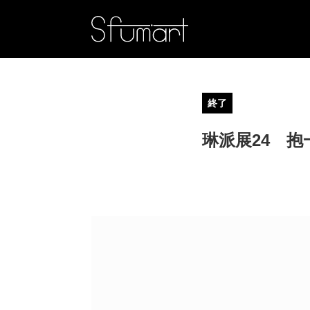
終了
琳派展24 