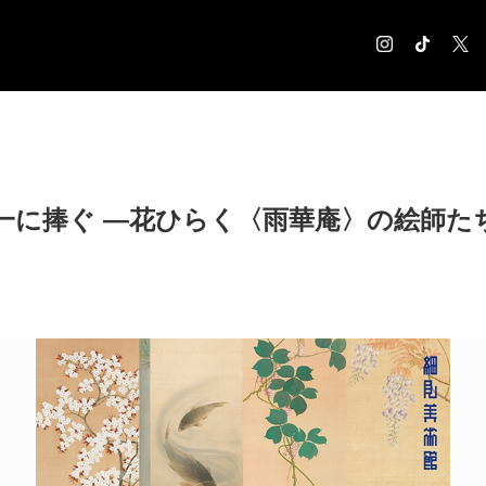
COLUMN
コラム記事
EXHIBITION
抱一に捧ぐ ―花ひらく〈雨華庵〉の絵師た
展覧会情報
MUSEUM
美術館情報
NEWS
お知らせ
CONTACT
お問合せ