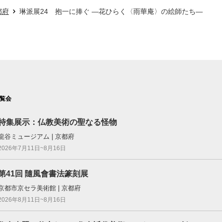
都府
琳派展24 抱一に捧ぐ ―花ひらく〈雨華庵〉の絵師たち―
覧会
特集展示：仏教美術の聖なる怪物
龍谷ミュージアム | 京都府
2026年7月11日~8月16日
第41回 隨風會書法篆刻展
京都市京セラ美術館 | 京都府
2026年8月11日~8月16日