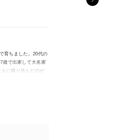
で育ちました。20代の
7歳で出家して大名家
ともに移り住んだのが
げ、以降「雨華庵」と
慕う門下の絵師たちの
得て開催される江戸琳
クションから「雨華