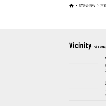
展覧会情報
京
Vicinity
近くの展
開催中
これから開催