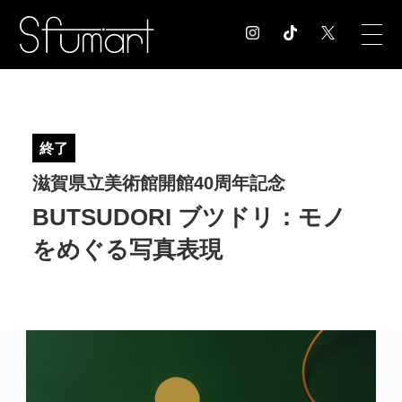
COLUMN
コラム記事
終了
EXHIBITION
滋賀県立美術館開館40周年記念
展覧会情報
MUSEUM
BUTSUDORI ブツドリ：モノ
美術館情報
をめぐる写真表現
NEWS
お知らせ
CONTACT
お問合せ