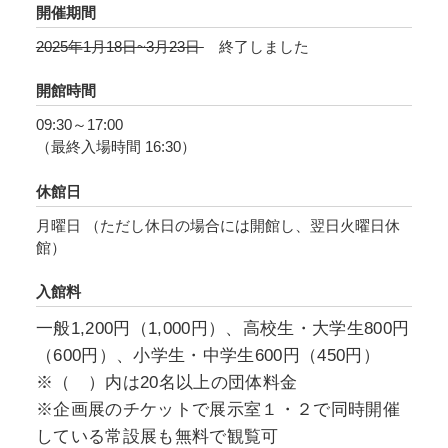
作品を、この「ブツドリ」という言葉で見なお
開催期間
し、日本における豊かな表現の一断面を探る試
2025年1月18日~3月23日
終了しました
みです。重要文化財である明治期の写真原板か
ら、文化財写真、静物写真、広告写真、そして
開館時間
現代アーティストの作品まで、200 点以上の写
09:30～17:00
真作品を出品します。
（最終入場時間 16:30）
わたしたちにとって身近な「ブツドリ」。その
休館日
奥深さを覗いてみましょう。
月曜日 （ただし休日の場合には開館し、翌日火曜日休
館）
入館料
一般1,200円（1,000円）、高校生・大学生800円
（600円）、小学生・中学生600円（450円）
※（ ）内は20名以上の団体料金
※企画展のチケットで展示室１・２で同時開催
している常設展も無料で観覧可