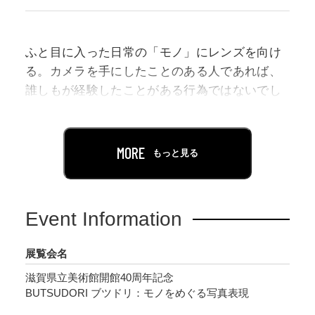
ふと目に入った日常の「モノ」にレンズを向け
る。カメラを手にしたことのある人であれば、
誰しもが経験したことがある行為ではないでし
ょうか。カメラからスマートフォンへ、撮影す
るという行為はさらに一般的になり、SNS の普
及により「モノ」を撮影した多くの写真が世界
MORE
もっと見る
中に溢れています。
タイトルの「ブツドリ(物撮り)」という言葉
は、もともとは商業広告などに使う商品(モノ)
Event Information
を撮影すること。この「ブツドリ」を「物」を
「撮」るという行為として広く捉えてみると、
展覧会名
写真史の中で脈々と続いてきた重要な表現の一
滋賀県立美術館開館40周年記念
形式であることに気がつきます。
BUTSUDORI ブツドリ：モノをめぐる写真表現
本展は「モノ」を撮影することで生まれた写真