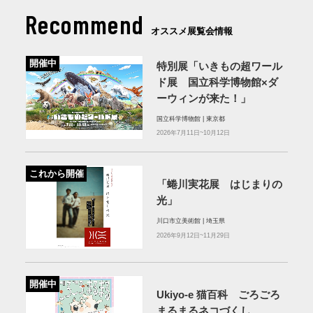
Recommend
オススメ展覧会情報
開催中
特別展「いきもの超ワール
ド展 国立科学博物館×ダ
ーウィンが来た！」
国立科学博物館 | 東京都
2026年7月11日~10月12日
これから開催
「蜷川実花展 はじまりの
光」
川口市立美術館 | 埼玉県
2026年9月12日~11月29日
開催中
Ukiyo-e 猫百科 ごろごろ
まるまるネコづくし