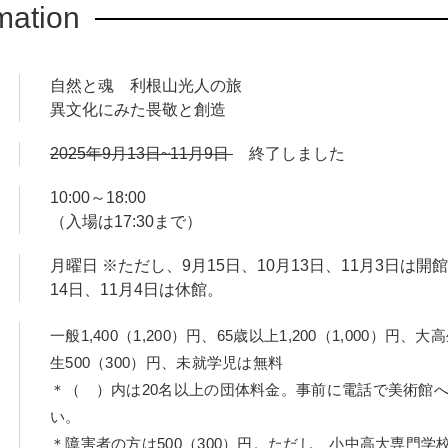
mation
ど、総数250点を超える作品、資料で、多彩な利根山光人の仕事
と、自由で旺盛な好奇心で力強く歩みつづけた、利根山の創作の
自然と魂 利根山光人の旅
異文化にみた畏敬と創造
2025年9月13日~11月9日
終了しました
10:00～18:00
（入場は17:30まで）
月曜日 ※ただし、9月15日、10月13日、11月3日は開館
14日、11月4日は休館。
一般1,400（1,200）円、65歳以上1,200（1,000）円、
生500（300）円、未就学児は無料
＊（ ）内は20名以上の団体料金。事前に電話で美術館
い。
＊障害者の方は500（300）円。ただし、小中高大専門学