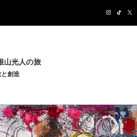
COLUMN
コラム記事
EXHIBITION
根山光人の旅
展覧会情報
MUSEUM
敬と創造
美術館情報
NEWS
お知らせ
CONTACT
お問合せ