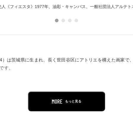
光人《フィエスタ》1977年、油彩・キャンバス、一般社団法人アルテト
1994）は茨城県に生まれ、長く世田谷区にアトリエを構えた画家
展です。
関わりで紹介されることの多い作家ですが、このたび、約5年間
ッチ、コラージュなどの作品群を調査するなかで、メキシコのみ
本各地の祭り、とりわけ古墳や遺跡に関心を寄せ、世界中に創作
MORE
もっと見る
がってきました。遺された作品に向き合うと、まるで時空を超え
ができます。
点、版画約60点のほか、スケッチ約100点に加え、マヤ、アステカ