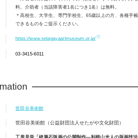
料。介助者（当該障害者1名につき1名）は無料。
＊高校生、大学生、専門学校生、65歳以上の方、各種手
できるものをご提示ください。
https://www.setagayaartmuseum.or.jp/
03-3415-6011
rmation
世田谷美術館
世田谷美術館（公益財団法人せたがや文化財団）
工房見学「絶筆石版画の公開制作―利根山光人の版画技法