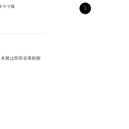
ネヤマ蔵
で、本展は世田谷美術館
にわたりアトリエに遺さ
ならずインドや中国、
のイメージを求める姿
た旅をしているかのよ
遺跡の拓本やメキシコ