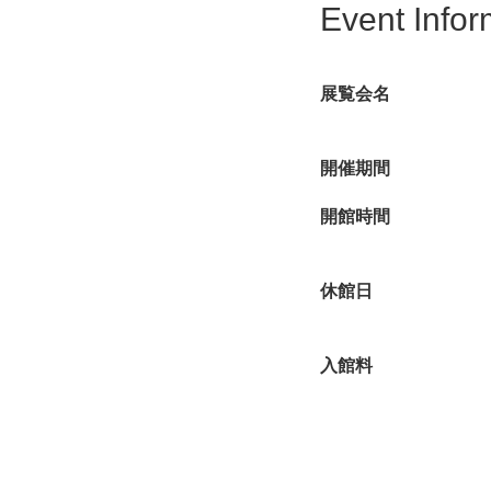
Event Infor
の蒐集品、記録写真な
あふれるバイタリティ
展覧会名
開催期間
開館時間
休館日
入館料