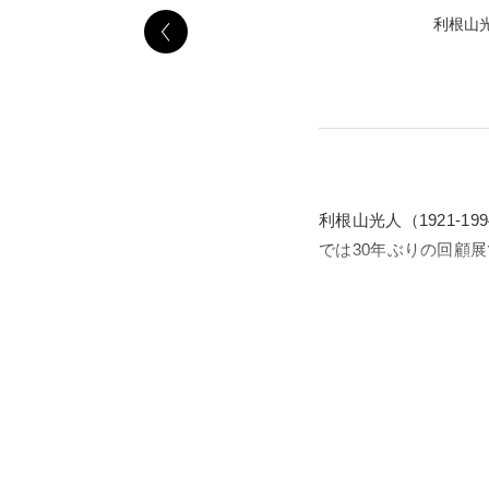
利根山
利根山光人（1921-
では30年ぶりの回顧
利根山はメキシコとの
れた厖大な版画やスケ
中東や欧米、そして日
があらためて浮かび上
うな感覚を味わうこと
本展では、油彩約50