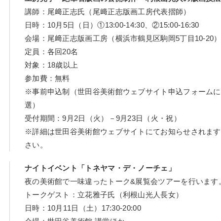
講師：尾﨑正志氏（尾﨑正志版画工房代表摺師）
日時：10月5日（日）①13:00-14:30、②15:00-16:30
会場：尾﨑正志版画工房（横浜市鶴見区駒岡5丁目10-20
定員：各回20名
対象：18歳以上
参加費：無料
※事前申込制（世田谷美術館ウェブサイト申込フォームに
選）
受付期間：9月2日（火）－9月23日（火・祝）
※詳細は世田谷美術館ウェブサイトにてお知らせされます
さい。
ナイトイベント「トネヤマ・デ・ノーチェ」
夜の美術館で一味違ったトーク&展覧会ツアーを行います
トークゲスト：立花雅子氏（利根山光人長女）
日時：10月11日（土）17:30-20:00