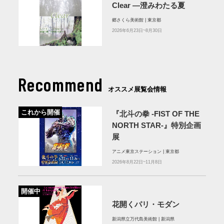
Clear ―澄みわたる夏
郷さくら美術館 | 東京都
2026年6月23日~8月30日
Recommend
オススメ展覧会情報
これから開催
『北斗の拳 -FIST OF THE
NORTH STAR-』特別企画
展
アニメ東京ステーション | 東京都
2026年8月22日~11月8日
開催中
花開くパリ・モダン
新潟県立万代島美術館 | 新潟県