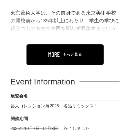
東京藝術大学は、その前身である東京美術学校
の開校前から135年以上にわたり、学生の学びに
役立つものを古今東西を問わず収集するという
方針のもと、作品や資料の収集を進めてきまし
た。そのなかには、歴代の教員や学生の作品、
教材なども数多く含まれており、現在では約3万
MORE
もっと見る
件を超える充実したコレクションとなっていま
す。
「藝大コレクション展2025」では、先人の作品
Event Information
に向き合い、描き写すことで深まる“学び”のか
たちに光をあてます。コレクションを代表する
展覧会名
優品とともに、模写やスケッチなど、これまで
藝大コレクション展2025 名品リミックス！
紹介される機会の少なかった作品や資料を新た
な視点で紹介し、作家たちがどのように名作に
開催期間
学び、自らの表現を模索してきたか、その歩み
2025年10月7日~11月3日
終了しました