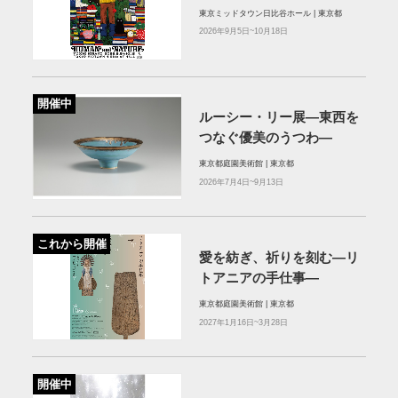
東京ミッドタウン⽇⽐⾕ホール | 東京都
2026年9月5日~10月18日
開催中
ルーシー・リー展―東西を
つなぐ優美のうつわ―
東京都庭園美術館 | 東京都
2026年7月4日~9月13日
これから開催
愛を紡ぎ、祈りを刻む―リ
トアニアの手仕事―
東京都庭園美術館 | 東京都
2027年1月16日~3月28日
開催中