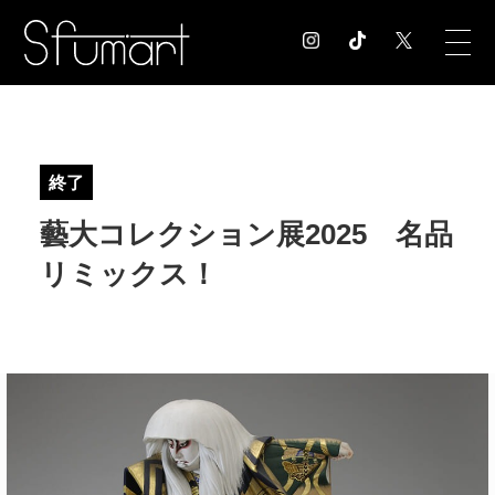
COLUMN
コラム記事
終了
EXHIBITION
藝大コレクション展2025 名品
展覧会情報
MUSEUM
リミックス！
美術館情報
NEWS
お知らせ
CONTACT
お問合せ