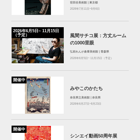
世田谷美術館 | 東京都
2026年7月11日~9月6日
2026年6⽉5⽇~ 11⽉15⽇
（予定）
⾵間サチコ展：⽅丈ルーム
の1000⾥眼
弘前れんが倉庫美術館 | 青森県
2026年6⽉5⽇~ 11⽉15⽇（予定）
開催中
みやこのかたち
奈良県立美術館 | 奈良県
2026年6月27日~8月23日
開催中
シンエイ動画50周年展