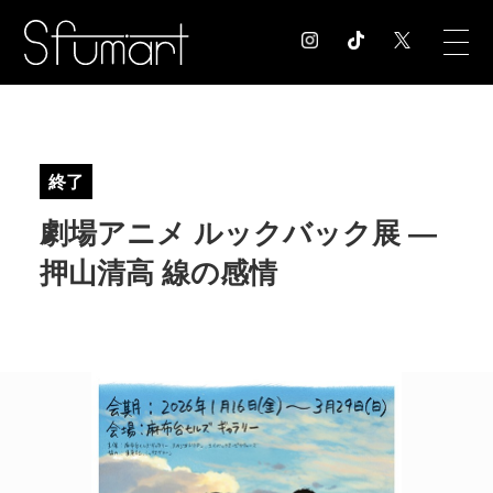
COLUMN
コラム記事
終了
EXHIBITION
劇場アニメ ルックバック展 ―
展覧会情報
MUSEUM
押山清高 線の感情
美術館情報
NEWS
お知らせ
CONTACT
お問合せ