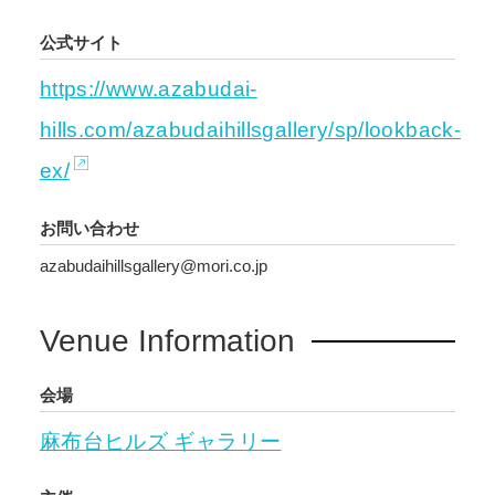
公式サイト
https://www.azabudai-
hills.com/azabudaihillsgallery/sp/lookback-
ex/
お問い合わせ
azabudaihillsgallery@mori.co.jp
Venue Information
会場
麻布台ヒルズ ギャラリー