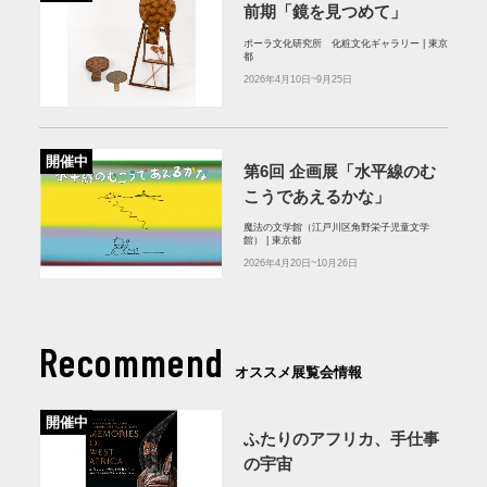
前期「鏡を見つめて」
ポーラ文化研究所 化粧文化ギャラリー | 東京
都
2026年4月10日~9月25日
開催中
第6回 企画展「水平線のむ
こうであえるかな」
魔法の文学館（江戸川区角野栄子児童文学
館） | 東京都
2026年4月20日~10月26日
Recommend
オススメ展覧会情報
開催中
ふたりのアフリカ、手仕事
の宇宙