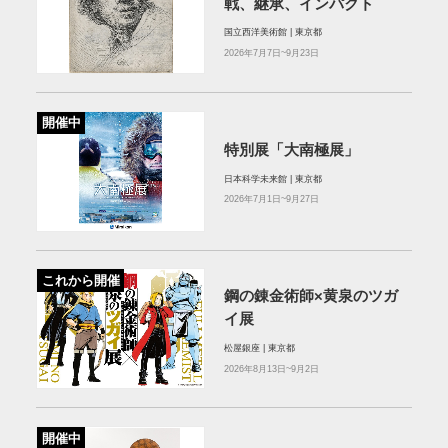
戦、継承、インパクト
国立西洋美術館 | 東京都
2026年7月7日~9月23日
開催中
特別展「大南極展」
日本科学未来館 | 東京都
2026年7月1日~9月27日
これから開催
鋼の錬金術師×黄泉のツガ
イ展
松屋銀座 | 東京都
2026年8月13日~9月2日
開催中