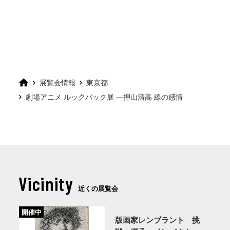
展覧会情報
東京都
劇場アニメ ルックバック展 ―押山清高 線の感情
Vicinity
近くの展覧会
開催中
版画家レンブラント 挑