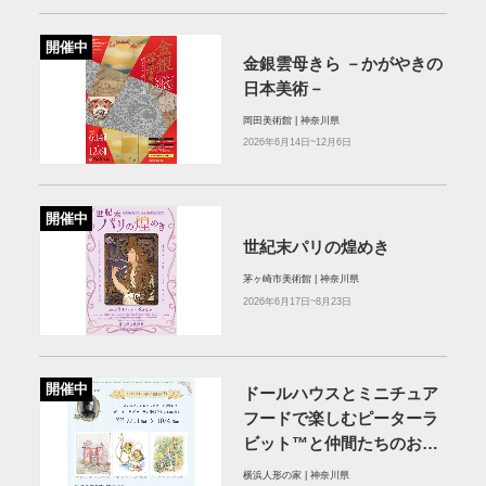
開催中
金銀雲母きら －かがやきの
日本美術－
岡田美術館 | 神奈川県
2026年6月14日~12月6日
開催中
世紀末パリの煌めき
茅ヶ崎市美術館 | 神奈川県
2026年6月17日~8月23日
開催中
ドールハウスとミニチュア
フードで楽しむピーターラ
ビット™と仲間たちのおは
なし
横浜人形の家 | 神奈川県