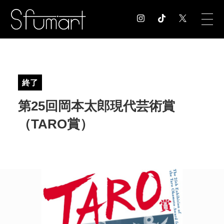
COLUMN
コラム記事
終了
EXHIBITION
第25回岡本太郎現代芸術賞
展覧会情報
MUSEUM
（TARO賞）
美術館情報
NEWS
お知らせ
CONTACT
お問合せ