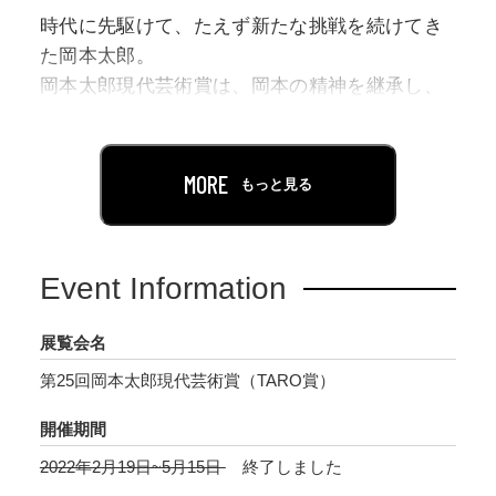
時代に先駆けて、たえず新たな挑戦を続けてき
た岡本太郎。
岡本太郎現代芸術賞は、岡本の精神を継承し、
自由な視点と発想で、現代社会に鋭いメッセー
ジを突きつける作家を顕彰するべく設立されま
した。
MORE
もっと見る
今年で25回目を迎える本賞では、578点の応募が
あり、創造性あふれる24名(組)の作家が入選を
Event Information
果たしました。
21世紀における芸術の新しい可能性を探る、意
展覧会名
欲的な作品をご覧ください。
第25回岡本太郎現代芸術賞（TARO賞）
開催期間
2022年2月19日~5月15日
終了しました