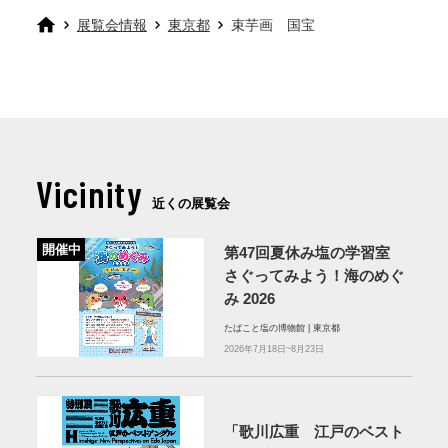
展覧会情報
東京都
束芋画 国宝
Vicinity
近くの展覧会
開催中
第47回夏休み塩の学習室
さぐってみよう！海のめぐ
み 2026
たばこと塩の博物館 | 東京都
2026年7月18日~8月23日
「歌川広重 江戸のベスト