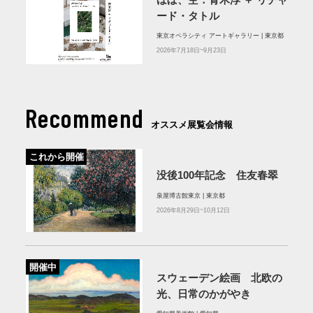
ード・タトル
東京オペラシティ アートギャラリー | 東京都
2026年7月18日~9月23日
Recommend
オススメ展覧会情報
これから開催
没後100年記念 住友春翠
泉屋博古館東京 | 東京都
2026年8月29日~10月12日
開催中
スウェーデン絵画 北欧の
光、日常のかがやき