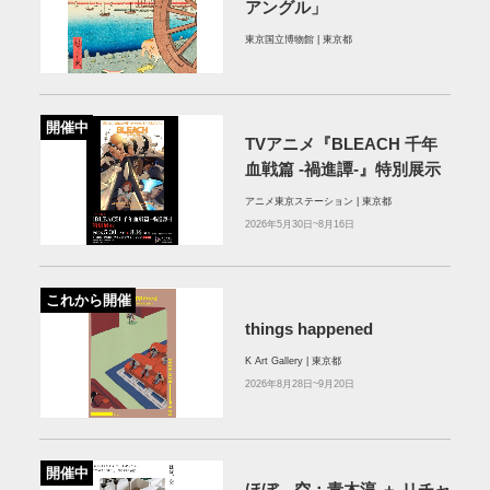
アングル」
東京国立博物館 | 東京都
開催中
TVアニメ『BLEACH 千年
血戦篇 ‐禍進譚-』特別展示
アニメ東京ステーション | 東京都
2026年5月30日~8月16日
これから開催
things happened
K Art Gallery | 東京都
2026年8月28日~9月20日
開催中
ほぼ、空：⻘⽊淳 ＋ リチャ