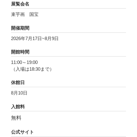
展覧会名
品と再び向き合う感覚と、新たな発見や面白さ
があったと語っています。
束芋画 国宝
開催期間
新聞という日々更新される時間性を伴うメディ
アの中で生み出された作品を通して、過去と現
2026年7月17日~8月9日
在、文学と美術、個人の記憶と身体感覚が重な
開館時間
り合う貴重な機会としていただければ幸いで
11:00～19:00
す。物語とイメージが交差しながら立ち上がる
（入場は18:30まで）
束芋独自の世界観をぜひご体感ください。
休館日
8月10日
入館料
無料
公式サイト