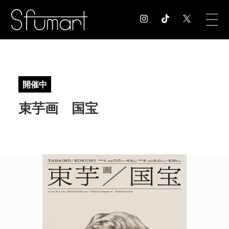
COLUMN
コラム記事
開催中
EXHIBITION
束芋画 国宝
展覧会情報
MUSEUM
美術館情報
NEWS
お知らせ
CONTACT
お問合せ