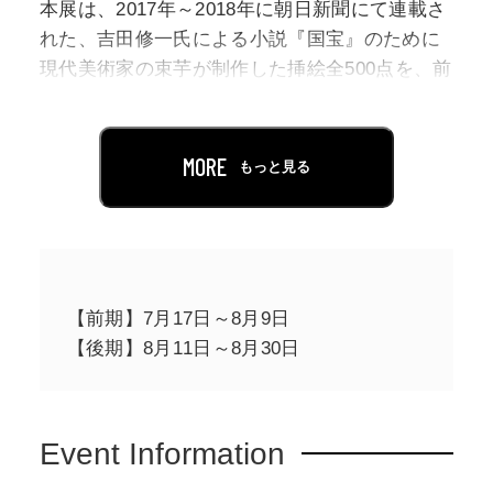
本展は、2017年～2018年に朝日新聞にて連載さ
れた、吉田修一氏による小説『国宝』のために
現代美術家の束芋が制作した挿絵全500点を、前
後期に分けて展示します。
連載当時、束芋はまず墨による線画を描き、そ
MORE
もっと見る
の後、小説のストーリーを読み込みながら、場
面ごとの感情や空気感を色彩として重ねていき
ました。線の上に色を置いていく過程には、物
語世界だけでなく、その時々の自身の感覚や身
体性も自然と反映されていたといいます。今回
【前期】7月17日～8月9日
の展示に際し束芋は、新聞の入稿時にはデータ
【後期】8月11日～8月30日
上で合成していた色彩部分を、和紙に描き留め
た線画の上に改めて着彩を施し完成させまし
た。約10年前に描かれた線やイメージを手がか
Event Information
りに、当時の感覚を現在の身体で呼び起こしな
がら色を重ねていく行為には、時間を超えて作