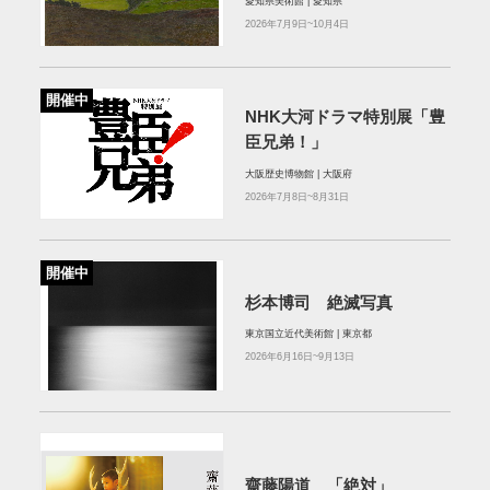
愛知県美術館 | 愛知県
2026年7月9日~10月4日
開催中
NHK大河ドラマ特別展「豊
臣兄弟！」
大阪歴史博物館 | 大阪府
2026年7月8日~8月31日
開催中
杉本博司 絶滅写真
東京国立近代美術館 | 東京都
2026年6月16日~9月13日
齋藤陽道 「絶対」