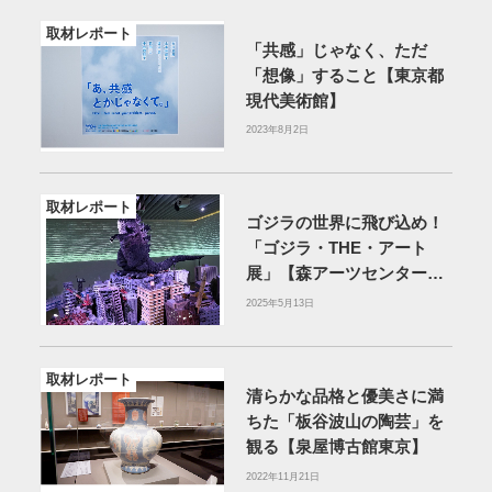
取材レポート
「共感」じゃなく、ただ
「想像」すること【東京都
現代美術館】
2023年8月2日
取材レポート
ゴジラの世界に飛び込め！
「ゴジラ・THE・アート
展」【森アーツセンターギ
ャラリー】
2025年5月13日
取材レポート
清らかな品格と優美さに満
ちた「板谷波山の陶芸」を
観る【泉屋博古館東京】
2022年11月21日