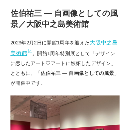
佐伯祐三 ― 自画像としての風
POLICY
COMPANY
景／大阪中之島美術館
大阪中之島
2023年2月2日に開館1周年を迎えた
美術館
。開館1周年特別展として「デザイン
に恋したアート♡アートに嫉妬したデザイン」
とともに、
「佐伯祐三 ― 自画像としての風景」
が開催中です。