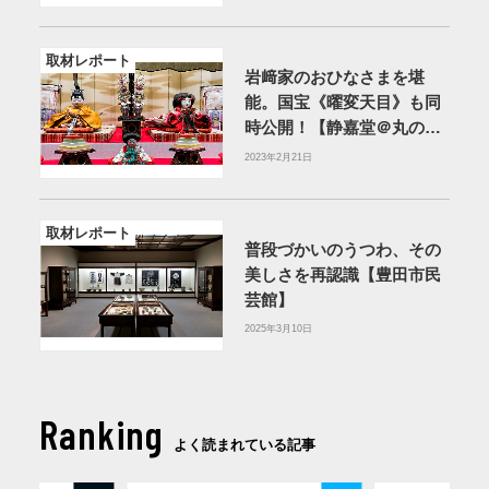
取材レポート
岩﨑家のおひなさまを堪
能。国宝《曜変天目》も同
時公開！【静嘉堂＠丸の
内】
2023年2月21日
取材レポート
普段づかいのうつわ、その
美しさを再認識【豊田市民
芸館】
2025年3月10日
Ranking
よく読まれている記事