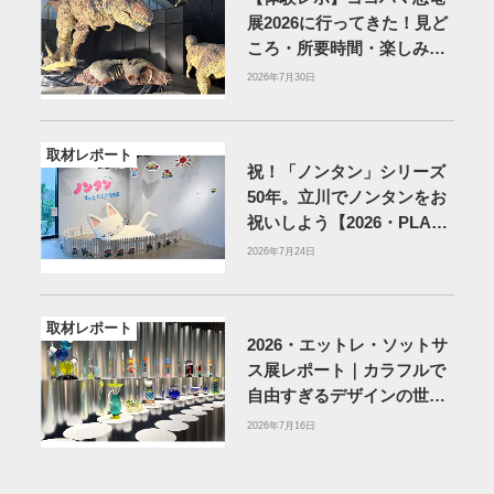
展2026に行ってきた！見ど
ころ・所要時間・楽しみ方
を紹介
2026年7月30日
取材レポート
祝！「ノンタン」シリーズ
50年。立川でノンタンをお
祝いしよう【2026・PLAY!
MUSEUM】
2026年7月24日
取材レポート
2026・エットレ・ソットサ
ス展レポート｜カラフルで
自由すぎるデザインの世界
を体験
アーティゾン美術
2026年7月16日
館