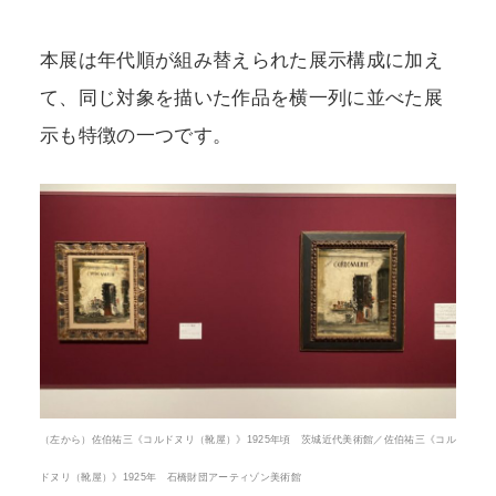
本展は年代順が組み替えられた展示構成に加え
て、同じ対象を描いた作品を横一列に並べた展
示も特徴の一つです。
（左から）佐伯祐三《コルドヌリ（靴屋）》1925年頃 茨城近代美術館／佐伯祐三《コル
ドヌリ（靴屋）》1925年 石橋財団アーティゾン美術館