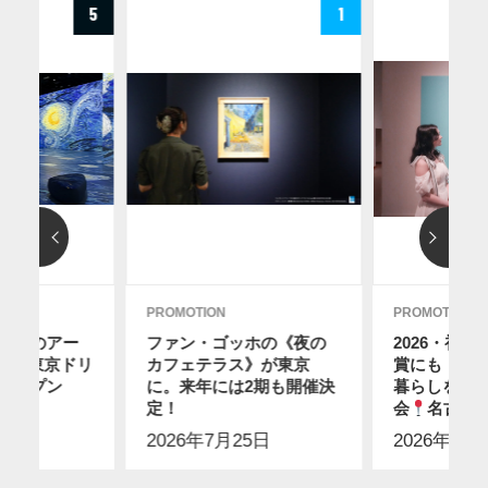
5
1
PROMOTION
PROMOTION
ディのアー
ファン・ゴッホの《夜の
2026・初
12に東京ドリ
カフェテラス》が東京
賞にも！ス
オープン
に。来年には2期も開催決
暮らしを感
2日
】
定！
会
名古屋
2026年7月25日
2026年7月