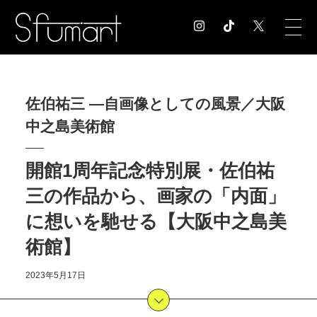
COLUMN
佐伯祐三 ―自画像としての風景／大阪
コラム記事
中之島美術館
EXHIBITION
展覧会情報
MUSEUM
開館1周年記念特別展・佐伯祐
美術館情報
三の作品から、画家の「内面」
NEWS
に想いを馳せる【大阪中之島美
お知らせ
CONTACT
術館】
お問合せ
2023年5月17日