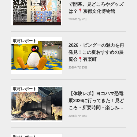
で開幕。見どころやグッズ
は？
京都文化博物館
2026年7月22日
取材レポート
2026・ピングーの魅力を再
発見！この夏おすすめの展
覧会
有楽町
2026年7月15日
取材レポート
【体験レポ】ヨコハマ恐竜
展2026に行ってきた！見ど
ころ・所要時間・楽しみ方
を紹介
2026年7月30日