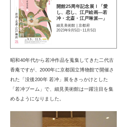
開館25周年記念展Ⅰ「愛
し、恋し、江戸絵画―若
冲・北斎・江戸琳派―」
細見美術館 | 京都府
2023年9月5日~11月5日
昭和40年代から若冲作品を蒐集してきた二代古
香庵ですが、2000年に京都国立博物館で開催さ
れた「没後200年 若冲」展をきっかけとした
「若冲ブーム」で、細見美術館は一躍注目を集
めるようになりました。