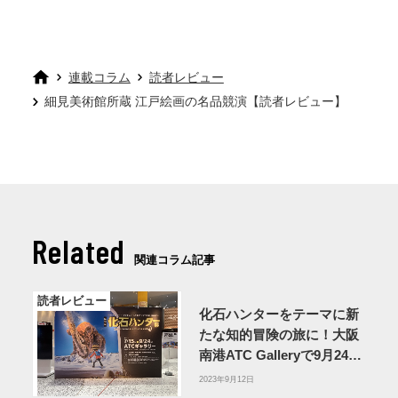
連載コラム
読者レビュー
細見美術館所蔵 江戸絵画の名品競演【読者レビュー】
Related
関連コラム記事
読者レビュー
化石ハンターをテーマに新
たな知的冒険の旅に！大阪
南港ATC Galleryで9月24日
まで【読者レビュー】
2023年9月12日