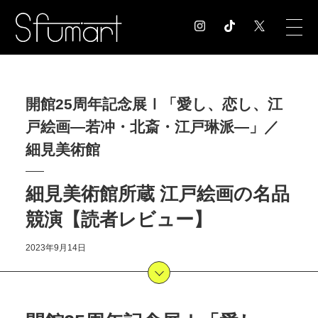
COLUMN
開館25周年記念展Ⅰ「愛し、恋し、江
コラム記事
戸絵画―若冲・北斎・江戸琳派―」／
EXHIBITION
展覧会情報
細見美術館
MUSEUM
美術館情報
細見美術館所蔵 江戸絵画の名品
NEWS
競演【読者レビュー】
お知らせ
CONTACT
2023年9月14日
お問合せ