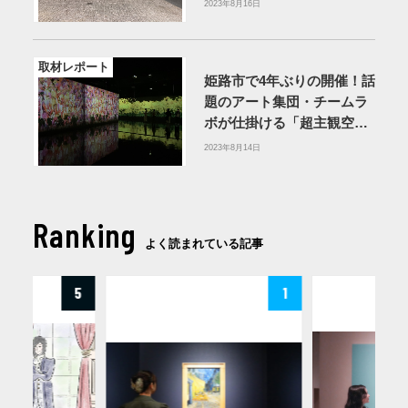
展示【読者レビュー】
2023年8月16日
取材レポート
姫路市で4年ぶりの開催！話
題のアート集団・チームラ
ボが仕掛ける「超主観空
間」とは？【姫路市立美術
2023年8月14日
館】
Ranking
よく読まれている記事
5
1