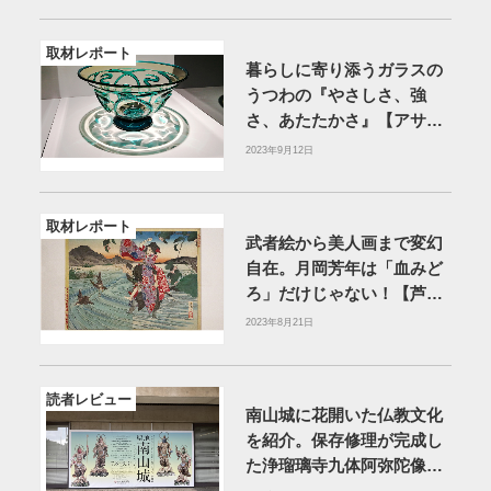
取材レポート
暮らしに寄り添うガラスの
うつわの『やさしさ、強
さ、あたたかさ』【アサヒ
グループ大山崎山荘美術
2023年9月12日
館】
取材レポート
武者絵から美人画まで変幻
自在。月岡芳年は「血みど
ろ」だけじゃない！【芦屋
市立美術博物館】
2023年8月21日
読者レビュー
南山城に花開いた仏教文化
を紹介。保存修理が完成し
た浄瑠璃寺九体阿弥陀像も