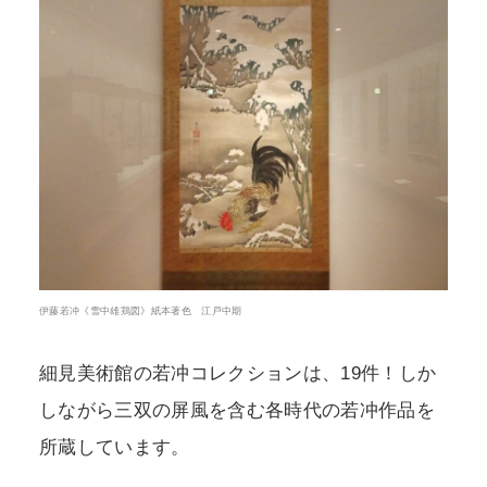
伊藤若冲《雪中雄鶏図》紙本著色 江戸中期
細見美術館の若冲コレクションは、19件！しか
しながら三双の屏風を含む各時代の若冲作品を
所蔵しています。