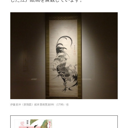
伊藤若冲《群鶏図》紙本墨画寛政8年（1796）頃