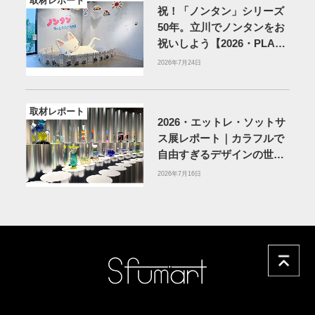
取材レポート
祝！「ノンタン」シリーズ
50年。立川でノンタンをお
祝いしよう【2026・PLAY!
MUSEUM】
2026年7月24日
取材レポート
2026・エットレ・ソットサ
ス展レポート｜カラフルで
自由すぎるデザインの世界
を体験
アーティゾン美術
2026年7月16日
館