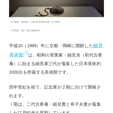
《白蓮図》酒井抱一 1幅 絹本墨画淡彩 江戸後期
《竹華籠》1面 竹製 鎌倉時代
細見
平成10（1998）年に京都・岡崎に開館した
美術館
は、昭和の実業家・細見良（初代古香
庵）に始まる細見家三代が蒐集した日本美術約
1000点を所蔵する美術館です。
四半世紀を経て、記念展が２期に分けて開催さ
れます。
Ⅰ期は、二代古香庵・細見實と有子夫妻が蒐集
した江戸絵画を展観しています。