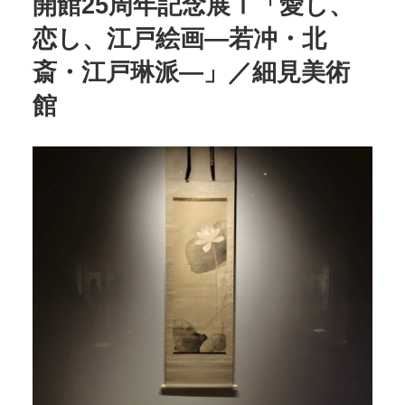
開館25周年記念展Ⅰ「愛し、
恋し、江戸絵画―若冲・北
斎・江戸琳派―」／細見美術
POLICY
COMPANY
館