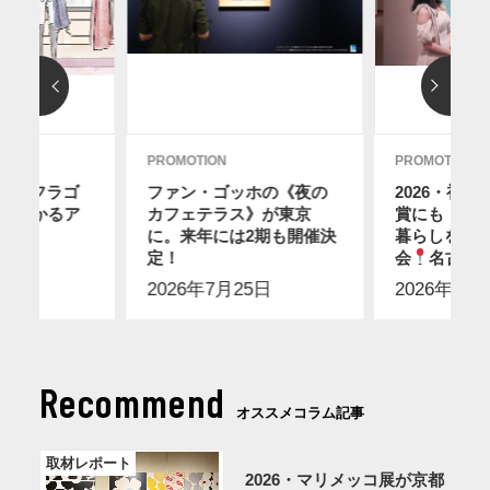
PROMOTION
PROMOTION
レ・フラゴ
ファン・ゴッホの《夜の
2026・初
分でわかるア
カフェテラス》が東京
賞にも！ス
に。来年には2期も開催決
暮らしを感
7日
定！
会
名古屋
2026年7月25日
2026年7月
Recommend
オススメコラム記事
取材レポート
2026・マリメッコ展が京都