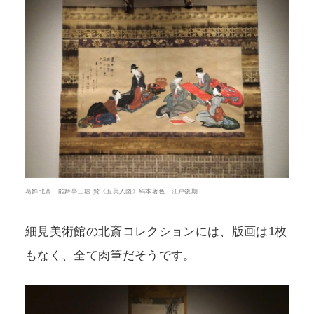
葛飾北斎 能舞亭三毬 賛《五美人図》絹本著色 江戸後期
細見美術館の北斎コレクションには、版画は1枚
もなく、全て肉筆だそうです。