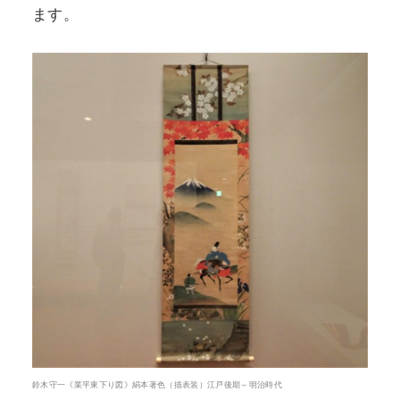
ます。
鈴木守一《業平東下り図》絹本著色（描表装）江戸後期～明治時代