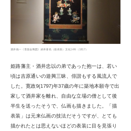
酒井抱一《青面金剛図》絹本著色（描表装）文化14年（1817）
姫路藩主・酒井忠以の弟であった抱一は、若い
頃は吉原通いの遊興三昧、俳諧もする風流人で
した。寛政9(1797)年37歳の年に築地本願寺で出
家して酒井家を離れ、自由な立場の僧として後
半生を送ったそうで、仏画も描きました。「描
表装」は元来仏画の技法だそうですが、とても
描かれたとは思えないほどの表装に目を見張り