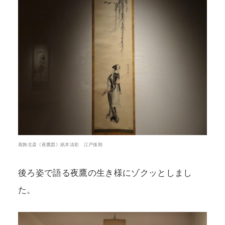
葛飾北斎《夜鷹図》紙本淡彩 江戸後期
後ろ姿で語る夜鷹の生き様にゾクッとしまし
た。