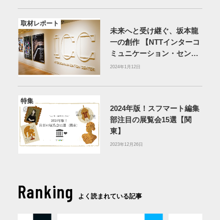
取材レポート
未来へと受け継ぐ、坂本龍
一の創作 【NTTインターコ
ミュニケーション・センタ
ー[ICC]】
2024年1月12日
特集
2024年版！スフマート編集
部注目の展覧会15選【関
東】
2023年12月26日
Ranking
よく読まれている記事