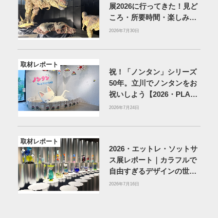
展2026に行ってきた！見ど
ころ・所要時間・楽しみ方
を紹介
2026年7月30日
取材レポート
祝！「ノンタン」シリーズ
50年。立川でノンタンをお
祝いしよう【2026・PLAY!
MUSEUM】
2026年7月24日
取材レポート
2026・エットレ・ソットサ
ス展レポート｜カラフルで
自由すぎるデザインの世界
を体験
アーティゾン美術
2026年7月16日
館