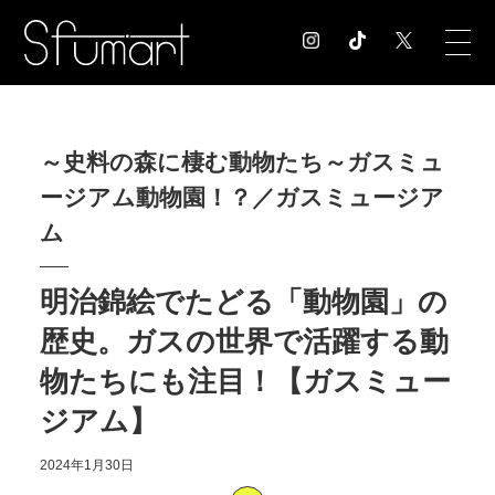
COLUMN
～史料の森に棲む動物たち～ガスミュ
コラム記事
ージアム動物園！？／ガスミュージア
EXHIBITION
展覧会情報
ム
MUSEUM
美術館情報
明治錦絵でたどる「動物園」の
NEWS
歴史。ガスの世界で活躍する動
お知らせ
CONTACT
物たちにも注目！【ガスミュー
お問合せ
ジアム】
2024年1月30日