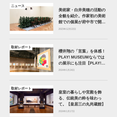
ニュース
美術家・白井美穂の活動の
全貌を紹介。作家初の美術
館での個展が府中市で開催
中【府中市美術館】
2023年12月22日
取材レポート
櫻井翔の「言葉」を体感！
PLAY! MUSEUMならでは
の展示にも注目【PLAY!
MUSEUM】
2024年1月24日
取材レポート
皇室の暮らしや宮殿を飾
る、伝統美の粋を味わっ
て。【皇居三の丸尚蔵館】
2024年1月17日