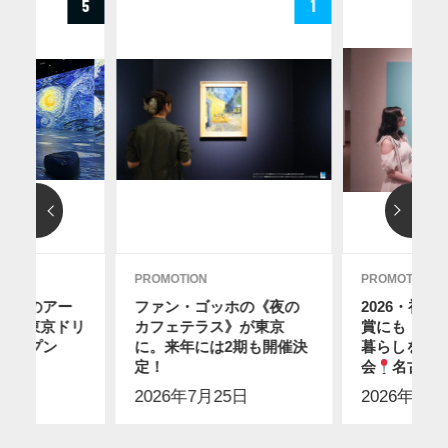
5
1
PROMOTION
PROMOTION
ディのアー
ファン・ゴッホの《夜の
2026・初
12に東京ドリ
カフェテラス》が東京
賞にも！ス
オープン
に。来年には2期も開催決
暮らしを感
2日
】
定！
会
名古屋
2026年7月25日
2026年7月