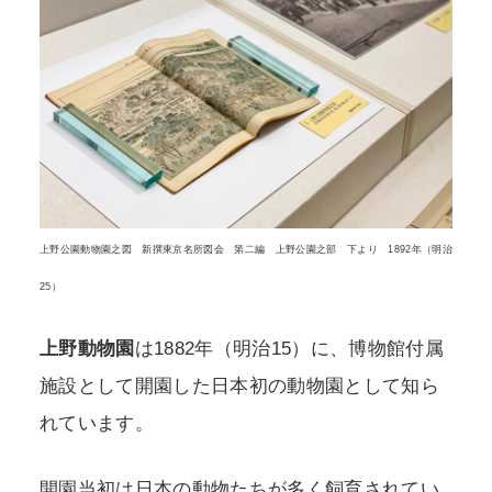
上野公園動物園之図 新撰東京名所図会 第二編 上野公園之部 下より 1892年（明治
25）
上野動物園
は1882年（明治15）に、博物館付属
施設として開園した日本初の動物園として知ら
れています。
開園当初は日本の動物たちが多く飼育されてい