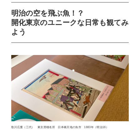
明治の空を飛ぶ魚！？
開化東京のユニークな日常も観てみ
よう
歌川広重（三代） 東京滑稽名所 日本橋天地の魚市 1883年（明治16）