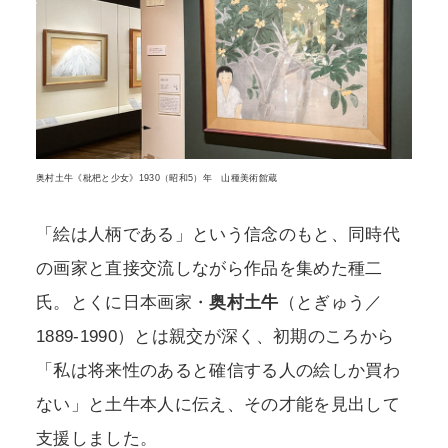
奥村土牛《枇杷と少女》1930（昭和5）年 山種美術館蔵
「絵は人柄である」という信念のもと、同時代
の画家と直接交流しながら作品を集めた種二
氏。とくに日本画家・
奥村土牛
（とぎゅう／
1889-1990）とは親交が深く、初期のころから
「私は将来性のあると確信する人の絵しか買わ
ない」と土牛本人に伝え、その才能を見出して
支援しました。