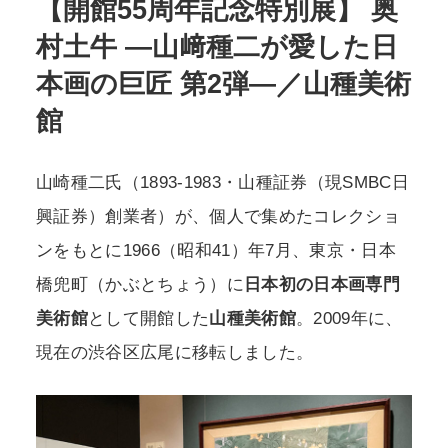
【開館55周年記念特別展】 奥
村土牛 ―山﨑種二が愛した日
POLICY
COMPANY
本画の巨匠 第2弾―／山種美術
館
山崎種二氏（1893-1983・山種証券（現SMBC日
興証券）創業者）が、個人で集めたコレクショ
ンをもとに1966（昭和41）年7月、東京・日本
橋兜町（かぶとちょう）に
日本初の日本画専門
美術館
として開館した
山種美術館
。2009年に、
現在の渋谷区広尾に移転しました。