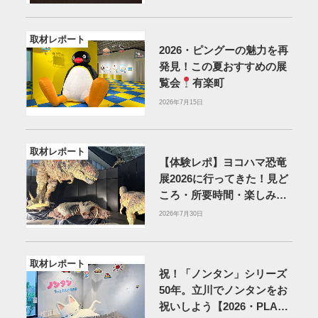
取材レポート
2026・ピングーの魅力を再
発見！この夏おすすめの展
覧会
有楽町
2026年7月15日
取材レポート
【体験レポ】ヨコハマ恐竜
展2026に行ってきた！見ど
ころ・所要時間・楽しみ方
を紹介
2026年7月30日
取材レポート
祝！「ノンタン」シリーズ
50年。立川でノンタンをお
祝いしよう【2026・PLAY!