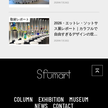
MUSEUM】
2026年7月24日
取材レポート
2026・エットレ・ソットサ
ス展レポート｜カラフルで
自由すぎるデザインの世界
を体験
アーティゾン美術
2026年7月16日
館
COLUMN
EXHIBITION
MUSEUM
NEWS
CONTACT