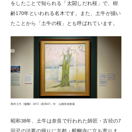
をしたことで知られる「太閤しだれ桜」で、樹
齢170年といわれる名木です。また、土牛が描い
たことから「土牛の桜」とも呼ばれています。
奥村土牛《醍醐》1972（昭和47）年 山種美術館蔵
昭和38年、土牛は奈良で行われた師匠・古径の7
回忌の法要の帰りに京都・醍醐寺に立ち寄りま