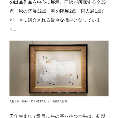
の出品作品を中心
に展示。同館が所蔵する全35
点（秋の院展32点、春の院展2点、同人展1点）
が一堂に紹介される貴重な機会となっていま
す。
奥村土牛《聖牛》1953（昭和28）年 山種美術館蔵
丑年生まれで雅号に牛の字を持つ土牛は、初期