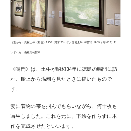
（左から）奥村土牛《那智》1958（昭和33）年／奥村土牛《鳴門》1959（昭和34）年
いずれも、山種美術館蔵
《鳴門》は、土牛が昭和34年に徳島の鳴門に訪
れ、船上から渦潮を見たときに描いたもので
す。
妻に着物の帯を掴んでもらいながら、何十枚も
写生しました。これを元に、下絵を作らずに本
作を完成させたといいます。