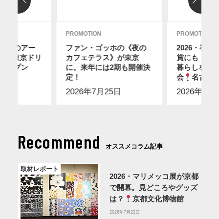
PROMOTION
PROMOTION
ディのアー
ファン・ゴッホの《夜の
2026・初
12に東京ドリ
カフェテラス》が東京
賞にも！ス
オープン
に。来年には2期も開催決
暮らしを感
2日
】
定！
会
名古屋
2026年7月25日
2026年7月
Recommend
オススメコラム記事
取材レポート
2026・マリメッコ展が京都
で開幕。見どころやグッズ
は？
京都文化博物館
2026年7月22日