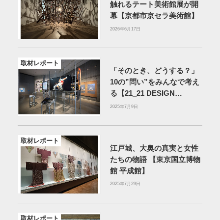
触れるテート美術館展が開
幕【京都市京セラ美術館】
2026年6月17日
取材レポート
「そのとき、どうする？」
10の”問い”をみんなで考え
る【21_21 DESIGN
SIGHT】
2025年7月9日
取材レポート
江戸城、大奥の真実と女性
たちの物語 【東京国立博物
館 平成館】
2025年7月29日
取材レポート