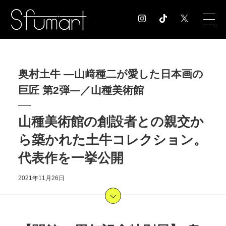
COLUMN
奥村土牛 ―山﨑種二が愛した日本画の
コラム記事
巨匠 第2弾―／山種美術館
EXHIBITION
展覧会情報
MUSEUM
山種美術館の創設者との親交か
美術館情報
ら築かれた土牛コレクション。
NEWS
代表作を一挙公開
お知らせ
CONTACT
2021年11月26日
お問合せ