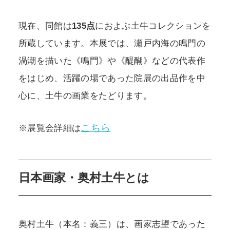
現在、同館は
135点
におよぶ土牛コレクションを
所蔵しています。本展では、瀬戸内海の鳴門の
渦潮を描いた《鳴門》や《醍醐》などの代表作
をはじめ、活躍の場であった院展の出品作を中
心に、土牛の画業をたどります。
こちら
※展覧会詳細は
日本画家・奥村土牛とは
奥村土牛（本名：義三）は、画家志望であった