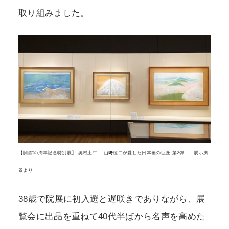
取り組みました。
【開館55周年記念特別展】 奥村土牛 ―山﨑種二が愛した日本画の巨匠 第2弾― 展示風
景より
38歳で院展に初入選と遅咲きでありながら、展
覧会に出品を重ねて40代半ばから名声を高めた