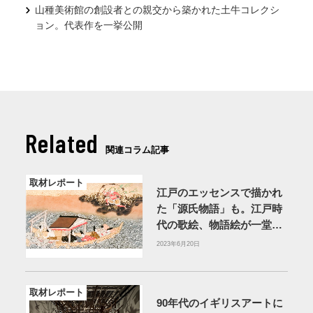
山種美術館の創設者との親交から築かれた土牛コレクシ
ョン。代表作を一挙公開
Related
関連コラム記事
取材レポート
江戸のエッセンスで描かれ
た「源氏物語」も。江戸時
代の歌絵、物語絵が一堂に
【泉屋博古館】
2023年6月20日
取材レポート
90年代のイギリスアートに