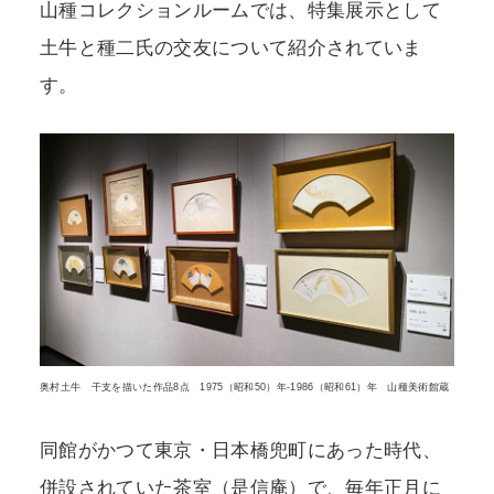
山種コレクションルームでは、特集展示として
土牛と種二氏の交友について紹介されていま
す。
奥村土牛 干支を描いた作品8点 1975（昭和50）年-1986（昭和61）年 山種美術館蔵
同館がかつて東京・日本橋兜町にあった時代、
併設されていた茶室（是信庵）で、毎年正月に