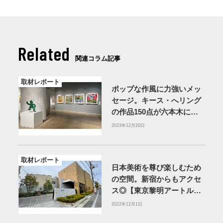
Related
関連コラム記事
取材レポート
ポップな作風に力強いメッ
セージ。キース・へリング
の作品150点が六本木に集
結【森アーツセンターギャ
2023年12月20日
ラリー】
取材レポート
日本美術を尊び楽しむため
の空間。新宿からもアクセ
ス◎【東京黎明アートルー
ム】
2022年12月1日