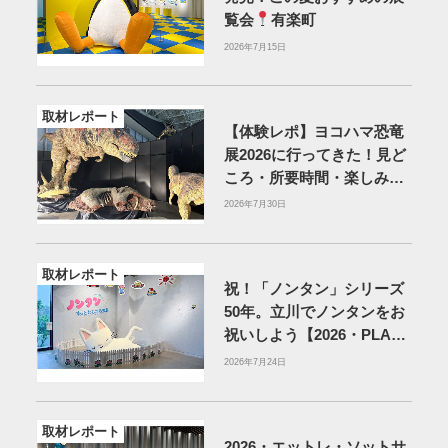
覧会
有楽町
2026年7月15日
取材レポート
【体験レポ】ヨコハマ恐竜
展2026に行ってきた！見ど
ころ・所要時間・楽しみ方
を紹介
2026年7月30日
取材レポート
祝！「ノンタン」シリーズ
50年。立川でノンタンをお
祝いしよう【2026・PLAY!
MUSEUM】
2026年7月24日
取材レポート
2026・エットレ・ソットサ