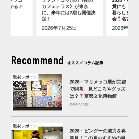
レ・フラゴ
ファン・ゴッホの《夜の
2026・初
分でわかるア
カフェテラス》が東京
賞にも！ス
に。来年には2期も開催決
暮らしを感
7日
定！
会
名古屋
2026年7月25日
2026年7月
Recommend
オススメコラム記事
取材レポート
2026・マリメッコ展が京都
で開幕。見どころやグッズ
は？
京都文化博物館
2026年7月22日
取材レポート
2026・ピングーの魅力を再
発見！この夏おすすめの展