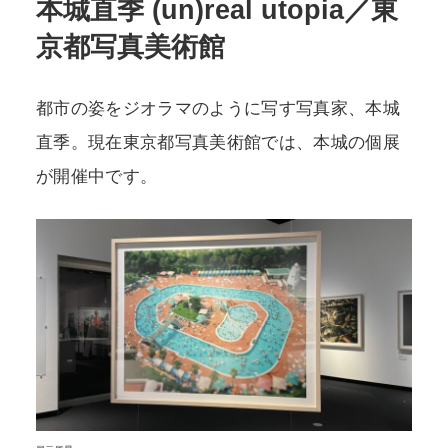
本城直季 (un)real utopia／東
京都写真美術館
POLICY
COMPANY
都市の姿をジオラマのように写す写真家、本城
直季。現在東京都写真美術館では、本城の個展
が開催中です。