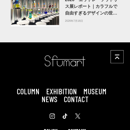
ス展レポート｜カラフルで
自由すぎるデザインの世界
を体験
アーティゾン美術
2026年7月16日
館
COLUMN
EXHIBITION
MUSEUM
NEWS
CONTACT