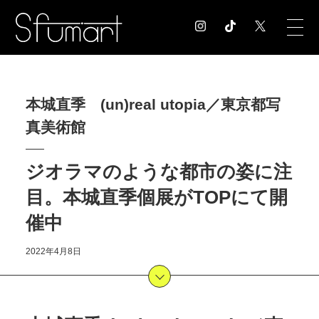
COLUMN
本城直季 (un)real utopia／東京都写
コラム記事
真美術館
EXHIBITION
展覧会情報
MUSEUM
ジオラマのような都市の姿に注
美術館情報
目。本城直季個展がTOPにて開
NEWS
催中
お知らせ
CONTACT
2022年4月8日
お問合せ