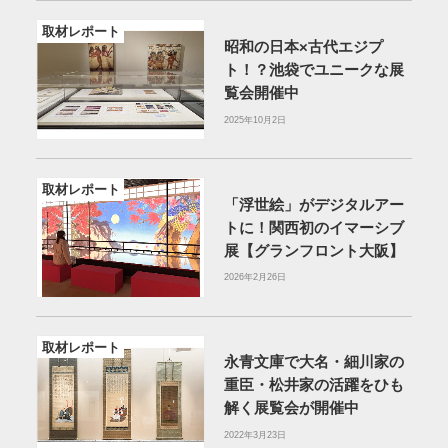
取材レポート
昭和の日本×古代エジプ
ト！？池袋でユニークな展
覧会開催中
2025年10月2日
取材レポート
「浮世絵」がデジタルアー
トに！関西初のイマーシブ
展【グランフロント大阪】
2026年2月26日
取材レポート
永青文庫で大名・細川家の
重臣・松井家の活躍をひも
解く展覧会が開催中
2022年3月23日