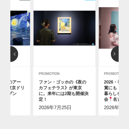
PROMOTION
PROMOTION
ディのアー
ファン・ゴッホの《夜の
2026・初
12に東京ドリ
カフェテラス》が東京
賞にも！ス
オープン
に。来年には2期も開催決
暮らしを感
2日
】
定！
会
名古屋
2026年7月25日
2026年7月