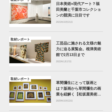
日本美術×現代アート？福
田美蘭と千葉市コレクショ
ンの競演に注目です
2021年10月21日
取材レポート
工芸品に施される文様の魅
力に迫る展覧会。根津美術
館で2月13日まで
2022年1月17日
取材レポート
草間彌生にとって版画と
は？版画から草間彌生の画
業を紐解く【松坂屋美術
館】
2025年10月22日