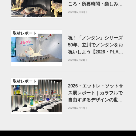
ころ・所要時間・楽しみ方
を紹介
2026年7月30日
取材レポート
祝！「ノンタン」シリーズ
50年。立川でノンタンをお
祝いしよう【2026・PLAY!
MUSEUM】
2026年7月24日
取材レポート
2026・エットレ・ソットサ
ス展レポート｜カラフルで
自由すぎるデザインの世界
を体験
アーティゾン美術
2026年7月16日
館