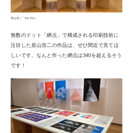
居山浩二「Not Dot」
無数のドット「網点」で構成される印刷技術に
注目した居山浩二の作品は、ぜひ間近で見てほ
しいです。なんと作った網点は340を超えるそう
です！