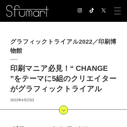
COLUMN
グラフィックトライアル2022／印刷博
コラム記事
物館
EXHIBITION
展覧会情報
MUSEUM
印刷マニア必見！“ CHANGE
美術館情報
”をテーマに5組のクリエイター
NEWS
がグラフィックトライアル
お知らせ
CONTACT
2022年4月23日
お問合せ