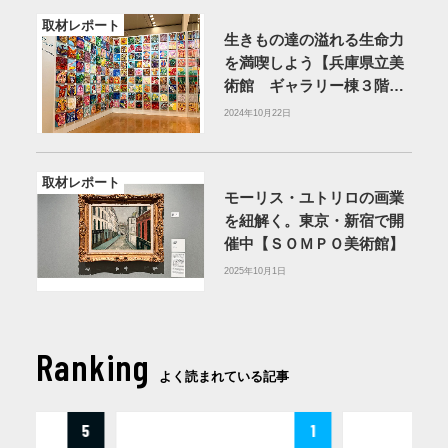
取材レポート
生きもの達の溢れる生命力
を満喫しよう【兵庫県立美
術館 ギャラリー棟３階ギ
ャラリー】
2024年10月22日
取材レポート
モーリス・ユトリロの画業
を紐解く。東京・新宿で開
催中【ＳＯＭＰＯ美術館】
2025年10月1日
Ranking
よく読まれている記事
5
1