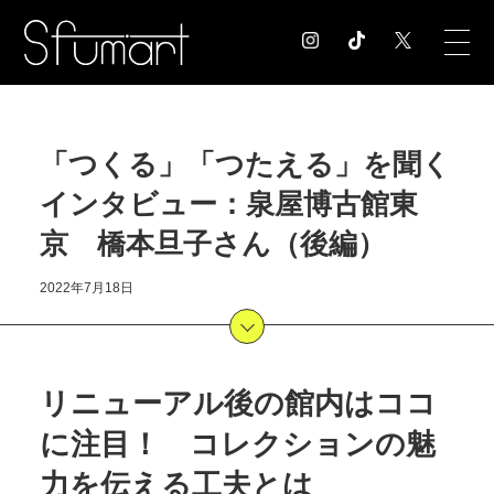
COLUMN
「つくる」「つたえる」を聞く
コラム記事
インタビュー：泉屋博古館東
EXHIBITION
展覧会情報
京 橋本旦子さん（後編）
MUSEUM
美術館情報
2022年7月18日
NEWS
お知らせ
CONTACT
リニューアル後の館内はココ
お問合せ
に注目！ コレクションの魅
力を伝える工夫とは