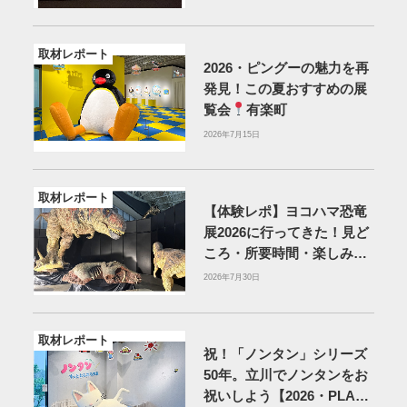
取材レポート
2026・ピングーの魅力を再
発見！この夏おすすめの展
覧会
有楽町
2026年7月15日
取材レポート
【体験レポ】ヨコハマ恐竜
展2026に行ってきた！見ど
ころ・所要時間・楽しみ方
を紹介
2026年7月30日
取材レポート
祝！「ノンタン」シリーズ
50年。立川でノンタンをお
祝いしよう【2026・PLAY!