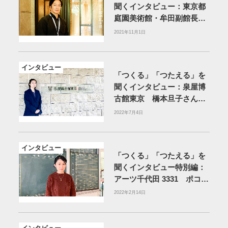
聞くインタビュー：東京都
庭園美術館・牟田副館長
（前編）
2021年11月1日
インタビュー
「つくる」「つたえる」を
聞くインタビュー：泉屋博
古館東京 橋本旦子さん
（前編）
2022年7月4日
インタビュー
「つくる」「つたえる」を
聞くインタビュー特別編：
アーツ千代田 3331 ポコラ
ート事業 嘉納 礼奈さん
2022年2月14日
（前編）