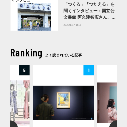
インタビュー
「つくる」「つたえる」を
聞くインタビュー：国立公
文書館 阿久津智広さん、永
江由紀子さん（後編）
2022年8月16日
Ranking
よく読まれている記事
5
1