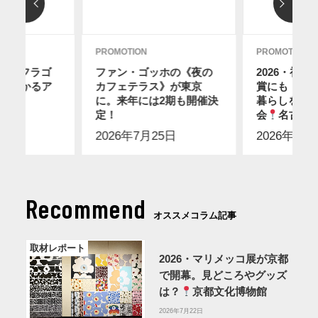
PROMOTION
PROMOTION
レ・フラゴ
ファン・ゴッホの《夜の
2026・初
分でわかるア
カフェテラス》が東京
賞にも！ス
に。来年には2期も開催決
暮らしを感
7日
定！
会
名古屋
2026年7月25日
2026年7月
Recommend
オススメコラム記事
取材レポート
2026・マリメッコ展が京都
で開幕。見どころやグッズ
は？
京都文化博物館
2026年7月22日