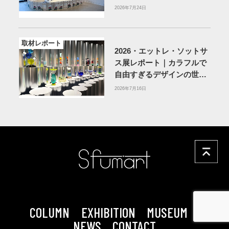
MUSEUM】
2026年7月24日
取材レポート
2026・エットレ・ソットサ
ス展レポート｜カラフルで
自由すぎるデザインの世界
を体験
アーティゾン美術
2026年7月16日
館
COLUMN
EXHIBITION
MUSEUM
NEWS
CONTACT