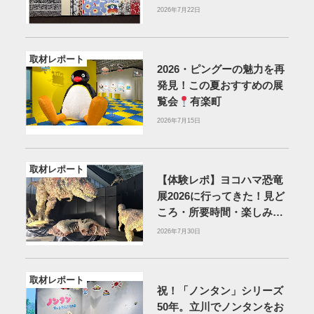
2026年7月22日
取材レポート
2026・ピングーの魅力を再
発見！この夏おすすめの展
覧会
有楽町
2026年7月15日
取材レポート
【体験レポ】ヨコハマ恐竜
展2026に行ってきた！見ど
ころ・所要時間・楽しみ方
を紹介
2026年7月30日
取材レポート
祝！「ノンタン」シリーズ
50年。立川でノンタンをお