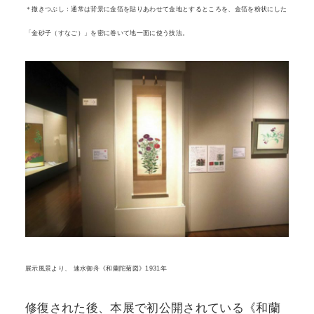
＊撒きつぶし：通常は背景に金箔を貼りあわせて金地とするところを、金箔を粉状にした
「金砂子（すなご）」を密に巻いて地一面に使う技法。
展示風景より、 速水御舟《和蘭陀菊図》1931年
修復された後、本展で初公開されている《和蘭