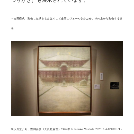
つらがき）も展示されています。
＊吉田様式：彩色した紙をもみほぐして金箔のヴェールをかぶせ、その上から彩色する技
法
展示風景より、吉田善彦《大仏殿春雪》1969年 © Noriko Yoshida 2021 /JAA2100171＞