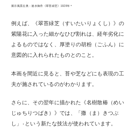
展示風景左奥：速水御舟《翠苔緑芝》1928年＊
例えば、《翠苔緑芝（すいたいりょくし）》の
紫陽花に入った細かなひび割れは、経年劣化に
よるものではなく、厚塗りの胡粉（ごふん）に
意図的に入れられたものとのこと。
本画を間近に見ると、苔や芝などにも表現の工
夫が施されているのがわかります。
さらに、その翌年に描かれた《名樹散椿（めい
じゅちりつばき）》では、「撒（ま）きつぶ
し」
という新たな技法が使われています。
＊