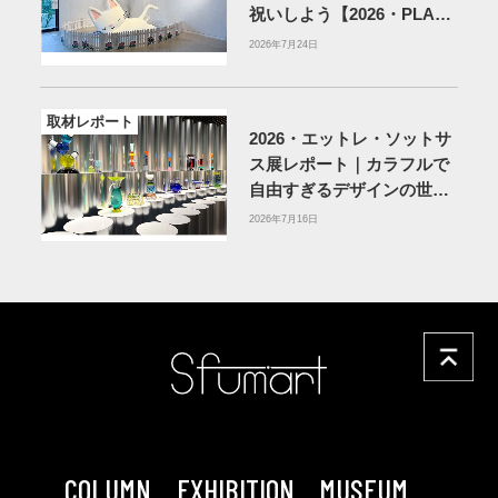
祝いしよう【2026・PLAY!
MUSEUM】
2026年7月24日
取材レポート
2026・エットレ・ソットサ
ス展レポート｜カラフルで
自由すぎるデザインの世界
を体験
アーティゾン美術
2026年7月16日
館
COLUMN
EXHIBITION
MUSEUM