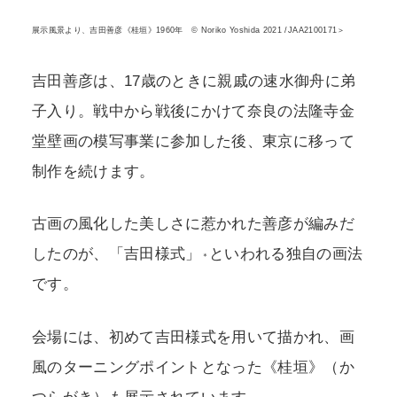
展示風景より、吉田善彦《桂垣》1960年 © Noriko Yoshida 2021 /JAA2100171＞
吉田善彦は、17歳のときに親戚の速水御舟に弟
子入り。戦中から戦後にかけて奈良の法隆寺金
堂壁画の模写事業に参加した後、東京に移って
制作を続けます。
古画の風化した美しさに惹かれた善彦が編みだ
したのが、「吉田様式」
といわれる独自の画法
＊
です。
会場には、初めて吉田様式を用いて描かれ、画
風のターニングポイントとなった《桂垣》（か