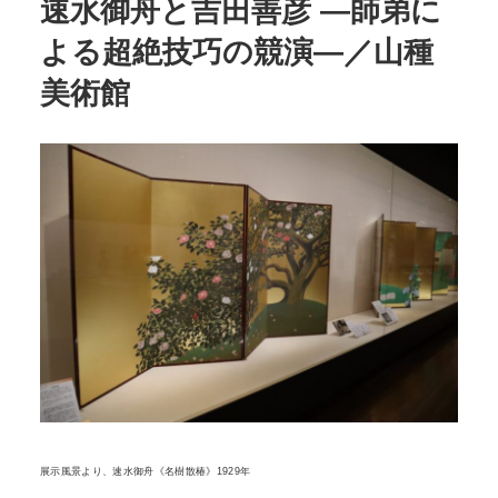
速水御舟と吉田善彦 ―師弟に
よる超絶技巧の競演―／山種
POLICY
COMPANY
美術館
展示風景より、速水御舟《名樹散椿》1929年