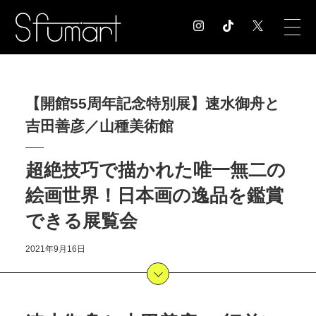
COLUMN
【開館55周年記念特別展】速水御舟と
コラム記事
吉田善彦／山種美術館
EXHIBITION
展覧会情報
MUSEUM
超絶技巧で描かれた唯一無二の
美術館情報
絵画世界！日本画の逸品を鑑賞
NEWS
できる展覧会
お知らせ
CONTACT
2021年9月16日
お問合せ