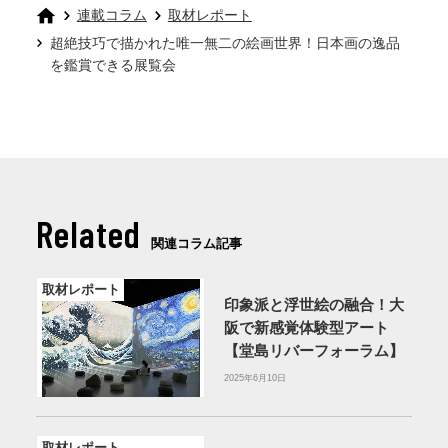
連載コラム
取材レポート
超絶技巧で描かれた唯一無二の絵画世界！日本画の逸品
を鑑賞できる展覧会
Related
関連コラム記事
取材レポート
印象派と浮世絵の融合！大
阪で新感覚体験型アート
【堂島リバーフォーラム】
2025年6月10日
取材レポート