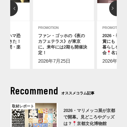
PROMOTION
PROMOTION
ヨコハマ恐
ファン・ゴッホの《夜の
2026・初
行ってきた！
カフェテラス》が東京
賞にも！ス
要時間・楽
に。来年には2期も開催決
暮らしを感
0日
定！
会
名古屋
2026年7月25日
2026年7月
Recommend
オススメコラム記事
取材レポート
2026・マリメッコ展が京都
で開幕。見どころやグッズ
は？
京都文化博物館