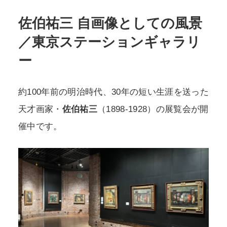
佐伯祐三 自画像としての風景
POLICY
COMPANY
／東京ステーションギャラリ
ー
約100年前の明治時代、30年の短い生涯を送った
天才画家・
佐伯祐三
（1898-1928）の展覧会が開
催中です。