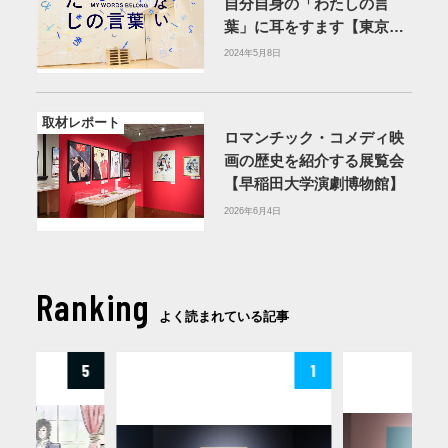
自分自身の「わたしの言
葉」に耳をすます【東京都
現代美術館】
2024年5月8日
取材レポート
ロマンチック・コメディ映
画の歴史を紹介する展覧会
【早稲田大学演劇博物館】
2026年6月4日
Ranking
よく読まれている記事
5
1