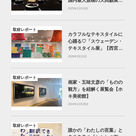
国内最大規模の大回顧展
【ヒカリエホール】
2025年12月16日
取材レポート
カラフルなテキスタイルに
心踊る♡「スウェーデン・
テキスタイル展」【西宮市
大谷記念美術館】
2026年5月12日
取材レポート
画家・五味文彦の「ものの
観方」を紐解く展覧会【ホ
キ美術館】
2024年12月18日
取材レポート
誰かの「わたしの言葉」と