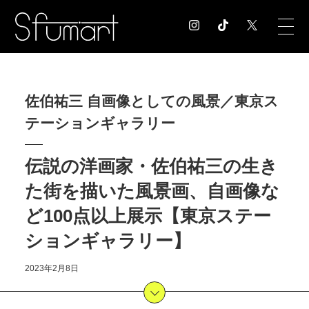
COLUMN
佐伯祐三 自画像としての風景／東京ス
コラム記事
テーションギャラリー
EXHIBITION
展覧会情報
MUSEUM
伝説の洋画家・佐伯祐三の生き
美術館情報
た街を描いた風景画、自画像な
NEWS
ど100点以上展示【東京ステー
お知らせ
CONTACT
ションギャラリー】
お問合せ
2023年2月8日