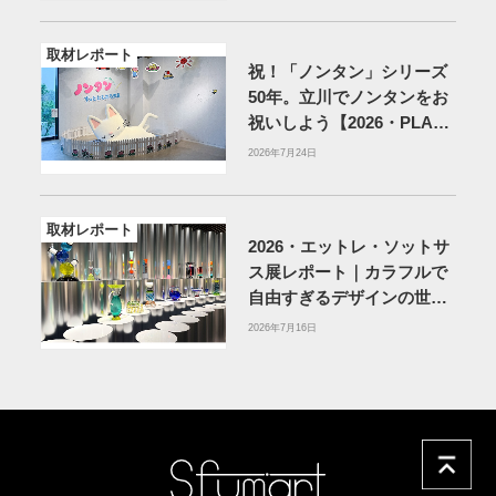
取材レポート
祝！「ノンタン」シリーズ
50年。立川でノンタンをお
祝いしよう【2026・PLAY!
MUSEUM】
2026年7月24日
取材レポート
2026・エットレ・ソットサ
ス展レポート｜カラフルで
自由すぎるデザインの世界
を体験
アーティゾン美術
2026年7月16日
館