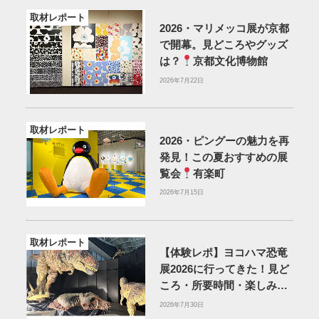
取材レポート
2026・マリメッコ展が京都
で開幕。見どころやグッズ
は？
京都文化博物館
2026年7月22日
取材レポート
2026・ピングーの魅力を再
発見！この夏おすすめの展
覧会
有楽町
2026年7月15日
取材レポート
【体験レポ】ヨコハマ恐竜
展2026に行ってきた！見ど
ころ・所要時間・楽しみ方
を紹介
2026年7月30日