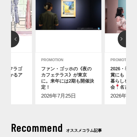
PROMOTION
PROMOTION
レ・フラゴ
ファン・ゴッホの《夜の
2026・初
分でわかるア
カフェテラス》が東京
賞にも！ス
に。来年には2期も開催決
暮らしを感
7日
定！
会
名古屋
2026年7月25日
2026年7月
Recommend
オススメコラム記事