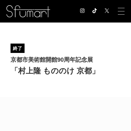
COLUMN
コラム記事
終了
EXHIBITION
京都市美術館開館90周年記念展
展覧会情報
MUSEUM
「村上隆 もののけ 京都」
美術館情報
NEWS
お知らせ
CONTACT
お問合せ