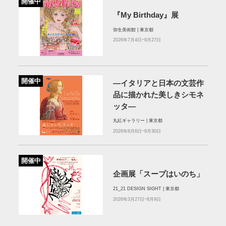
開催中
『My Birthday』展
弥生美術館 | 東京都
2026年7月4日~9月27日
開催中
—イタリアと日本の文芸作
品に描かれた美しきシモネ
ッタ—
丸紅ギャラリー | 東京都
2026年8月6日~9月30日
開催中
企画展「スープはいのち」
21_21 DESIGN SIGHT | 東京都
2026年3月27日~8月9日