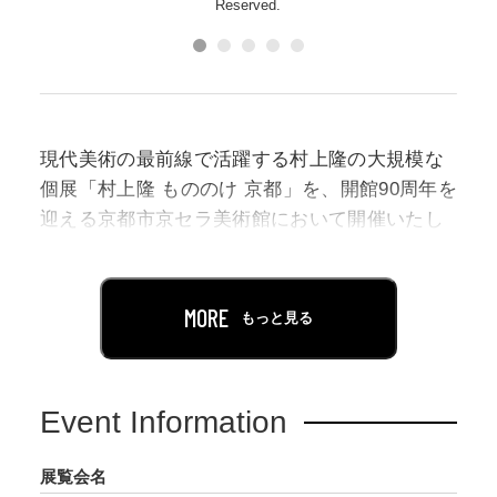
Reserved.
現代美術の最前線で活躍する村上隆の大規模な
個展「村上隆 もののけ 京都」を、開館90周年を
迎える京都市京セラ美術館において開催いたし
ます。
村上隆（1962年生まれ）は、マンガやアニメと
MORE
もっと見る
いったポピュラーカルチャーなどの引用やそれ
らとのコラボレーションを通して、アートの価
値や本質的な意味を問いかけてきました。その
Event Information
キャリアは、欧米が事実上の規範となっている
国際的なアートシーンに、日本から独自の視点
展覧会名
で挑み、刺激を与え続けてきた営みであると言