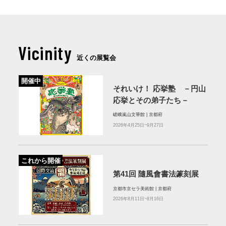
Vicinity
近くの展覧会
開催中
それいけ！ 応挙塾 －円山
応挙とその弟子たち－
嵯峨嵐山文華館 | 京都府
2026年4月25日~9月27日
これから開催
第41回 隨風會書法篆刻展
京都市京セラ美術館 | 京都府
2026年8月11日~8月16日