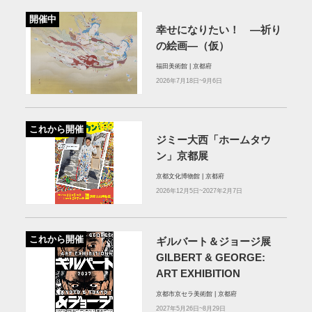
開催中
幸せになりたい！ ―祈り
の絵画―（仮）
福田美術館 | 京都府
2026年7月18日~9月6日
これから開催
ジミー大西「ホームタウ
ン」京都展
京都文化博物館 | 京都府
2026年12月5日~2027年2月7日
これから開催
ギルバート＆ジョージ展
GILBERT & GEORGE:
ART EXHIBITION
京都市京セラ美術館 | 京都府
2027年5月26日~8月29日