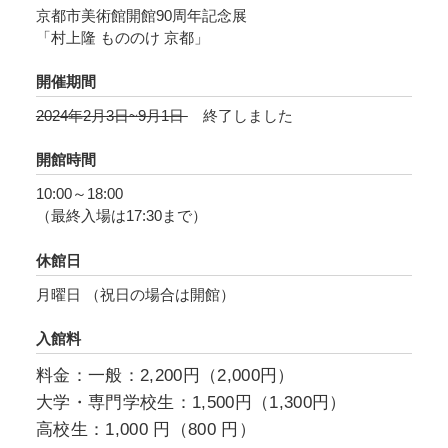
京都市美術館開館90周年記念展
えます。高い評価を受ける村上の作品は、世界
「村上隆 もののけ 京都」
各地の美術館でコレクションされており、『ア
ートレビュー』誌の「Power 100（アート界で
開催期間
最も影響力のある100人）」には10年連続で選出
2024年2月3日~9月1日
終了しました
されています。
開館時間
江戸時代に絵師たちが活躍した京都に深い関心
10:00～18:00
を持ち、インスピレーションを得てきた村上に
（最終入場は17:30まで）
とって、本展は国内で約8年ぶり、東京以外で初
めての個展となります。現在、《かわいい夏休
休館日
み（黄金の王国の夏休み）》や、「光琳」シリ
月曜日 （祝日の場合は開館）
ーズなど日本美術に想を得た作品の本展特別バ
入館料
ージョンを制作中であるほか、京都とその歴史
を参照した数々の新作を構想しており、美しい
料金：一般：2,200円（2,000円）
伝統と都市の活気とが交差する京都を舞台に初
⼤学・専門学校生：1,500円（1,300円）
公開いたします。常に圧倒的な美的領域を構築
高校生：1,000 円（800 円）