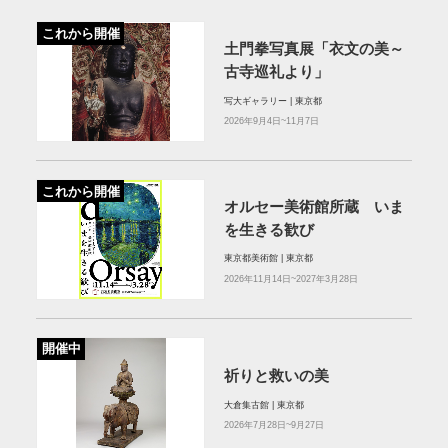
これから開催
土門拳写真展「衣文の美～
古寺巡礼より」
写大ギャラリー | 東京都
2026年9月4日~11月7日
これから開催
オルセー美術館所蔵 いま
を生きる歓び
東京都美術館 | 東京都
2026年11月14日~2027年3月28日
開催中
祈りと救いの美
大倉集古館 | 東京都
2026年7月28日~9月27日