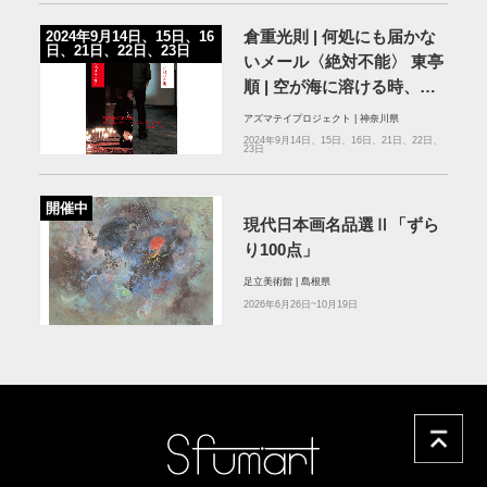
倉重光則 | 何処にも届かな
2024年9月14日、15日、16
日、21日、22日、23日
いメール〈絶対不能〉 東亭
順 | 空が海に溶ける時、大
地は波に潜る
アズマテイプロジェクト | 神奈川県
2024年9月14日、15日、16日、21日、22日、
23日
開催中
現代日本画名品選Ⅱ「ずら
り100点」
足立美術館 | 島根県
2026年6月26日~10月19日