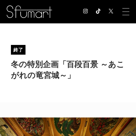
COLUMN
コラム記事
終了
EXHIBITION
冬の特別企画「百段百景 ～あこ
展覧会情報
MUSEUM
がれの竜宮城～」
美術館情報
NEWS
お知らせ
CONTACT
お問合せ