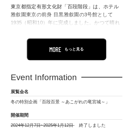
東京都指定有形文化財「百段階段」は、ホテル
雅叙園東京の前身 目黒雅叙園の3号館として
1935（昭和10）年に完成しました。かつて晴れ
やかな宴が行われた7つの宴会場を、99段の長い
階段廊下が繋いでおり、ホテル内に当時のまま
残る唯一の木造建築です。
MORE
もっと見る
今回は、建築としての魅力を存分に堪能できる
企画として、ありのままの建物を公開。美術や
Event Information
建具など細部にまでこだわった往時の手仕事を
間近に鑑賞できるとともに、「昭和の竜宮城」
展覧会名
と称された旧目黒雅叙園のエピソードも紹介し
冬の特別企画「百段百景 ～あこがれの竜宮城～」
ます。
開催期間
2024年12月7日~2025年1月12日
終了しました