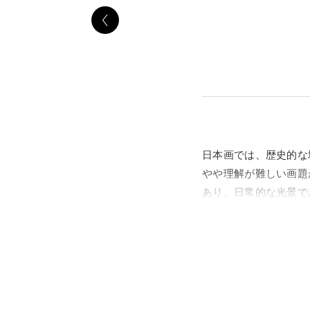
日本画では、歴史的な
やや理解が難しい画題
あり、日常的な光景で
います。
本展では、日本画の多
を中心に展示します。
と戯れる鳥たちなど、
本画の美の世界をじっ