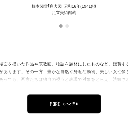
橋本関雪｢唐犬図｣昭和16年(1941)頃
足立美術館蔵
場面を描いた作品や宗教画、物語を題材にしたものなど、鑑賞す
があります。その一方、豊かな自然や身近な動物、美しい女性像
あっても、画家たちは独自の視点と表現で対象をとらえ、洗練さ
彩な表現を楽しみながらご覧いただけるよう、より親しみやすい
MORE
もっと見る
展示室には、愛らしい姿を見せる犬や猫、可憐な佇まいの女性像
ほほえましく親しみを感じる作品が並びます。近代日本画家たち
くりとご覧ください。