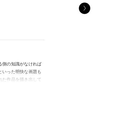
る側の知識がなければ
といった明快な画題も
れた作品を描き出して
題材を取り上げた作品
、また四季折々の花々
の名品をとおして、日