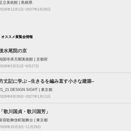
足立美術館 | 島根県
2026年12月1日~2027年2月28日
オススメ展覧会情報
後水尾院の京
相国寺承天閣美術館 | 京都府
2026年5月31日~9月27日
方丈記に学ぶ –生きるを編み直す小さな建築–
21_21 DESIGN SIGHT | 東京都
2026年8月28日~2027年1月11日
「歌川国貞・歌川国芳」
新宿歌舞伎町能舞台 | 東京都
2026年10月3日~11月29日