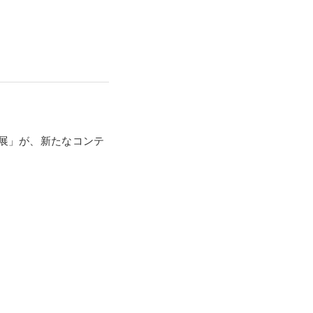
オ展」が、新たなコンテ
か？またその裏にある