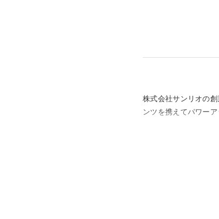
株式会社サンリオの創
ンツを携えてパワーア
サンリオの60年を超
「サンリオの想い」を
カワイイは世界の共通
サンリオが贈るカワイ