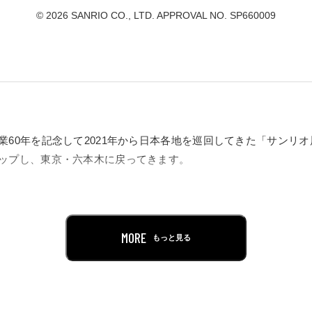
© 2026 SANRIO CO., LTD. APPROVAL NO. SP660009
業60年を記念して2021年から日本各地を巡回してきた「サンリ
ップし、東京・六本木に戻ってきます。
える歴史を辿ると同時に、「カワイイ」文化がどう成長していった
貴重なデザインや商品とともに、深く解説していく展覧会です。
MORE
もっと見る
語。そして、それはすべて「サンリオ」が教えてくれた！
イ世界を全身で体感してください。