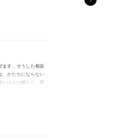
げます。そうした相反
は、かたちにならない
画とはかけ離れた、即
応じた身体の心地よい
のりうつり、線はしぐ
のすぐれた作家を輩出し
r）の作家を、日本の作家と