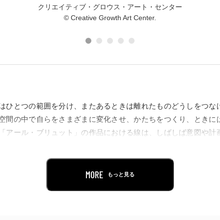
クリエイティブ・グロウス・アート・センター
© Creative Growth Art Center.
はひとつの範囲を分け、またあるときは離れたものどうしをつな
空間の中で自らをさまざまに変化させ、かたちをつくり、ときに
「アール・ブリュット」の作品における線は、しばしば意図や計
されます。反面、それは、作家の抑えがたい衝動や愛着、それに
結びついています。そのため、作家のからだと心のしぐさは線に
では、10人の作家がつむぎ出す線のしぐさをなぞります。
MORE
もっと見る
の設立以来、アメリカの障害のある人々の創作活動を牽引し、多く
ウス・アート・センター（Creative Growth Art Cente