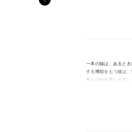
一本の線は、あるとき
する機能をもつ線は、
何ものかを表します。
興や偶然の結果とみな
動きと離れがたく強く
さを生むのです。本展
本展では、1974年
てきたクリエイティブ・グロ