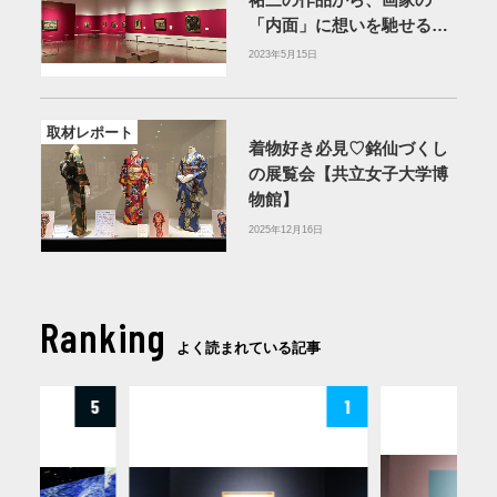
「内面」に想いを馳せる
【大阪中之島美術館】
2023年5月15日
取材レポート
着物好き必見♡銘仙づくし
の展覧会【共立女子大学博
物館】
2025年12月16日
Ranking
よく読まれている記事
5
1