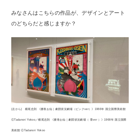
みなさんはこちらの作品が、デザインとアート
のどちらだと感じますか？
(左から) 横尾忠則 《腰巻お仙｜劇団状況劇場（ピンクver）》1966年 国立国際美術館
ⒸTadanori Yokoo／横尾忠則 《腰巻お仙｜劇団状況劇場（ 青ver ）》1968年 国立国際
美術館 ⒸTadanori Yokoo