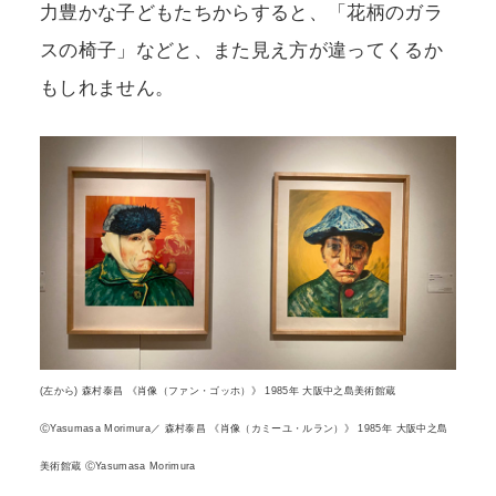
力豊かな子どもたちからすると、「花柄のガラ
スの椅子」などと、また見え方が違ってくるか
もしれません。
(左から) 森村泰昌 《肖像（ファン・ゴッホ）》 1985年 大阪中之島美術館蔵
ⒸYasumasa Morimura／ 森村泰昌 《肖像（カミーユ・ルラン）》 1985年 大阪中之島
美術館蔵 ⒸYasumasa Morimura