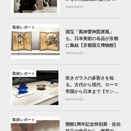
紹介【国立新美術館】
2023年10月4日
取材レポート
国宝「風神雷神図屏風」
も。日本美術の名品が京都
に集結【京都国立博物館】
2025年5月12日
取材レポート
吹きガラスの多彩さを知
る。古代から現代、ローマ
帝国から日本まで【サント
リー美術館】
2023年5月15日
取材レポート
開館1周年記念特別展・佐伯
祐三の作品から、画家の