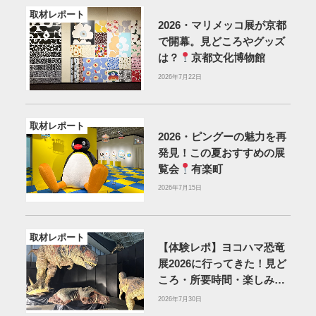
取材レポート
2026・マリメッコ展が京都
で開幕。見どころやグッズ
は？
京都文化博物館
2026年7月22日
取材レポート
2026・ピングーの魅力を再
発見！この夏おすすめの展
覧会
有楽町
2026年7月15日
取材レポート
【体験レポ】ヨコハマ恐竜
展2026に行ってきた！見ど
ころ・所要時間・楽しみ方
を紹介
2026年7月30日