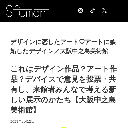
COLUMN
デザインに恋したアート♡アートに嫉
コラム記事
妬したデザイン／大阪中之島美術館
EXHIBITION
展覧会情報
MUSEUM
これはデザイン作品？アート作
美術館情報
品？デバイスで意見を投票・共
NEWS
有し、来館者みんなで考える新
お知らせ
CONTACT
しい展示のかたち【大阪中之島
お問合せ
美術館】
2023年5月12日