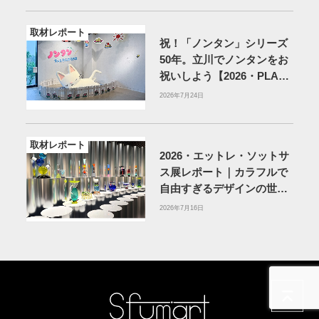
取材レポート
祝！「ノンタン」シリーズ
50年。立川でノンタンをお
祝いしよう【2026・PLAY!
MUSEUM】
2026年7月24日
取材レポート
2026・エットレ・ソットサ
ス展レポート｜カラフルで
自由すぎるデザインの世界
を体験
アーティゾン美術
2026年7月16日
館