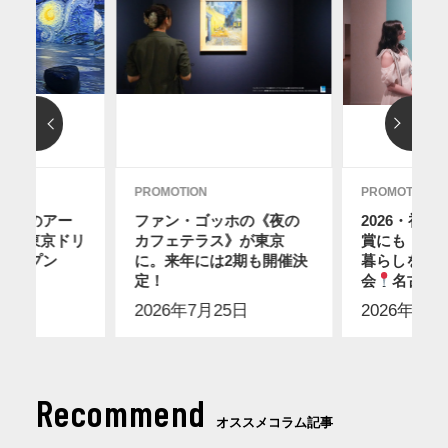
PROMOTION
PROMOTION
ディのアー
ファン・ゴッホの《夜の
2026・初
12に東京ドリ
カフェテラス》が東京
賞にも！ス
オープン
に。来年には2期も開催決
暮らしを感
】
定！
会
名古屋
2日
2026年7月25日
2026年7月
Recommend
オススメコラム記事