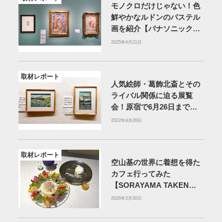
モノクロだけじゃない！色
鮮やかなルドンのパステル
画を紹介【パナソニック汐
留美術館】
2025年4月21日
取材レポート
人気絵師・葛飾北斎とその
ライバル関係に迫る展覧
会！原宿で6月26日まで開
催
2022年4月28日
取材レポート
空山基の世界に着想を得た
カフェ行ってみた
【SORAYAMA TAKEN
CAFE＆BAR】
2026年3月30日