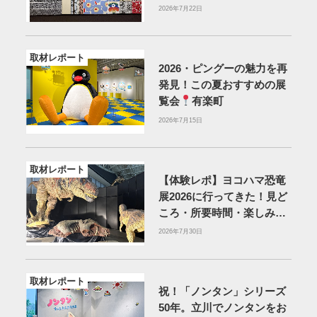
2026年7月22日
取材レポート
2026・ピングーの魅力を再
発見！この夏おすすめの展
覧会
有楽町
2026年7月15日
取材レポート
【体験レポ】ヨコハマ恐竜
展2026に行ってきた！見ど
ころ・所要時間・楽しみ方
を紹介
2026年7月30日
取材レポート
祝！「ノンタン」シリーズ
50年。立川でノンタンをお