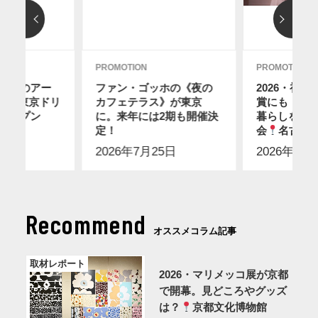
PROMOTION
PROMOTION
ディのアー
ファン・ゴッホの《夜の
2026・初
12に東京ドリ
カフェテラス》が東京
賞にも！ス
オープン
に。来年には2期も開催決
暮らしを感
】
定！
会
名古屋
2日
2026年7月25日
2026年7月
Recommend
オススメコラム記事
取材レポート
2026・マリメッコ展が京都
で開幕。見どころやグッズ
は？
京都文化博物館