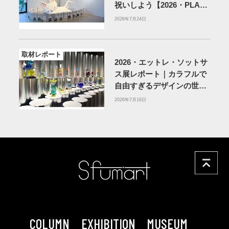
祝いしよう【2026・PLAY!
MUSEUM】
2026年7月24日
取材レポート
2026・エットレ・ソットサ
ス展レポート｜カラフルで
自由すぎるデザインの世界
を体験
アーティゾン美術
2026年7月16日
館
COLUMN
EXHIBITION
MUSEUM