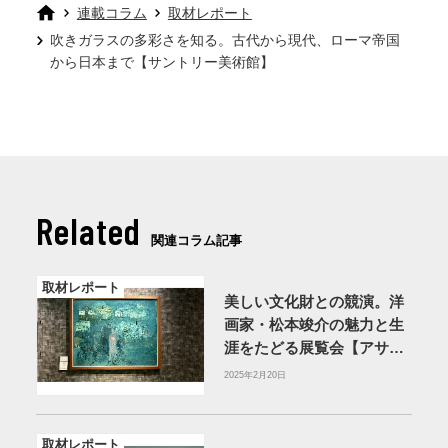
連載コラム
取材レポート
吹きガラスの多彩さを知る。古代から現代、ローマ帝国
から日本まで【サントリー美術館】
Related
関連コラム記事
取材レポート
美しい文化財との競演。洋
画家・松本竣介の魅力と生
涯をたどる展覧会【アサヒ
グループ大山崎山荘美術
2025年2月20日
館】
取材レポート