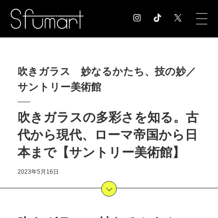
COLUMN
吹きガラス 妙なるかたち、技の妙／
コラム記事
サントリー美術館
EXHIBITION
展覧会情報
MUSEUM
吹きガラスの多彩さを知る。古
美術館情報
代から現代、ローマ帝国から日
NEWS
本まで【サントリー美術館】
お知らせ
CONTACT
2023年5月16日
お問合せ