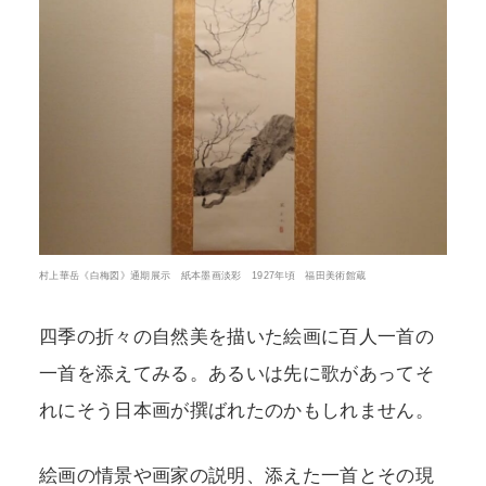
村上華岳《白梅図》通期展示 紙本墨画淡彩 1927年頃 福田美術館蔵
四季の折々の自然美を描いた絵画に百人一首の
一首を添えてみる。あるいは先に歌があってそ
れにそう日本画が撰ばれたのかもしれません。
絵画の情景や画家の説明、添えた一首とその現