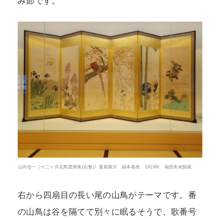
み節です。
山内信一《十二ヶ月花鳥図屏風(右隻)》通期展示 絹本着色 1919年 福田美術館蔵
右から四扇目の長い尾の山鳥がテーマです。番
の山鳥は谷を隔てて別々に眠るそうで、歌番号