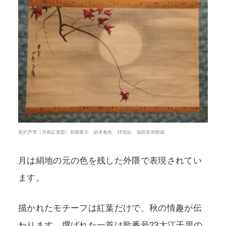
長沢芦雪《月夜紅葉図》前期展示 絹本着色 18世紀 福田美術館蔵
月は絹地の元の色を残した外隈で表現されてい
ます。
描かれたモチーフは紅葉だけで、秋の情趣が伝
わります。撰ばれた一首は歌番号23大江千里の