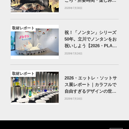
ころ・所要時間・楽しみ方
を紹介
2026年7月30日
取材レポート
祝！「ノンタン」シリーズ
50年。立川でノンタンをお
祝いしよう【2026・PLAY!
MUSEUM】
2026年7月24日
取材レポート
2026・エットレ・ソットサ
ス展レポート｜カラフルで
自由すぎるデザインの世界
を体験
アーティゾン美術
2026年7月16日
館