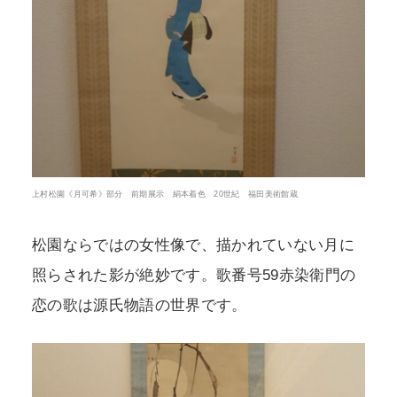
上村松園《月可希》部分 前期展示 絹本着色 20世紀 福田美術館蔵
松園ならではの女性像で、描かれていない月に
照らされた影が絶妙です。歌番号59赤染衛門の
恋の歌は源氏物語の世界です。