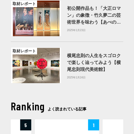
取材レポート
初公開作品も！「大正ロマ
ン」の象徴・竹久夢二の芸
術世界を味わう【あべのハ
ルカス美術館】
2025年1月23日
取材レポート
横尾忠則の人生をスゴロク
で楽しく辿ってみよう【横
尾忠則現代美術館】
2025年1月24日
Ranking
よく読まれている記事
5
1