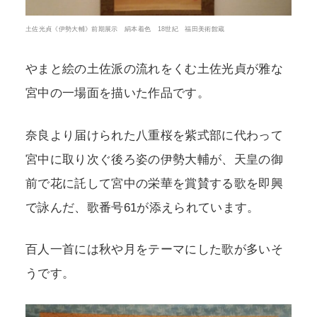
土佐光貞《伊勢大輔》前期展示 絹本着色 18世紀 福田美術館蔵
やまと絵の土佐派の流れをくむ土佐光貞が雅な
宮中の一場面を描いた作品です。
奈良より届けられた八重桜を紫式部に代わって
宮中に取り次ぐ後ろ姿の伊勢大輔が、天皇の御
前で花に託して宮中の栄華を賞賛する歌を即興
で詠んだ、歌番号61が添えられています。
百人一首には秋や月をテーマにした歌が多いそ
うです。