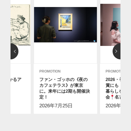
PROMOTION
PROMOTION
分でわかるア
ファン・ゴッホの《夜の
2026・初
カフェテラス》が東京
賞にも！ス
に。来年には2期も開催決
暮らしを感
9日
定！
会
名古屋
2026年7月25日
2026年7月