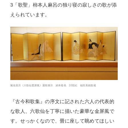
3「歌聖」柿本人麻呂の独り寝の寂しさの歌が添
えられています。
菊池契月《六歌仙図屏風》通期展示 絹本着色 20世紀 福田美術館蔵
『古今和歌集』の序文に記された六人の代表的
な歌人、六歌仙を丁寧に描いた豪華な金屏風で
す。せっかくなので、畳に座して眺めてほしい