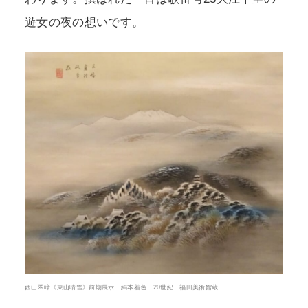
遊女の夜の想いです。
西山翠嶂《東山晴雪》前期展示 絹本着色 20世紀 福田美術館蔵