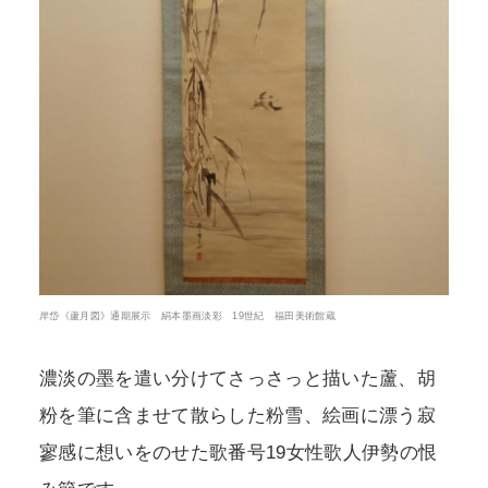
岸岱《蘆月図》通期展示 絹本墨画淡彩 19世紀 福田美術館蔵
濃淡の墨を遣い分けてさっさっと描いた蘆、胡
粉を筆に含ませて散らした粉雪、絵画に漂う寂
寥感に想いをのせた歌番号19女性歌人伊勢の恨