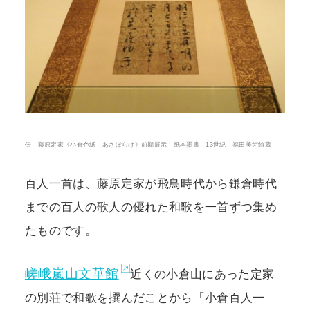
POLICY
COMPANY
伝 藤原定家《小倉色紙 あさぼらけ》前期展示 紙本墨書 13世紀 福田美術館蔵
百人一首は、藤原定家が飛鳥時代から鎌倉時代
までの百人の歌人の優れた和歌を一首ずつ集め
たものです。
嵯峨嵐山文華館
近くの小倉山にあった定家
の別荘で和歌を撰んだことから「小倉百人一