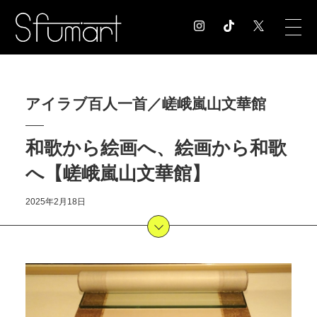
COLUMN
アイラブ百人一首／嵯峨嵐山文華館
コラム記事
EXHIBITION
和歌から絵画へ、絵画から和歌
展覧会情報
MUSEUM
へ【嵯峨嵐山文華館】
美術館情報
NEWS
2025年2月18日
お知らせ
CONTACT
お問合せ