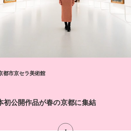
POLICY
COMPANY
京都市京セラ美術館
。
本初公開作品が春の京都に集結