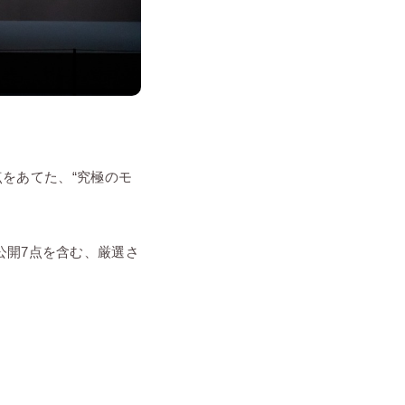
点をあてた、“究極のモ
公開7点を含む、厳選さ
。