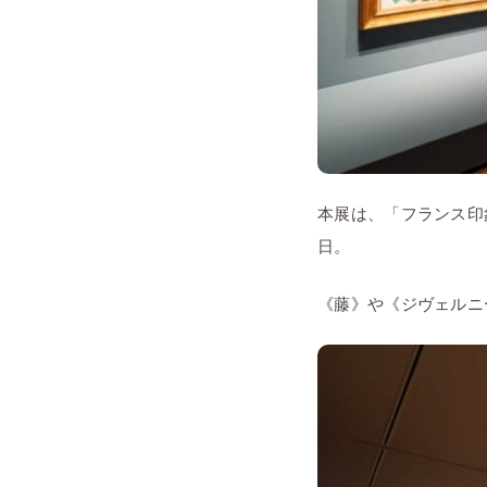
本展は、「フランス印
日。
《藤》や《ジヴェルニ