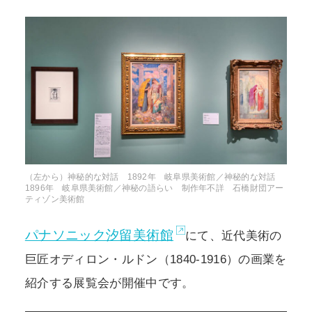
POLICY
COMPANY
（左から）神秘的な対話 1892年 岐阜県美術館／神秘的な対話
1896年 岐阜県美術館／神秘の語らい 制作年不詳 石橋財団アー
ティゾン美術館
パナソニック汐留美術館
にて、近代美術の
巨匠オディロン・ルドン（1840-1916）の画業を
紹介する展覧会が開催中です。