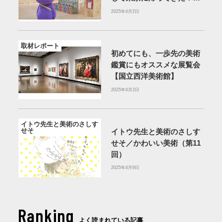
【CREATIVE MUSEUM
2025年4月2日
TOKYO・東京】
取材レポート
初めてにも、一歩先の美術
鑑賞にもオススメな展覧会
【国立西洋美術館】
2025年4月2日
イトウ先生と美術のさしす
せそ
イトウ先生と美術のさしす
せそ／かわいい美術（第11
回）
2025年4月9日
Ranking
よく読まれている記事