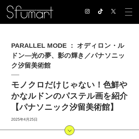
COLUMN
PARALLEL MODE ： オディロン・ル
コラム記事
ドン―光の夢、影の輝き／パナソニッ
EXHIBITION
展覧会情報
ク汐留美術館
MUSEUM
美術館情報
モノクロだけじゃない！色鮮や
NEWS
かなルドンのパステル画を紹介
お知らせ
CONTACT
【パナソニック汐留美術館】
お問合せ
2025年4月25日