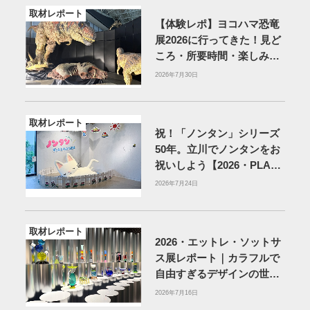
取材レポート
【体験レポ】ヨコハマ恐竜
展2026に行ってきた！見ど
ころ・所要時間・楽しみ方
を紹介
2026年7月30日
取材レポート
祝！「ノンタン」シリーズ
50年。立川でノンタンをお
祝いしよう【2026・PLAY!
MUSEUM】
2026年7月24日
取材レポート
2026・エットレ・ソットサ
ス展レポート｜カラフルで
自由すぎるデザインの世界
を体験
アーティゾン美術
2026年7月16日
館