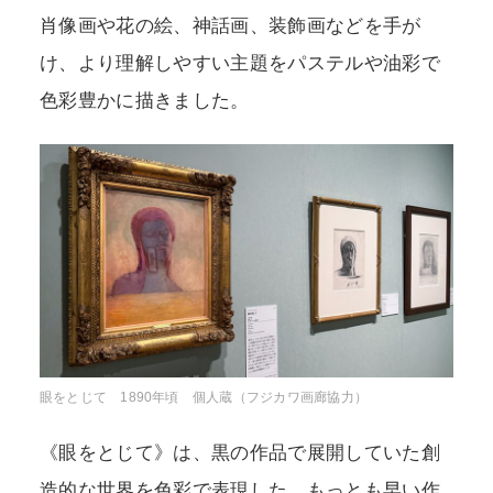
肖像画や花の絵、神話画、装飾画などを手が
け、より理解しやすい主題をパステルや油彩で
色彩豊かに描きました。
眼をとじて 1890年頃 個人蔵（フジカワ画廊協力）
《眼をとじて》は、黒の作品で展開していた創
造的な世界を色彩で表現した、もっとも早い作