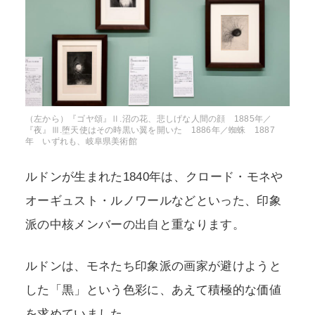
（左から）『ゴヤ頌』Ⅱ.沼の花、悲しげな人間の顔 1885年／
『夜』Ⅲ.堕天使はその時黒い翼を開いた 1886年／蜘蛛 1887
年 いずれも、岐阜県美術館
ルドンが生まれた1840年は、クロード・モネや
オーギュスト・ルノワールなどといった、印象
派の中核メンバーの出自と重なります。
ルドンは、モネたち印象派の画家が避けようと
した「黒」という色彩に、あえて積極的な価値
を求めていました。