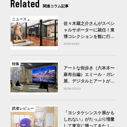
Related
関連コラム記事
ニュース
佐々木蔵之介さんがスペシ
ャルサポーターに就任！東
博コレクションを観に行こ
う【東京国立博物館】
2025年4月8日
特集
アートな街歩き（六本木〜
麻布台編）​エミール・ガレ
展、デジタルとアートが融
合した展示、手塚治虫の
2025年3月31日
『火の鳥』展、そして伝統
と現代が響き合う松山智一
の個展を巡ります​
読者レビュー
「ヨシタケシンスケ展かも
しれない」がたっぷり増量
して東京に帰ってきた！