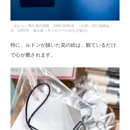
（左から）野の花の花瓶 1900-05年頃 （公財）田口福寿会／
花 1902年 個人蔵（ギャルリーためなが協力）
特に、ルドンが描いた花の絵は、観ているだけ
で心が癒されます。