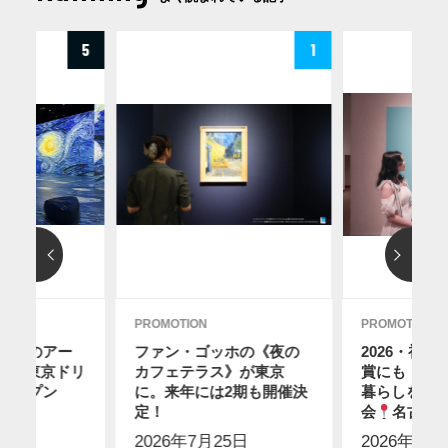
5
1
PROMOTION
PROMOTION
ディのアー
ファン・ゴッホの《夜の
2026・初
12に東京ドリ
カフェテラス》が東京
賞にも！ス
オープン
に。来年には2期も開催決
暮らしを感
2日
】
定！
会
名古屋
2026年7月25日
2026年7月