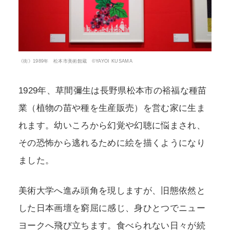
《街》1989年 松本市美術館蔵 ©YAYOI KUSAMA
1929年、草間彌生は長野県松本市の裕福な種苗
業（植物の苗や種を生産販売）を営む家に生ま
れます。幼いころから幻覚や幻聴に悩まされ、
その恐怖から逃れるために絵を描くようになり
ました。
美術大学へ進み頭角を現しますが、旧態依然と
した日本画壇を窮屈に感じ、身ひとつでニュー
ヨークへ飛び立ちます。食べられない日々が続