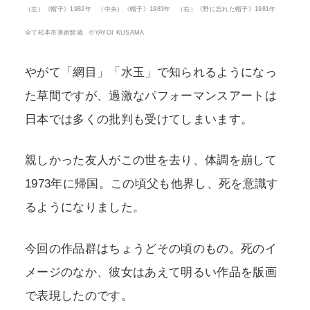
（左）《帽子》1982年 （中央）《帽子》1983年 （右）《野に忘れた帽子》1981年
全て松本市美術館蔵 ©YAYOI KUSAMA
やがて「網目」「水玉」で知られるようになっ
た草間ですが、過激なパフォーマンスアートは
日本では多くの批判も受けてしまいます。
親しかった友人がこの世を去り、体調を崩して
1973年に帰国。この頃父も他界し、死を意識す
るようになりました。
今回の作品群はちょうどその頃のもの。死のイ
メージのなか、彼女はあえて明るい作品を版画
で表現したのです。