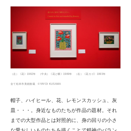
（左）《花》1982年 （中央）《花と蝶》1989年 （右）《花カゴ》1993年
全て松本市美術館蔵 ©YAYOI KUSAMA
帽子、ハイヒール、花、レモンスカッシュ、灰
皿・・・。身近なものたちが作品の題材。それ
までの大型作品とは対照的に、身の回りの小さ
な愛おしいものたちを描くことで精神のバラン