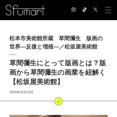
COLUMN
松本市美術館所蔵 草間彌生 版画の
コラム記事
世界―反復と増殖―／松坂屋美術館
EXHIBITION
展覧会情報
MUSEUM
草間彌生にとって版画とは？版
美術館情報
画から草間彌生の画業を紐解く
NEWS
【松坂屋美術館】
お知らせ
CONTACT
2025年10月23日
お問合せ