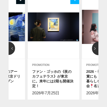
PROMOTION
PROMOTION
ディのアー
ファン・ゴッホの《夜の
2026・初
12に東京ドリ
カフェテラス》が東京
賞にも！ス
オープン
に。来年には2期も開催決
暮らしを感
2日
】
定！
会
名古屋
2026年7月25日
2026年7月