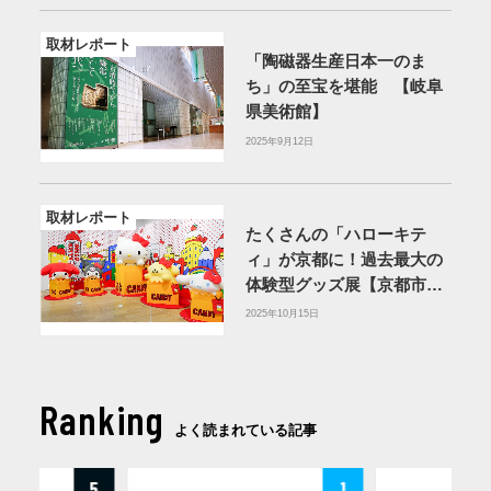
取材レポート
「陶磁器生産日本一のま
ち」の至宝を堪能 【岐阜
県美術館】
2025年9月12日
取材レポート
たくさんの「ハローキテ
ィ」が京都に！過去最大の
体験型グッズ展【京都市京
セラ美術館】
2025年10月15日
Ranking
よく読まれている記事
5
1