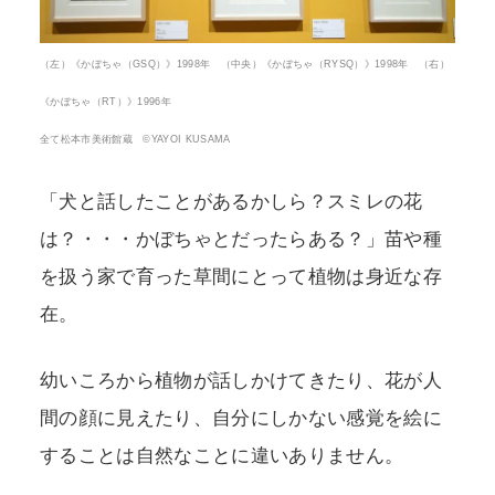
（左）《かぼちゃ（GSQ）》1998年 （中央）《かぼちゃ（RYSQ）》1998年 （右）
《かぼちゃ（RT）》1996年
全て松本市美術館蔵 ©YAYOI KUSAMA
「犬と話したことがあるかしら？スミレの花
は？・・・かぼちゃとだったらある？」苗や種
を扱う家で育った草間にとって植物は身近な存
在。
幼いころから植物が話しかけてきたり、花が人
間の顔に見えたり、自分にしかない感覚を絵に
することは自然なことに違いありません。