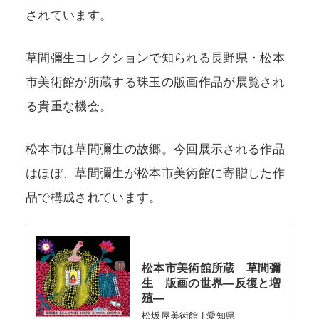
されています。
草間彌生コレクションで知られる長野県・松本
市美術館が所蔵する珠玉の版画作品が展覧され
る貴重な機会。
松本市は草間彌生の故郷。今回展示される作品
はほぼ、草間彌生が松本市美術館に寄贈した作
品で構成されています。
松本市美術館所蔵 草間彌
生 版画の世界―反復と増
殖―
松坂屋美術館 | 愛知県