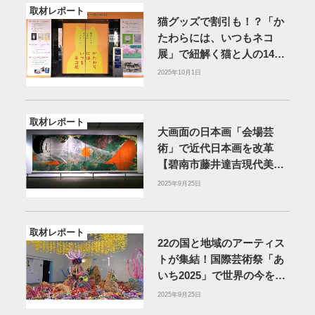
取材レポート
猫グッズで割引も！？「か
たわらには、いつもネコ
展」で紐解く猫と人の140
年【刈谷市美術館】
2025年10月1日
取材レポート
大画面の日本画「会場芸
術」で近代日本画を改革
【碧南市藤井達吉現代美術
館】
2025年9月25日
取材レポート
22の国と地域のアーティス
トが集結！国際芸術祭「あ
いち2025」で世界の今を知
る【愛知芸術文化センタ
2025年9月25日
ー】