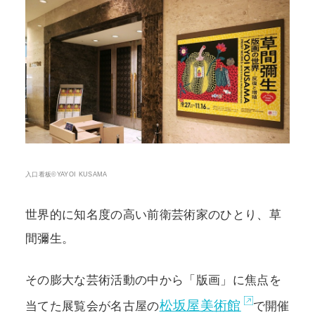
POLICY
COMPANY
入口看板©YAYOI KUSAMA
世界的に知名度の高い前衛芸術家のひとり、草
間彌生。
その膨大な芸術活動の中から「版画」に焦点を
松坂屋美術館
当てた展覧会が名古屋の
で開催