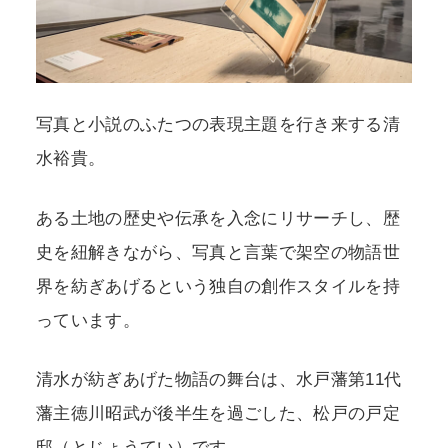
写真と小説のふたつの表現主題を行き来する清
水裕貴。
ある土地の歴史や伝承を入念にリサーチし、歴
史を紐解きながら、写真と言葉で架空の物語世
界を紡ぎあげるという独自の創作スタイルを持
っています。
清水が紡ぎあげた物語の舞台は、水戸藩第11代
藩主徳川昭武が後半生を過ごした、松戸の戸定
邸（とじょうてい）です。