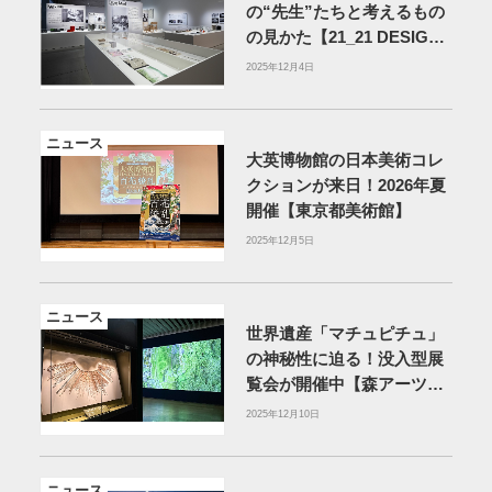
の“先生”たちと考えるもの
の見かた【21_21 DESIGN
SIGHT】
2025年12月4日
ニュース
大英博物館の日本美術コレ
クションが来日！2026年夏
開催【東京都美術館】
2025年12月5日
ニュース
世界遺産「マチュピチュ」
の神秘性に迫る！没入型展
覧会が開催中【森アーツセ
ンターギャラリー】
2025年12月10日
ニュース