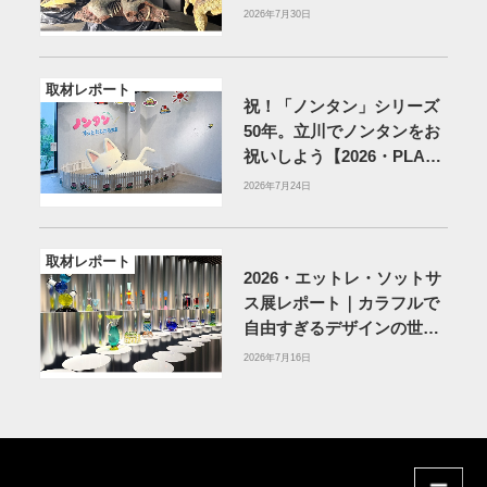
を紹介
2026年7月30日
取材レポート
祝！「ノンタン」シリーズ
50年。立川でノンタンをお
祝いしよう【2026・PLAY!
MUSEUM】
2026年7月24日
取材レポート
2026・エットレ・ソットサ
ス展レポート｜カラフルで
自由すぎるデザインの世界
を体験
アーティゾン美術
2026年7月16日
館