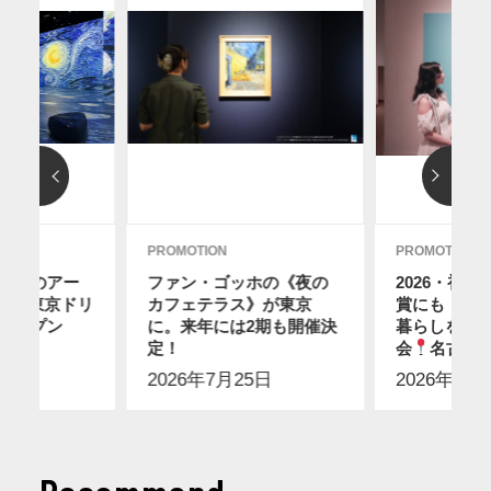
PROMOTION
PROMOTION
ディのアー
ファン・ゴッホの《夜の
2026・初
12に東京ドリ
カフェテラス》が東京
賞にも！ス
オープン
に。来年には2期も開催決
暮らしを感
2日
】
定！
会
名古屋
2026年7月25日
2026年7月