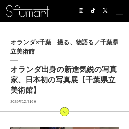
COLUMN
オランダ×千葉 撮る、物語る／千葉県
コラム記事
立美術館
EXHIBITION
展覧会情報
MUSEUM
オランダ出身の新進気鋭の写真
美術館情報
家、日本初の写真展【千葉県立
NEWS
美術館】
お知らせ
CONTACT
2025年12月16日
お問合せ