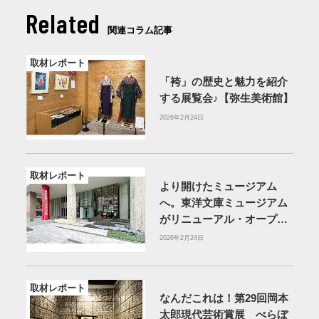
Related
関連コラム記事
取材レポート
「袴」の歴史と魅力を紹介
する展覧会♪【弥生美術館】
2026年2月24日
取材レポート
より開けたミュージアム
へ。東洋文庫ミュージアム
がリニューアル・オープン
【東京・文京区】
2026年2月24日
取材レポート
なんだこれは！第29回岡本
太郎現代芸術賞展 べらぼ