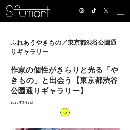
COLUMN
ふれあうやきもの／東京都渋谷公園通
コラム記事
りギャラリー
EXHIBITION
展覧会情報
MUSEUM
作家の個性がきらりと光る「や
美術館情報
きもの」と出会う【東京都渋谷
NEWS
公園通りギャラリー】
お知らせ
CONTACT
2026年3月2日
お問合せ