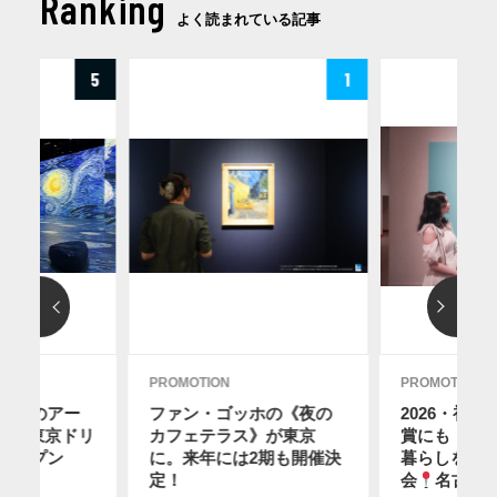
Ranking
よく読まれている記事
5
1
PROMOTION
PROMOTION
ディのアー
ファン・ゴッホの《夜の
2026・初
12に東京ドリ
カフェテラス》が東京
賞にも！ス
オープン
に。来年には2期も開催決
暮らしを感
2日
】
定！
会
名古屋