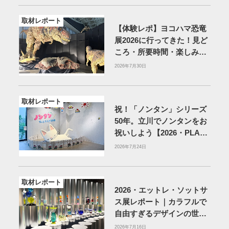
取材レポート
【体験レポ】ヨコハマ恐竜
展2026に行ってきた！見ど
ころ・所要時間・楽しみ方
を紹介
2026年7月30日
取材レポート
祝！「ノンタン」シリーズ
50年。立川でノンタンをお
祝いしよう【2026・PLAY!
MUSEUM】
2026年7月24日
取材レポート
2026・エットレ・ソットサ
ス展レポート｜カラフルで
自由すぎるデザインの世界
を体験
アーティゾン美術
2026年7月16日