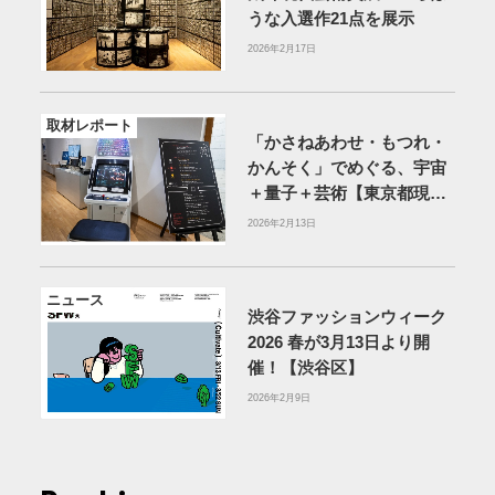
うな入選作21点を展示
2026年2月17日
取材レポート
「かさねあわせ・もつれ・
かんそく」でめぐる、宇宙
＋量子＋芸術【東京都現代
美術館】
2026年2月13日
ニュース
渋谷ファッションウィーク
2026 春が3月13日より開
催！【渋谷区】
2026年2月9日