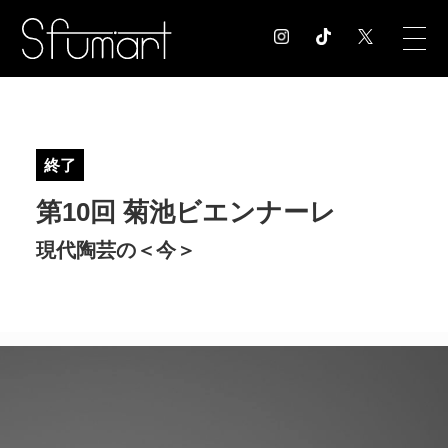
COLUMN
コラム記事
終了
EXHIBITION
第10回 菊池ビエンナーレ
展覧会情報
MUSEUM
現代陶芸の＜今＞
美術館情報
NEWS
お知らせ
CONTACT
お問合せ