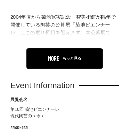
2004年度から菊池寛実記念 智美術館が隔年で
開催している陶芸の公募展「菊池ビエンナー
レ」はこの度10回目を迎えます。本公募展で
は、年齢や制作内容に制限なく陶芸作品を募集
し、これまで20年にわたって現代陶芸の「今」
とその可能性を探って来ました。
MORE
もっと見る
第10回の節目となる今回は郵送とウェブでお申
し込みを受け付け、過去最多に次ぐ359点のご応
Event Information
募をいただきました。この度は、入選率14.7％
の厳正なる審査を通過した入賞作品5点を含む入
展覧会名
選作品53点を一堂に展示します。
第10回 菊池ビエンナーレ
現代陶芸の＜今＞
制作者それぞれの創意と技術が結実した多彩な
作品群を通し、現代における陶芸の魅力をご覧
開催期間