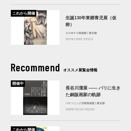
これから開催
生誕130年東郷青児展（仮
称）
ＳＯＭＰＯ美術館 | 東京都
2027年1月9日~2月21日
Recommend
オススメ展覧会情報
開催中
長谷川潔展 ―― パリに生き
た銅版画家の軌跡
パナソニック汐留美術館 | 東京都
2026年7月11日~9月23日
これから開催