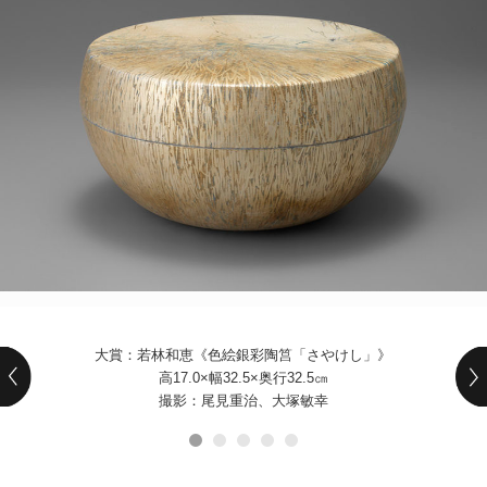
POLICY
COMPANY
大賞：若林和恵《色絵銀彩陶筥「さやけし」》
高17.0×幅32.5×奥行32.5㎝
撮影：尾見重治、大塚敏幸