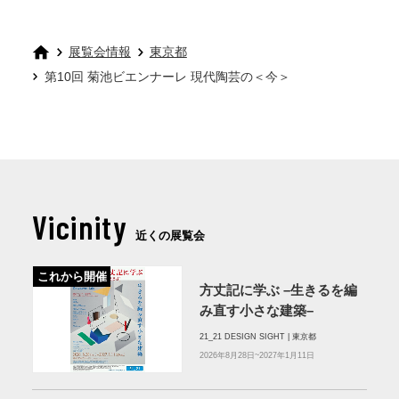
展覧会情報
東京都
第10回 菊池ビエンナーレ 現代陶芸の＜今＞
Vicinity
近くの展覧会
これから開催
方丈記に学ぶ –生きるを編
み直す小さな建築–
21_21 DESIGN SIGHT | 東京都
2026年8月28日~2027年1月11日