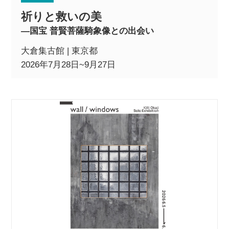
祈りと救いの美
―国宝 普賢菩薩騎象像との出会い
大倉集古館 | 東京都
2026年7月28日~9月27日