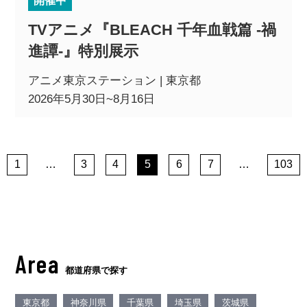
開催中
TVアニメ『BLEACH 千年血戦篇 ‐禍
進譚-』特別展示
アニメ東京ステーション | 東京都
2026年5月30日~8月16日
1
…
3
4
5
6
7
…
103
Area
都道府県で探す
東京都
神奈川県
千葉県
埼玉県
茨城県