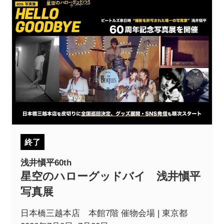
終了
浅井愼平60th
星空のハローグッドバイ 浅井愼平
写真展
日本橋三越本店 本館7階 催物会場 | 東京都