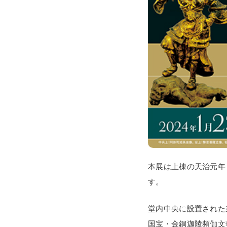
本展は上棟の天治元年
す。
堂内中央に設置された
国宝・金銅迦陵頻伽文