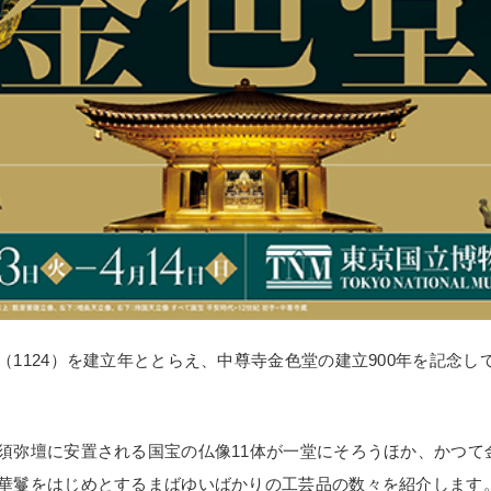
（1124）を建立年ととらえ、中尊寺金色堂の建立900年を記念し
須弥壇に安置される国宝の仏像11体が一堂にそろうほか、かつて
華鬘をはじめとするまばゆいばかりの工芸品の数々を紹介します