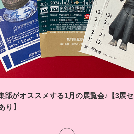
POLICY
COMPANY
集部がオススメする1月の展覧会♪【3展
あり】