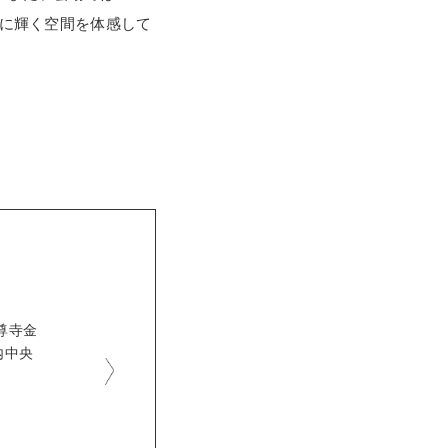
金に輝く空間を体感して
尊寺金
内中央