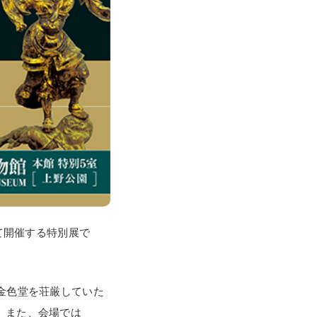
て開催する特別展で
金色堂を荘厳していた
。また、会場では