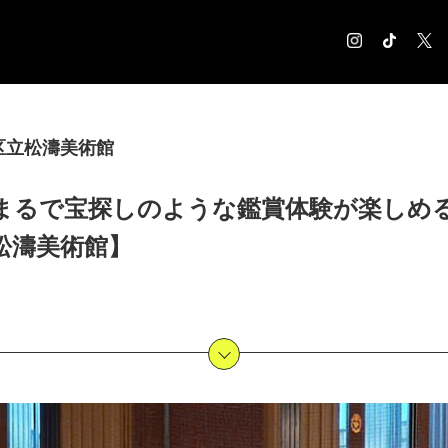
COLUMN
区立松濤美術館
コラム記事
EXHIBITION
まるで宝探しのような鑑賞体験が楽しめ
展覧会情報
MUSEUM
松濤美術館】
美術館情報
NEWS
お知らせ
CONTACT
お問合せ