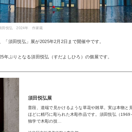
須田悦弘 2024年 作家蔵
「須田悦弘」展が2025年2月2日まで開催中です。
25年ぶりとなる須田悦弘（すだよしひろ）の個展です。
須田悦弘展
普段、道端で見かけるような草花や雑草。実は本物と
ほどに精巧に彫られた木彫作品です。須田悦弘（1969
独学で木彫の技…