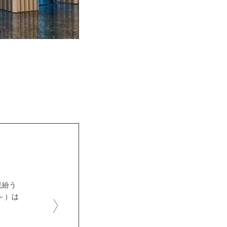
見紛う
～）は