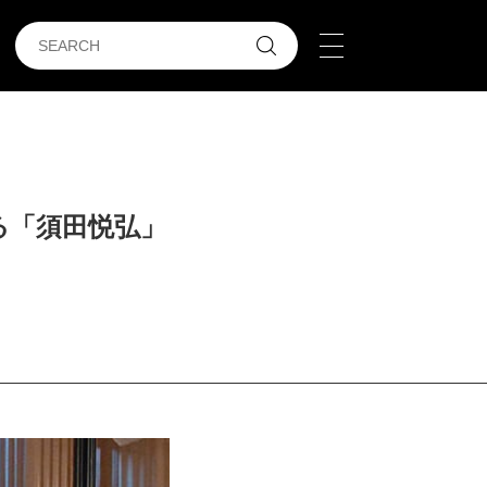
る「須田悦弘」